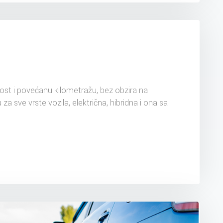
ost i povećanu kilometražu, bez obzira na
 za sve vrste vozila, električna, hibridna i ona sa