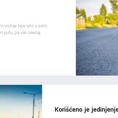
m vožnje biće isto u svim
m putu, pa vas osećaj
Korišćeno je jedinjenj