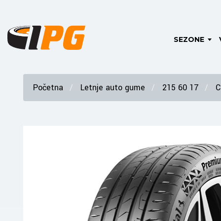
SEZONE
Početna
Letnje auto gume
215 60 17
C