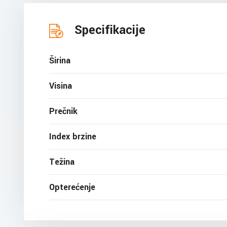
Specifikacije
Širina
Visina
Prečnik
Index brzine
Težina
Opterećenje