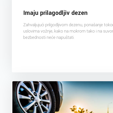
Imaju prilagodljiv dezen
Zahvaljujući prilgodljivom dezenu, ponašanje toko
uslovima vožnje, kako na mokrom tako i na suvo
bezbednosti neće napuštati.