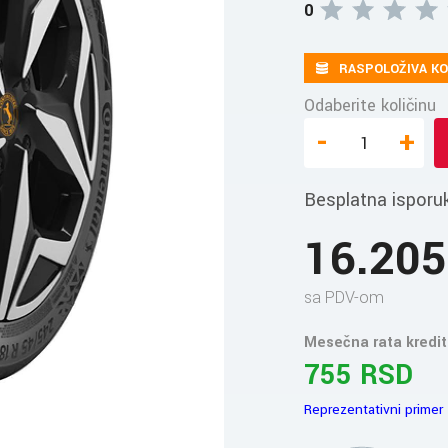
0
RASPOLOŽIVA KO
Odaberite količinu
-
+
Besplatna isporu
16.20
sa PDV-om
Mesečna rata kredit
755 RSD
Reprezentativni primer