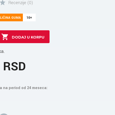
Recenzije (0)
LIČINA GUMA
10+
ka.
5 RSD
a na period od 24 meseca: