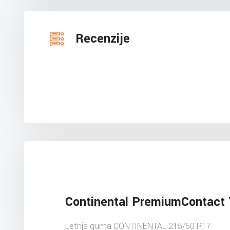
Recenzije
Continental PremiumContact 
Letnja guma CONTINENTAL 215/60 R17