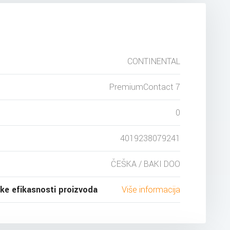
CONTINENTAL
PremiumContact 7
0
4019238079241
ČEŠKA / BAKI DOO
ske efikasnosti proizvoda
Više informacija