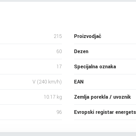
215
Proizvodjač
60
Dezen
17
Specijalna oznaka
V (240 km/h)
EAN
10.17 kg
Zemlja porekla / uvoznik
96
Evropski registar energet