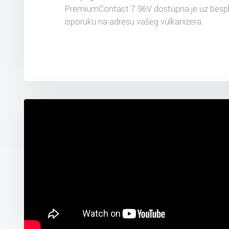
PremiumContact 7 96V dostupna je uz besp
isporuku na adresu vašeg vulkanizera.