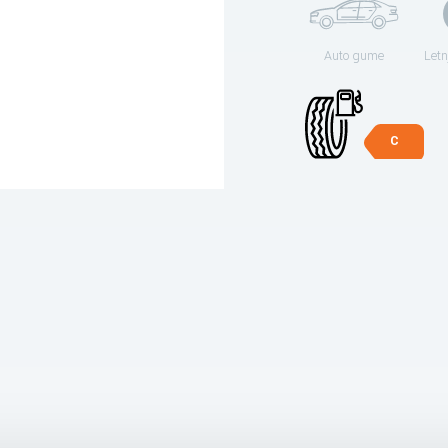
Auto gume
Letn
C