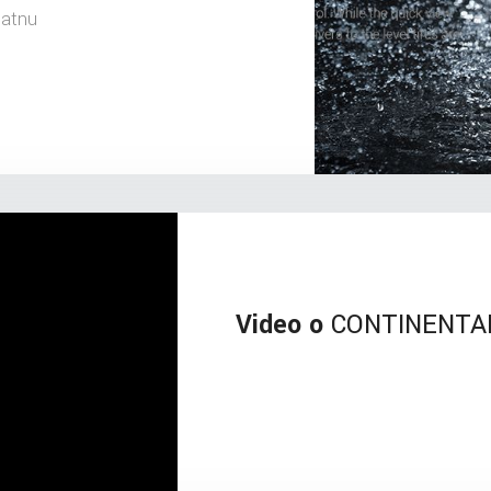
latnu
Video o
CONTINENTAL