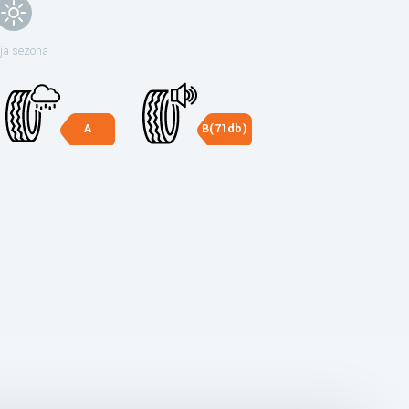
ja sezona
A
B(71db)