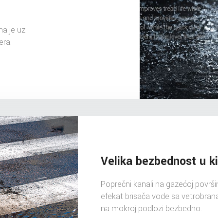
a je uz
era.
Velika bezbednost u k
Poprečni kanali na gazećoj povr
efekat brisača vode sa vetrobrana.
na mokroj podlozi bezbedno.