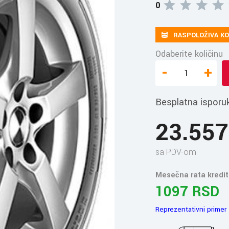
0
RASPOLOŽIVA KO
Odaberite količinu
-
+
Besplatna isporu
23.55
sa PDV-om
Mesečna rata kredit
1097 RSD
Reprezentativni primer