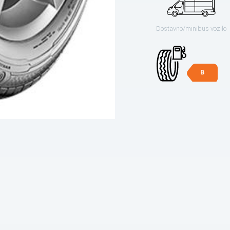
Dostavno/minibus vozilo
B