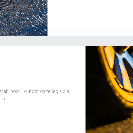
abilnost i krutost gazećeg sloja
em.