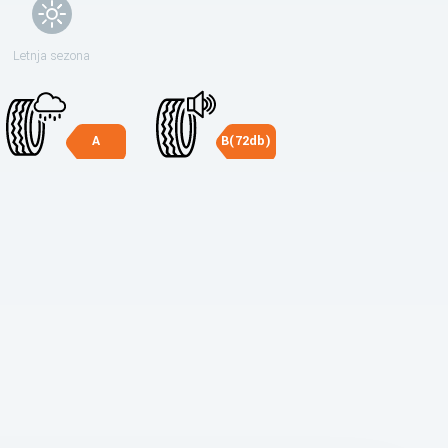
Letnja sezona
A
B(72db)