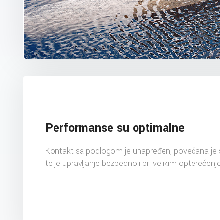
Performanse su optimalne
Kontakt sa podlogom je unapređen, povećana je st
te je upravljanje bezbedno i pri velikim opterećenj