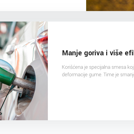
Manje goriva i više ef
Korišćena je specijalna smesa koj
deformacije gume. Time je smanjen