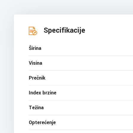
Specifikacije
Širina
Visina
Prečnik
Index brzine
Težina
Opterećenje