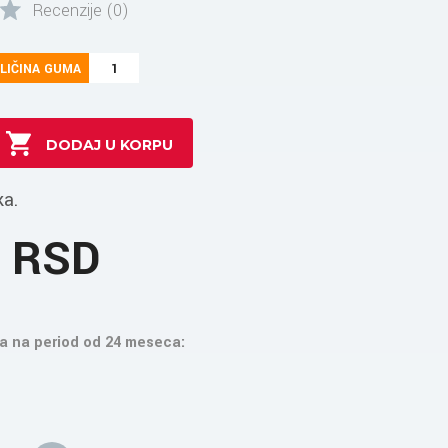
Recenzije (0)
LIČINA GUMA
1
ka.
7 RSD
a na period od 24 meseca: