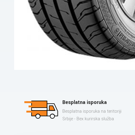
Besplatna isporuka
Besplatna isporuka na teritoriji
Srbije - Bex kurirska služba