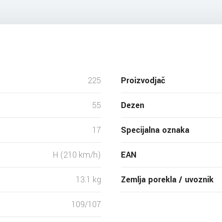
225
Proizvodjač
55
Dezen
17
Specijalna oznaka
H (210 km/h)
EAN
13.1 kg
Zemlja porekla / uvoznik
109/107