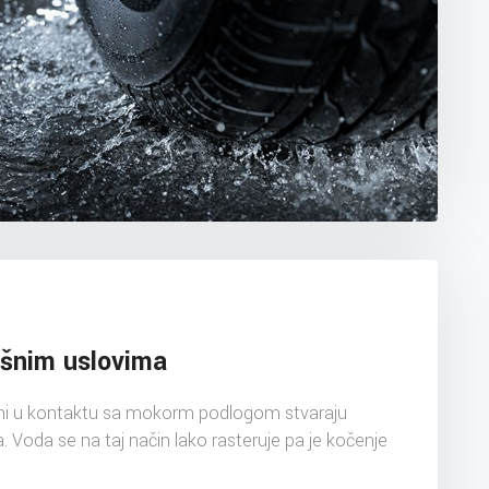
išnim uslovima
šini u kontaktu sa mokorm podlogom stvaraju
 Voda se na taj način lako rasteruje pa je kočenje