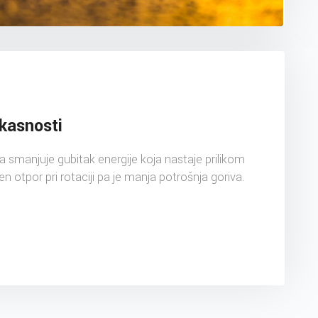
ikasnosti
a smanjuje gubitak energije koja nastaje prilikom
 otpor pri rotaciji pa je manja potrošnja goriva.