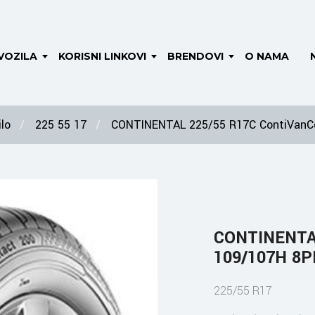
VOZILA
KORISNI LINKOVI
BRENDOVI
O NAMA
lo
225 55 17
CONTINENTAL 225/55 R17C ContiVanC
CONTINENTAL
109/107H 8P
225/55 R17