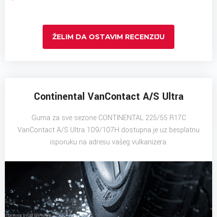
ŽELIM DA OSTAVIM RECENZIJU
Continental VanContact A/S Ultra
Guma za sve sezone CONTINENTAL 225/55 R17C
VanContact A/S Ultra 109/107H dostupna je uz besplatnu
isporuku na adresu vašeg vulkanizera.