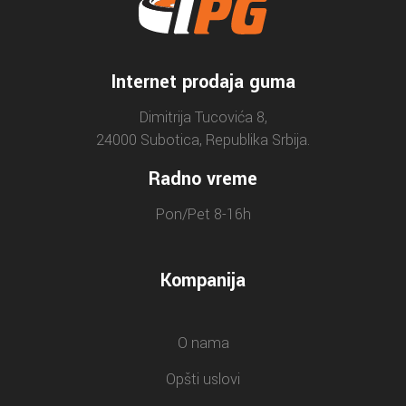
Internet prodaja guma
Dimitrija Tucovića 8,
24000 Subotica, Republika Srbija.
Radno vreme
Pon/Pet 8-16h
Kompanija
O nama
Opšti uslovi