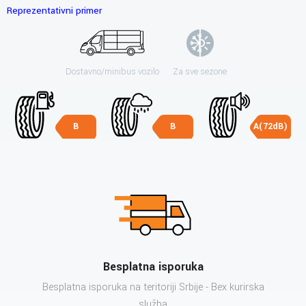
Reprezentativni primer
Dostavno/minibus vozilo
Za sve sezone
B
B
A(72dB)
Besplatna isporuka
Besplatna isporuka na teritoriji Srbije - Bex kurirska
služba