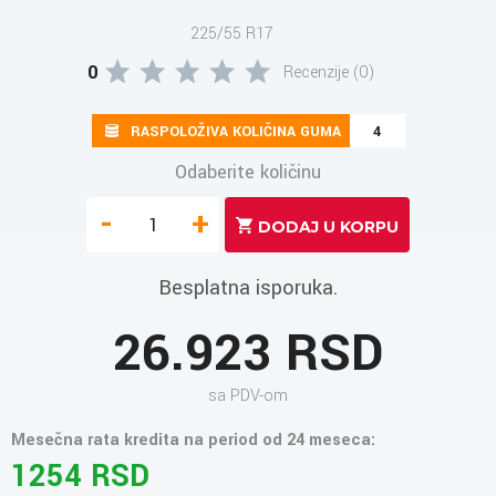
225/55 R17
0
Recenzije (0)
RASPOLOŽIVA KOLIČINA GUMA
4
Odaberite količinu
-
+
Besplatna isporuka.
26.923 RSD
sa PDV-om
Mesečna rata kredita na period od 24 meseca:
1254 RSD