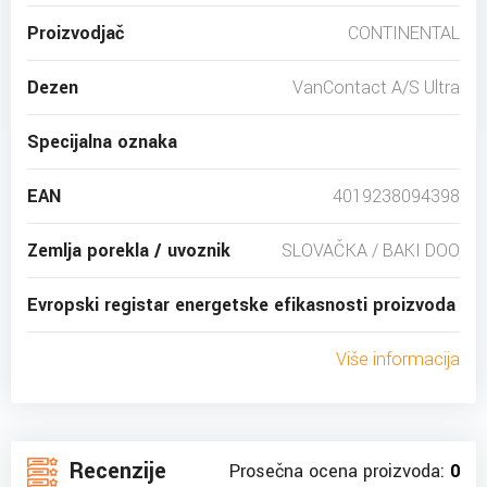
Proizvodjač
CONTINENTAL
Dezen
VanContact A/S Ultra
Specijalna oznaka
EAN
4019238094398
Zemlja porekla / uvoznik
SLOVAČKA / BAKI DOO
Evropski registar energetske efikasnosti proizvoda
Više informacija
Recenzije
Prosečna ocena proizvoda:
0