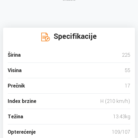
Specifikacije
Širina
225
Visina
55
Prečnik
17
Index brzine
H (210 km/h)
Težina
13.43kg
Opterećenje
109/107