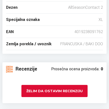
Dezen
AllSeasonContact 2
Specijalna oznaka
XL
EAN
4019238091762
Zemlja porekla / uvoznik
FRANCUSKA / BAKI DOO
Recenzije
Prosečna ocena proizvoda:
0
ŽELIM DA OSTAVIM RECENZIJU