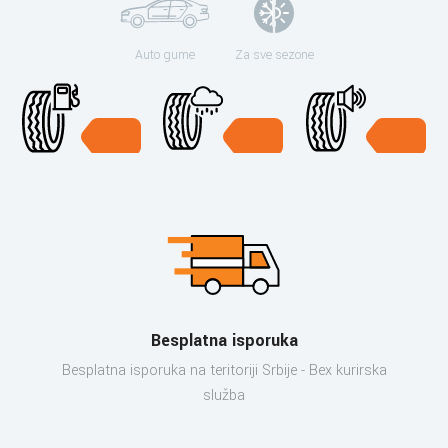
Auto gume
Za sve sezone
Besplatna isporuka
Besplatna isporuka na teritoriji Srbije - Bex kurirska
služba