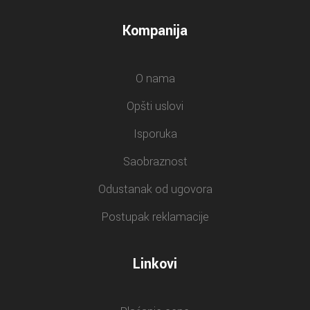
Kompanija
O nama
Opšti uslovi
Isporuka
Saobraznost
Odustanak od ugovora
Postupak reklamacije
Linkovi