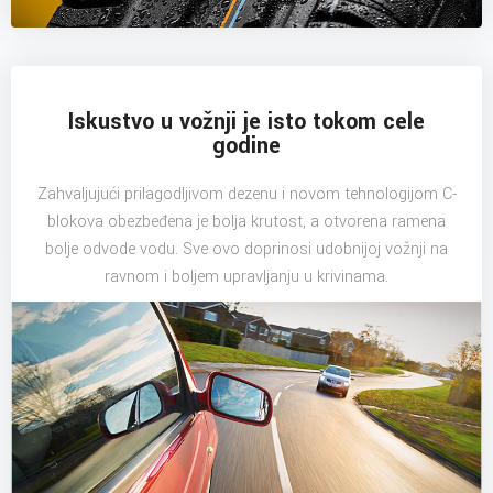
Iskustvo u vožnji je isto tokom cele
godine
Zahvaljujući prilagodljivom dezenu i novom tehnologijom C-
blokova obezbeđena je bolja krutost, a otvorena ramena
bolje odvode vodu. Sve ovo doprinosi udobnijoj vožnji na
ravnom i boljem upravljanju u krivinama.