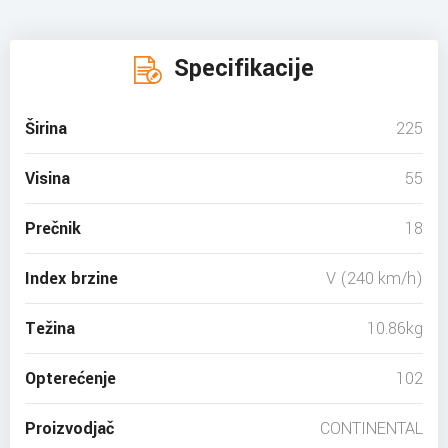
Specifikacije
Širina
225
Visina
55
Prečnik
18
Index brzine
V (240 km/h)
Težina
10.86kg
Opterećenje
102
Proizvodjač
CONTINENTAL