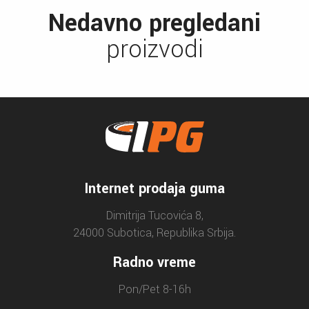
Nedavno pregledani
proizvodi
Internet prodaja guma
Dimitrija Tucovića 8,
24000 Subotica, Republika Srbija.
Radno vreme
Pon/Pet 8-16h