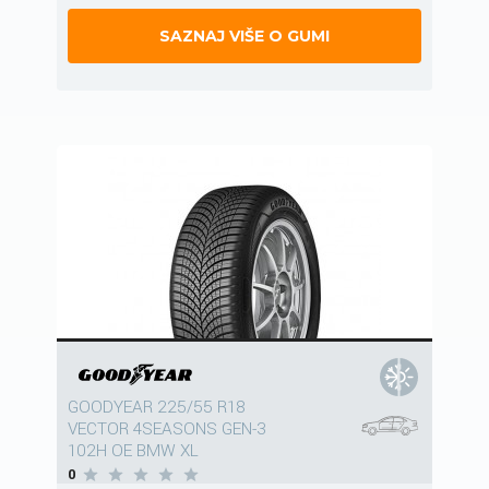
SAZNAJ VIŠE O GUMI
GOODYEAR 225/55 R18
VECTOR 4SEASONS GEN-3
102H OE BMW XL
0