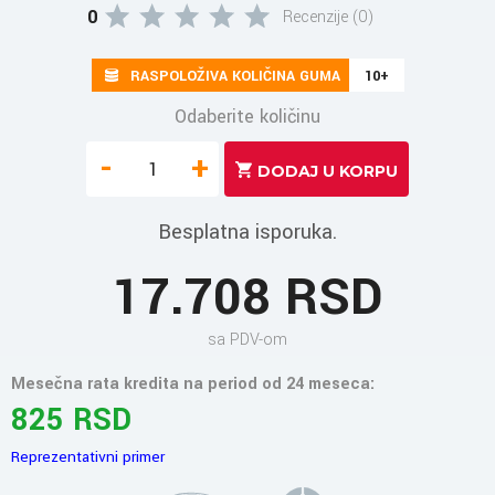
0
Recenzije (0)
RASPOLOŽIVA KOLIČINA GUMA
10+
Odaberite količinu
-
+
Besplatna isporuka.
17.708 RSD
sa PDV-om
Mesečna rata kredita na period od 24 meseca:
825 RSD
Reprezentativni primer