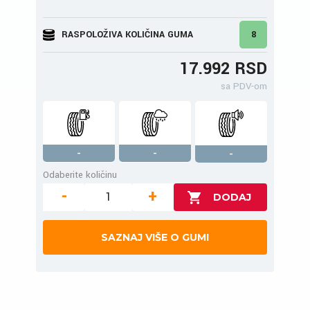
RASPOLOŽIVA KOLIČINA GUMA
8
17.992 RSD
sa PDV-om
-
-
-
Odaberite količinu
-
+
SAZNAJ VIŠE O GUMI