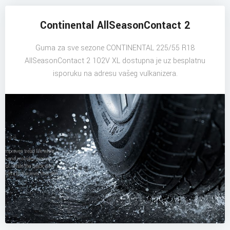
Continental AllSeasonContact 2
Guma za sve sezone CONTINENTAL 225/55 R18
AllSeasonContact 2 102V XL dostupna je uz besplatnu
isporuku na adresu vašeg vulkanizera.