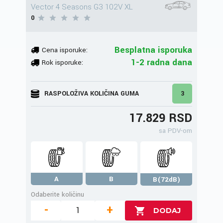
Vector 4 Seasons G3 102V XL
0
Besplatna isporuka
Cena isporuke:
1-2 radna dana
Rok isporuke:
RASPOLOŽIVA KOLIČINA GUMA
3
17.829 RSD
sa PDV-om
A
B
B(72dB)
Odaberite količinu
-
+