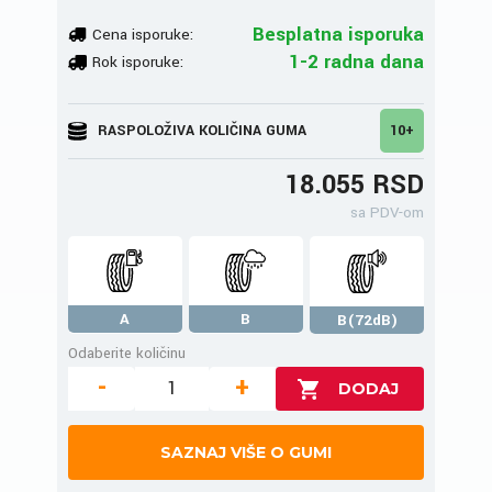
Besplatna isporuka
Cena isporuke:
1-2 radna dana
Rok isporuke:
RASPOLOŽIVA KOLIČINA GUMA
10+
18.055 RSD
sa PDV-om
A
B
B(72dB)
Odaberite količinu
-
+
SAZNAJ VIŠE O GUMI