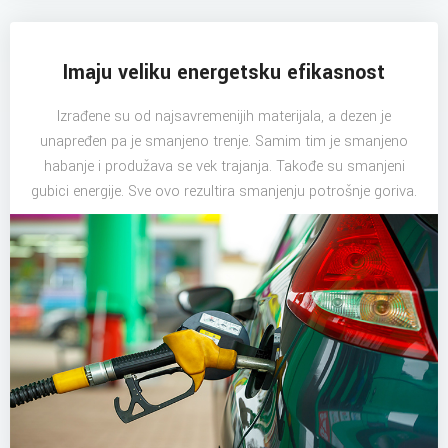
Imaju veliku energetsku efikasnost
Izrađene su od najsavremenijih materijala, a dezen je
unapređen pa je smanjeno trenje. Samim tim je smanjeno
habanje i produžava se vek trajanja. Takođe su smanjeni
gubici energije. Sve ovo rezultira smanjenju potrošnje goriva.