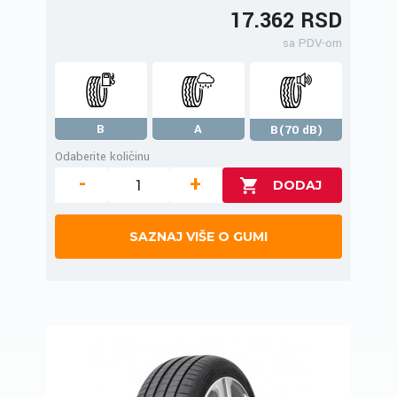
17.362 RSD
sa PDV-om
B
A
B(70 dB)
Odaberite količinu
-
+
SAZNAJ VIŠE O GUMI