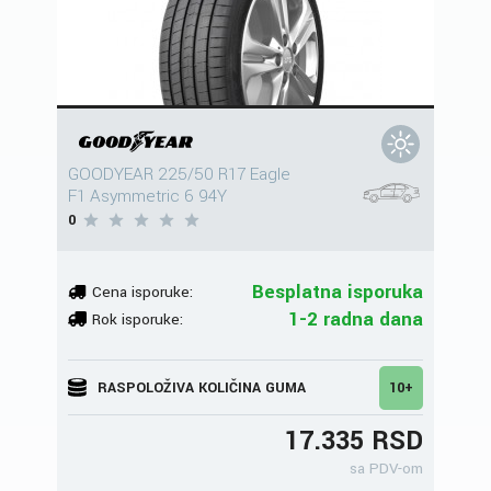
GOODYEAR 225/50 R17 Eagle
F1 Asymmetric 6 94Y
0
Besplatna isporuka
Cena isporuke:
1-2 radna dana
Rok isporuke:
RASPOLOŽIVA KOLIČINA GUMA
10+
17.335 RSD
sa PDV-om