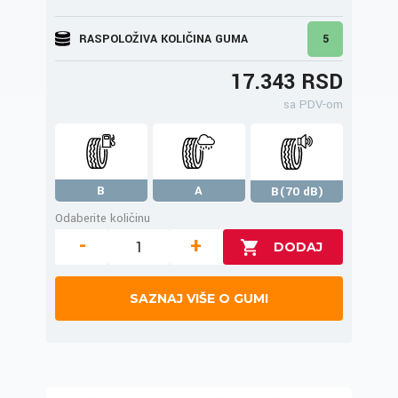
RASPOLOŽIVA KOLIČINA GUMA
5
17.343 RSD
sa PDV-om
B
A
B(70 dB)
Odaberite količinu
-
+
SAZNAJ VIŠE O GUMI