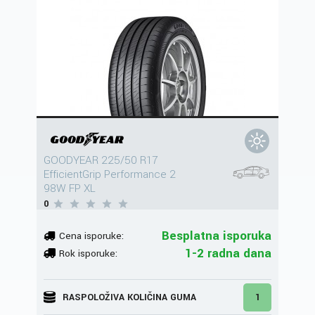
GOODYEAR 225/50 R17
EfficientGrip Performance 2
98W FP XL
0
Besplatna isporuka
Cena isporuke:
1-2 radna dana
Rok isporuke:
RASPOLOŽIVA KOLIČINA GUMA
1