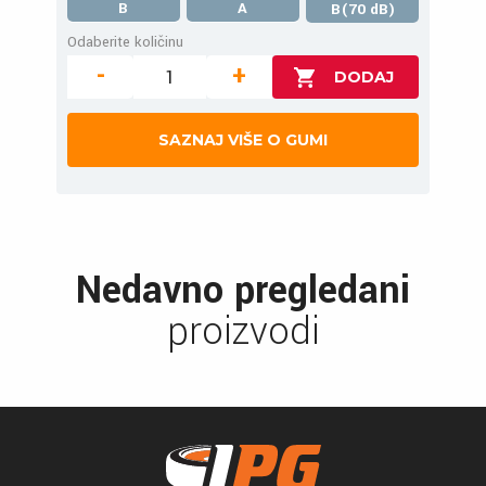
B
A
B(70 dB)
Odaberite količinu
-
+
SAZNAJ VIŠE O GUMI
Nedavno pregledani
proizvodi