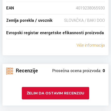
EAN
4019238065930
Zemlja porekla / uvoznik
SLOVAČKA / BAKI DOO
Evropski registar energetske efikasnosti proizvoda
Više informacija
Recenzije
Prosečna ocena proizvoda:
0
ŽELIM DA OSTAVIM RECENZIJU