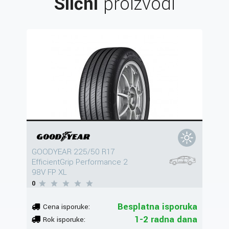
Slični
proizvodi
GOODYEAR 225/50 R17
EfficientGrip Performance 2
98V FP XL
0
Besplatna isporuka
Cena isporuke:
1-2 radna dana
Rok isporuke: