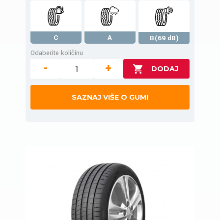
C
A
B(69 dB)
Odaberite količinu
-
+
SAZNAJ VIŠE O GUMI