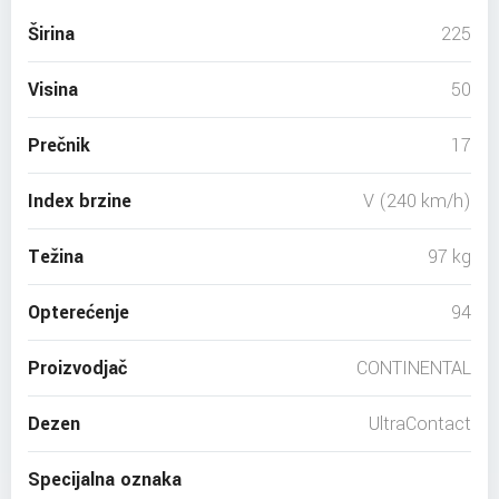
Širina
225
Visina
50
Prečnik
17
Index brzine
V (240 km/h)
Težina
97 kg
Opterećenje
94
Proizvodjač
CONTINENTAL
Dezen
UltraContact
Specijalna oznaka