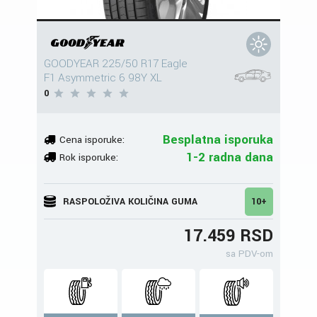
GOODYEAR 225/50 R17 Eagle
F1 Asymmetric 6 98Y XL
0
Besplatna isporuka
Cena isporuke:
1-2 radna dana
Rok isporuke:
RASPOLOŽIVA KOLIČINA GUMA
10+
17.459 RSD
sa PDV-om