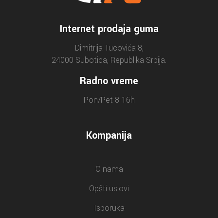
Internet prodaja guma
Dimitrija Tucovića 8,
24000 Subotica, Republika Srbija.
Radno vreme
Pon/Pet 8-16h
Kompanija
O nama
Opšti uslovi
Isporuka