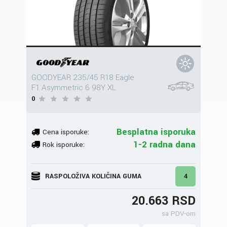
GOODYEAR 235/45 R18 Eagle
F1 Asymmetric 6 98Y XL
0
Besplatna isporuka
Cena isporuke:
1-2 radna dana
Rok isporuke:
RASPOLOŽIVA KOLIČINA GUMA
4
20.663 RSD
sa PDV-om