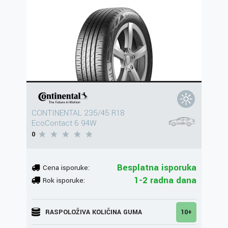
CONTINENTAL 235/45 R18
EcoContact 6 94W
0
Besplatna isporuka
Cena isporuke:
1-2 radna dana
Rok isporuke:
RASPOLOŽIVA KOLIČINA GUMA
10+