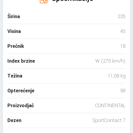
Širina
235
Visina
45
Prečnik
18
Index brzine
W (270 km/h)
Težina
11,08 kg
Opterećenje
98
Proizvodjač
CONTINENTAL
Dezen
SportContact 7