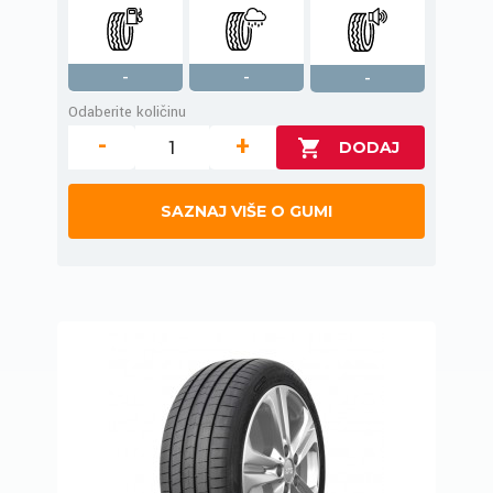
-
-
-
Odaberite količinu
-
+
SAZNAJ VIŠE O GUMI