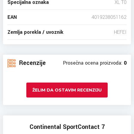
Specijalna oznaka
XL T0
EAN
4019238051162
Zemlja porekla / uvoznik
HEFEI
Recenzije
Prosečna ocena proizvoda:
0
ŽELIM DA OSTAVIM RECENZIJU
Continental SportContact 7