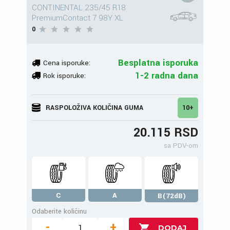
CONTINENTAL 235/45 R18
PremiumContact 7 98Y XL
0
Besplatna isporuka
Cena isporuke:
1-2 radna dana
Rok isporuke:
RASPOLOŽIVA KOLIČINA GUMA
10+
20.115 RSD
sa PDV-om
C
A
B(72dB)
Odaberite količinu
-
+