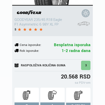
GOODYEAR 235/45 R18 Eagle
F1 Asymmetric 6 98Y XL FP
5
Besplatna isporuka
Cena isporuke:
1-2 radna dana
Rok isporuke:
RASPOLOŽIVA KOLIČINA GUMA
3
20.568 RSD
sa PDV-om