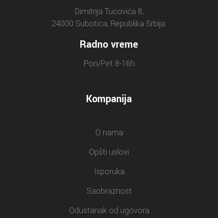
Dimitrija Tucovića 8,
24000 Subotica, Republika Srbija.
Radno vreme
Pon/Pet 8-16h
Kompanija
O nama
Opšti uslovi
Isporuka
Saobraznost
Odustanak od ugovora