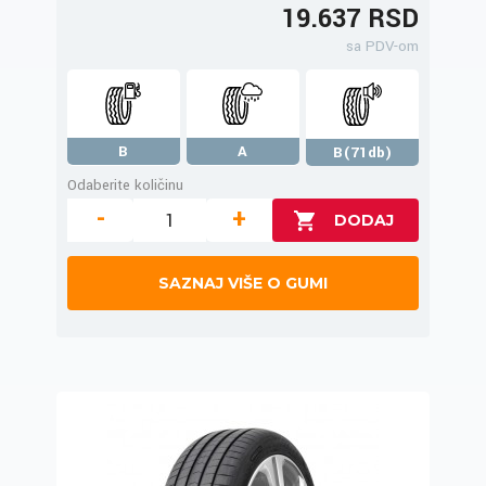
19.637 RSD
sa PDV-om
B
A
B(71db)
Odaberite količinu
-
+
SAZNAJ VIŠE O GUMI