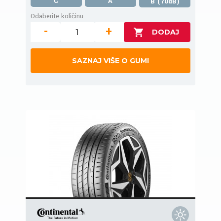
C
A
B (70dB)
Odaberite količinu
-
+
SAZNAJ VIŠE O GUMI