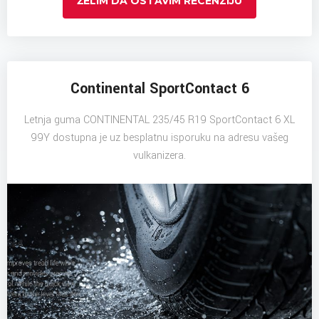
ŽELIM DA OSTAVIM RECENZIJU
Continental SportContact 6
Letnja guma CONTINENTAL 235/45 R19 SportContact 6 XL
99Y dostupna je uz besplatnu isporuku na adresu vašeg
vulkanizera.