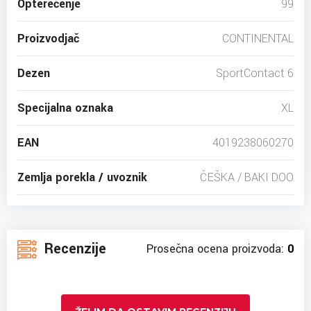
Opterećenje
99
Proizvodjač
CONTINENTAL
Dezen
SportContact 6
Specijalna oznaka
XL
EAN
4019238060270
Zemlja porekla / uvoznik
ČEŠKA / BAKI DOO
Recenzije
Prosečna ocena proizvoda:
0