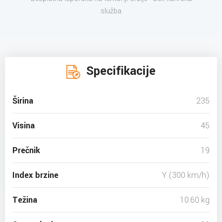
služba
Specifikacije
Širina
235
Visina
45
Prečnik
19
Index brzine
Y (300 km/h)
Težina
10.60 kg