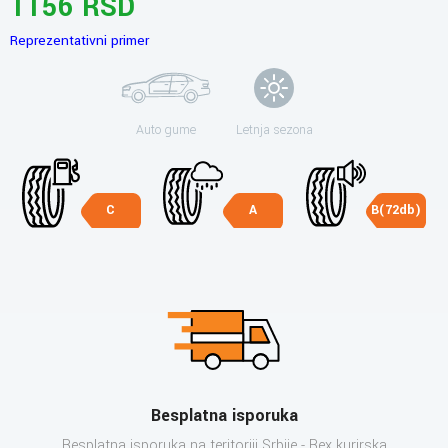
1156 RSD
Reprezentativni primer
Auto gume
Letnja sezona
C
A
B(72db)
Besplatna isporuka
Besplatna isporuka na teritoriji Srbije - Bex kurirska