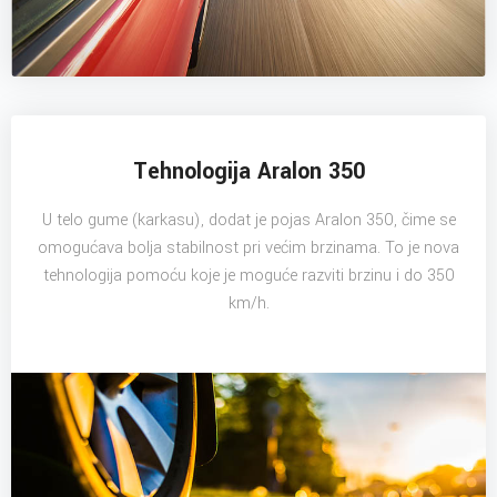
Tehnologija Aralon 350
U telo gume (karkasu), dodat je pojas Aralon 350, čime se
omogućava bolja stabilnost pri većim brzinama. To je nova
tehnologija pomoću koje je moguće razviti brzinu i do 350
km/h.