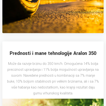
Prednosti i mane tehnologije Aralon 350
Može da razvije brzinu do 350 km/h. Omogućena 14% bolja
preciznost upravljanja i 11% bolja mogućnost upravljanja na
suvom. Navedene prednosti u kombinaciji sa 7% manje
buke, 10% boljom stabilnosti pri velikim brzinama, ali i sa 7%
više habanja kao nedostatkom, kao krajnji rezultat daju
gumu vrhunskog kvaliteta.