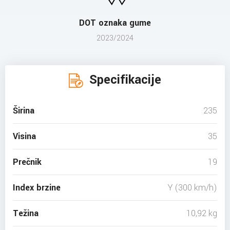
DOT oznaka gume
2023/2024
Specifikacije
Širina
235
Visina
35
Prečnik
19
Index brzine
Y (300 km/h)
Težina
10,92 kg