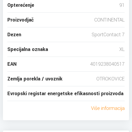
Opterećenje
91
Proizvodjač
CONTINENTAL
Dezen
SportContact 7
Specijalna oznaka
XL
EAN
4019238040517
Zemlja porekla / uvoznik
OTROKOVICE
Evropski registar energetske efikasnosti proizvoda
Više informacija