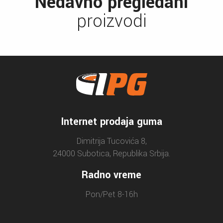
Nedavno pregledani
proizvodi
Internet prodaja guma
Dimitrija Tucovića 8,
24000 Subotica, Republika Srbija.
Radno vreme
Pon/Pet 8-16h