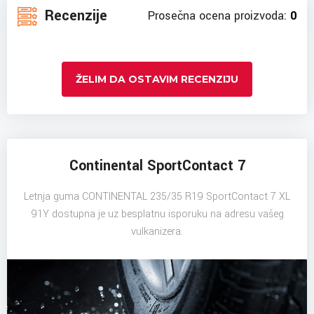
Recenzije
Prosečna ocena proizvoda:
0
ŽELIM DA OSTAVIM RECENZIJU
Continental SportContact 7
Letnja guma CONTINENTAL 235/35 R19 SportContact 7 XL
91Y dostupna je uz besplatnu isporuku na adresu vašeg
vulkanizera.