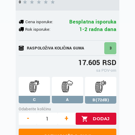
0
Besplatna isporuka
Cena isporuke:
1-2 radna dana
Rok isporuke:
RASPOLOŽIVA KOLIČINA GUMA
3
17.605 RSD
sa PDV-om
C
A
B(72dB)
Odaberite količinu
-
+