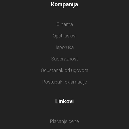
Kompanija
O nama
Opšti uslovi
Isporuka
Saobraznost
Odustanak od ugovora
Postupak reklamacije
Linkovi
Plaćanje cene