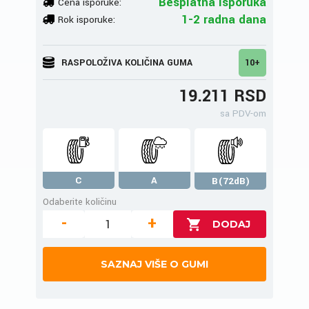
Besplatna isporuka
Cena isporuke:
1-2 radna dana
Rok isporuke:
RASPOLOŽIVA KOLIČINA GUMA
10+
19.211 RSD
sa PDV-om
C
A
B(72dB)
Odaberite količinu
-
+
SAZNAJ VIŠE O GUMI