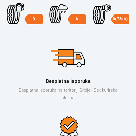
D
A
B(72db)
Besplatna isporuka
Besplatna isporuka na teritoriji Srbije - Bex kurirska
služba