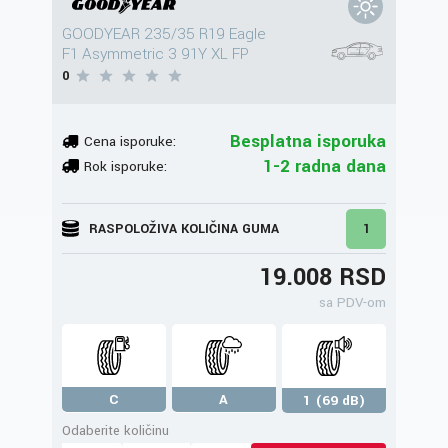
GOODYEAR 235/35 R19 Eagle
F1 Asymmetric 3 91Y XL FP
0
Besplatna isporuka
Cena isporuke:
1-2 radna dana
Rok isporuke:
RASPOLOŽIVA KOLIČINA GUMA
1
19.008 RSD
sa PDV-om
C
A
1 (69 dB)
Odaberite količinu