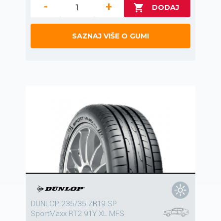
-
+
SAZNAJ VIŠE O GUMI
DUNLOP 235/35 ZR19 SP
SportMaxx RT2 91Y XL MFS