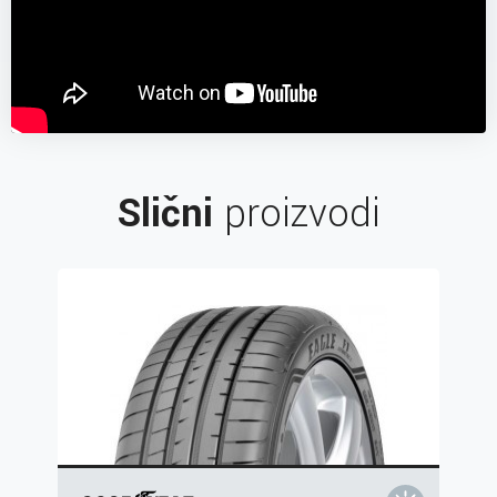
Slični
proizvodi