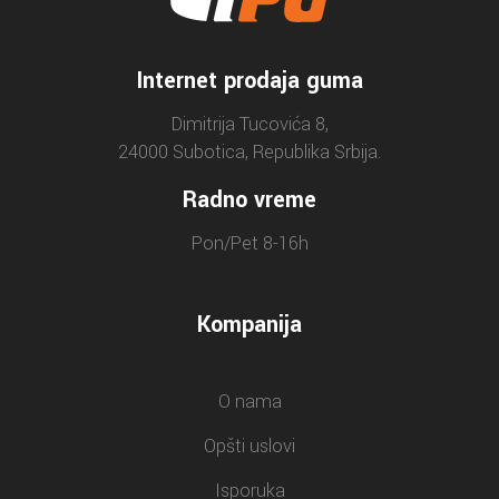
Internet prodaja guma
Dimitrija Tucovića 8,
24000 Subotica, Republika Srbija.
Radno vreme
Pon/Pet 8-16h
Kompanija
O nama
Opšti uslovi
Isporuka