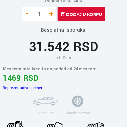
Odaberite količinu
-
+
Besplatna isporuka.
31.542 RSD
sa PDV-om
Mesečna rata kredita na period od 24 meseca:
1469 RSD
Reprezentativni primer
Auto gume
Zimska sezona