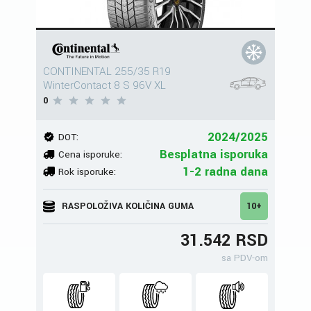
CONTINENTAL 255/35 R19
WinterContact 8 S 96V XL
0
2024/2025
DOT:
Besplatna isporuka
Cena isporuke:
1-2 radna dana
Rok isporuke:
RASPOLOŽIVA KOLIČINA GUMA
10+
31.542 RSD
sa PDV-om