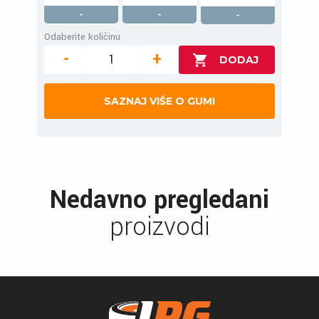
-
-
-
Odaberite količinu
-
+
SAZNAJ VIŠE O GUMI
Nedavno pregledani
proizvodi