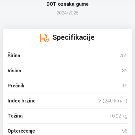
DOT oznaka gume
2024/2025
Specifikacije
Širina
255
Visina
35
Prečnik
19
Index brzine
V (240 km/h)
Težina
10.92 kg
Opterećenje
96