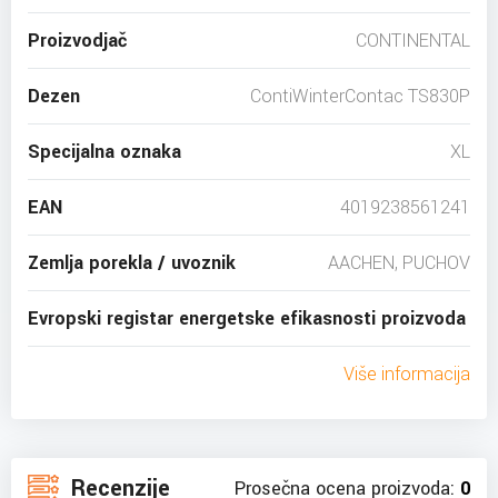
Proizvodjač
CONTINENTAL
Dezen
ContiWinterContac TS830P
Specijalna oznaka
XL
EAN
4019238561241
Zemlja porekla / uvoznik
AACHEN, PUCHOV
Evropski registar energetske efikasnosti proizvoda
Više informacija
Recenzije
Prosečna ocena proizvoda:
0