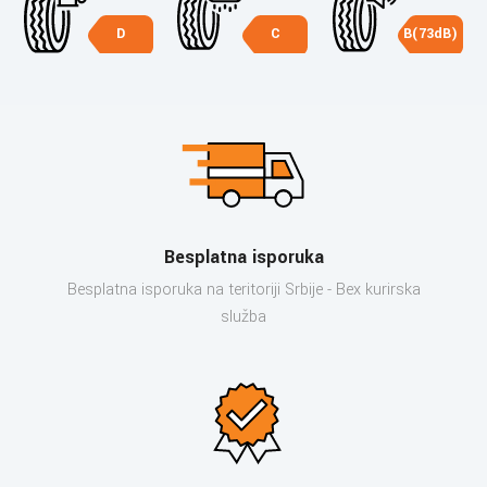
D
C
B(73dB)
Besplatna isporuka
Besplatna isporuka na teritoriji Srbije - Bex kurirska
služba