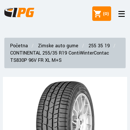
(
0
)
Početna
Zimske auto gume
255 35 19
CONTINENTAL 255/35 R19 ContiWinterContac
TS830P 96V FR XL M+S