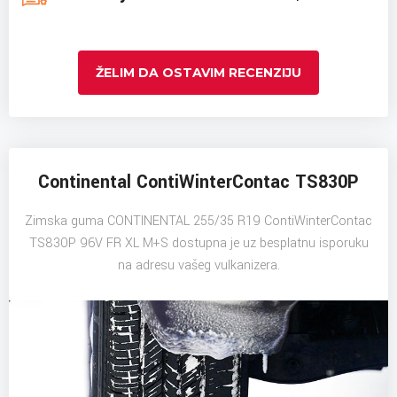
ŽELIM DA OSTAVIM RECENZIJU
Continental ContiWinterContac TS830P
Zimska guma CONTINENTAL 255/35 R19 ContiWinterContac
TS830P 96V FR XL M+S dostupna je uz besplatnu isporuku
na adresu vašeg vulkanizera.