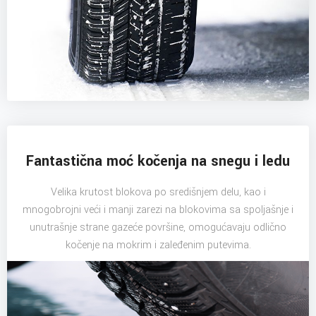
Fantastična moć kočenja na snegu i ledu
Velika krutost blokova po središnjem delu, kao i
mnogobrojni veći i manji zarezi na blokovima sa spoljašnje i
unutrašnje strane gazeće površine, omogućavaju odlično
kočenje na mokrim i zaleđenim putevima.