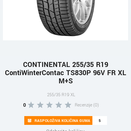
CONTINENTAL 255/35 R19
ContiWinterContac TS830P 96V FR XL
M+S
255/35 R19 XL
0
Recenzije (0)
RASPOLOŽIVA KOLIČINA GUMA
5