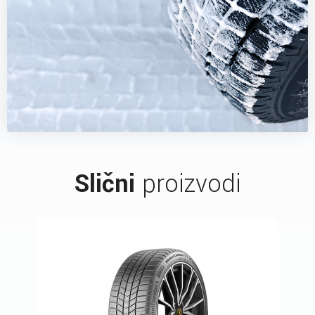
Slični
proizvodi