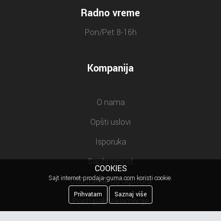
Radno vreme
Pon/Pet 8-16h
Kompanija
O nama
Opšti uslovi
Isporuka
Saobraznost
COOKIES
Sajt internet-prodaja-guma.com koristi cookie.
Odustanak od ugovora
Prihvatam
Saznaj više
Postupak reklamacije