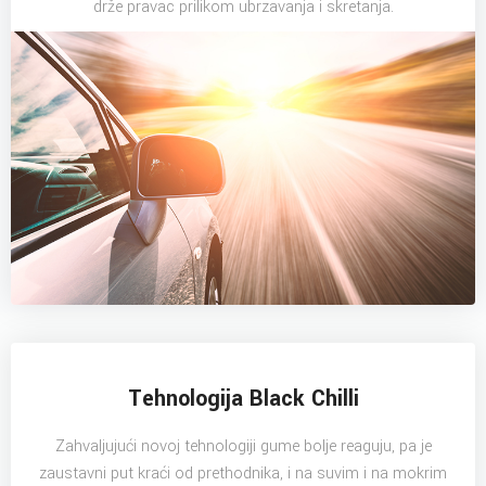
drže pravac prilikom ubrzavanja i skretanja.
Tehnologija Black Chilli
Zahvaljujući novoj tehnologiji gume bolje reaguju, pa je
zaustavni put kraći od prethodnika, i na suvim i na mokrim