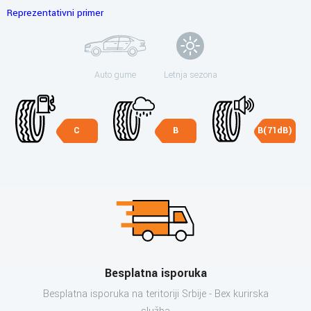
Reprezentativni primer
Auto gume
Letnja sezona
C
B
B(71dB)
Besplatna isporuka
Besplatna isporuka na teritoriji Srbije - Bex kurirska