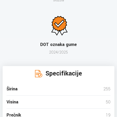
služba
DOT oznaka gume
2024/2025
Specifikacije
Širina
255
Visina
50
Prečnik
19