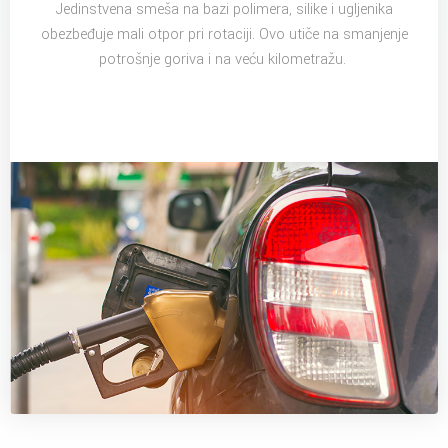
Jedinstvena smeša na bazi polimera, silike i ugljenika
obezbeđuje mali otpor pri rotaciji. Ovo utiče na smanjenje
potrošnje goriva i na veću kilometražu.