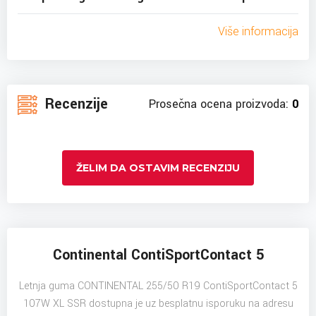
Više informacija
Recenzije
Prosečna ocena proizvoda:
0
ŽELIM DA OSTAVIM RECENZIJU
Continental ContiSportContact 5
Letnja guma CONTINENTAL 255/50 R19 ContiSportContact 5
107W XL SSR dostupna je uz besplatnu isporuku na adresu