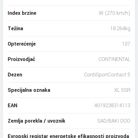
Index brzine
W (270 km/h)
Težina
18.264kg
Opterećenje
107
Proizvodjač
CONTINENTAL
Dezen
ContiSportContact 5
Specijalna oznaka
XL SSR
EAN
4019238314113
Zemlja porekla / uvoznik
SAD/BAKI DOO
Evropski registar energetske efikasnosti proizvoda