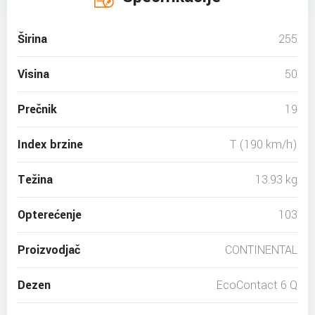
Širina
255
Visina
50
Prečnik
19
Index brzine
T (190 km/h)
Težina
13.93 kg
Opterećenje
103
Proizvodjač
CONTINENTAL
Dezen
EcoContact 6 Q