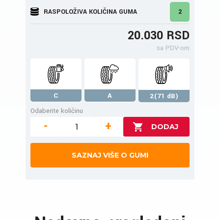
RASPOLOŽIVA KOLIČINA GUMA
2
20.030 RSD
sa PDV-om
C
A
2(71 dB)
Odaberite količinu
-
+
SAZNAJ VIŠE O GUMI