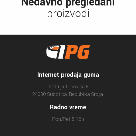
Nedavno pregledani
proizvodi
Internet prodaja guma
Dimitrija Tucovića 8,
24000 Subotica, Republika Srbija.
Radno vreme
Pon/Pet 8-16h