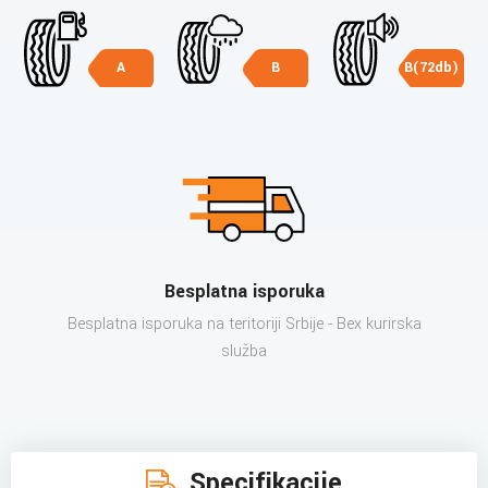
A
B
B(72db)
Besplatna isporuka
Besplatna isporuka na teritoriji Srbije - Bex kurirska
služba
Specifikacije