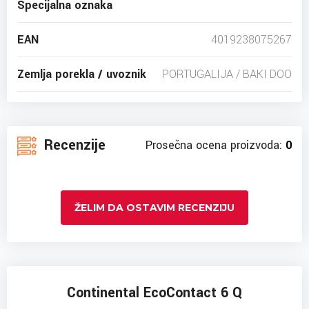
Specijalna oznaka
EAN
4019238075267
Zemlja porekla / uvoznik
PORTUGALIJA / BAKI DOO
Recenzije
Prosečna ocena proizvoda:
0
ŽELIM DA OSTAVIM RECENZIJU
Continental EcoContact 6 Q