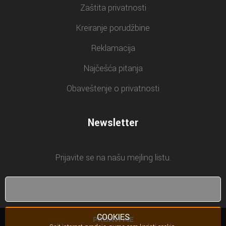
Zaštita privatnosti
Kreiranje porudžbine
Reklamacija
Najčešća pitanja
Obaveštenje o privatnosti
Newsletter
Prijavite se na našu mejling listu.
COOKIES
PRIJAVI ME