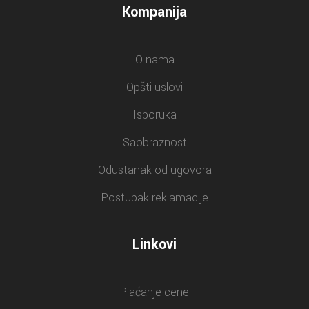
Kompanija
O nama
Opšti uslovi
Isporuka
Saobraznost
Odustanak od ugovora
Postupak reklamacije
Linkovi
Plaćanje cene