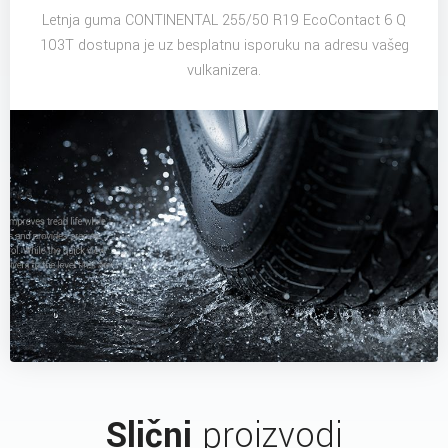
Letnja guma CONTINENTAL 255/50 R19 EcoContact 6 Q
103T dostupna je uz besplatnu isporuku na adresu vašeg
vulkanizera.
Slični
proizvodi