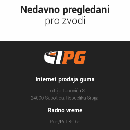
Nedavno pregledani
proizvodi
Internet prodaja guma
Dimitrija Tucovića 8,
24000 Subotica, Republika Srbija.
Radno vreme
Pon/Pet 8-16h