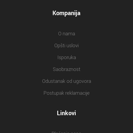
Kompanija
O nama
Opšti uslovi
Isporuka
Saobraznost
Odustanak od ugovora
Postupak reklamacije
Linkovi