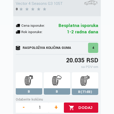
Vector 4 Seasons G3 105T
0
Besplatna isporuka
Cena isporuke:
1-2 radna dana
Rok isporuke:
RASPOLOŽIVA KOLIČINA GUMA
4
20.035 RSD
sa PDV-om
B
B
B(71dB)
Odaberite količinu
-
+