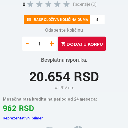
0
Recenzije (0)
RASPOLOŽIVA KOLIČINA GUMA
4
Odaberite količinu
-
+
Besplatna isporuka.
20.654 RSD
sa PDV-om
Mesečna rata kredita na period od 24 meseca:
962 RSD
Reprezentativni primer