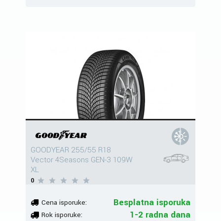
GOODYEAR 255/55 R18
Vector 4Seasons GEN-3 109W
XL
0
Besplatna isporuka
Cena isporuke:
1-2 radna dana
Rok isporuke: