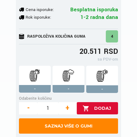
Besplatna isporuka
Cena isporuke:
1-2 radna dana
Rok isporuke:
RASPOLOŽIVA KOLIČINA GUMA
4
20.511 RSD
sa PDV-om
-
-
-
Odaberite količinu
-
+
SAZNAJ VIŠE O GUMI