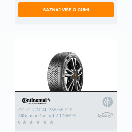
SAZNAJ VIŠE O GUMI
CONTINENTAL 255/55 R18
AllSeasonContact 2 109W XL
0