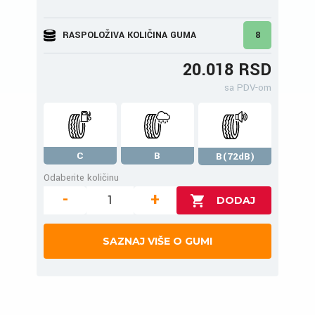
RASPOLOŽIVA KOLIČINA GUMA
8
20.018 RSD
sa PDV-om
C
B
B(72dB)
Odaberite količinu
-
+
SAZNAJ VIŠE O GUMI