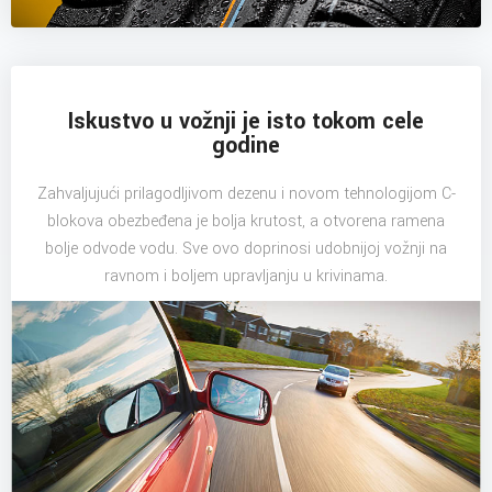
Iskustvo u vožnji je isto tokom cele
godine
Zahvaljujući prilagodljivom dezenu i novom tehnologijom C-
blokova obezbeđena je bolja krutost, a otvorena ramena
bolje odvode vodu. Sve ovo doprinosi udobnijoj vožnji na
ravnom i boljem upravljanju u krivinama.