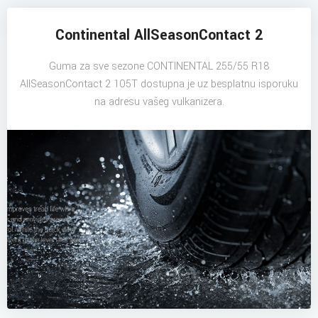
Continental AllSeasonContact 2
Guma za sve sezone CONTINENTAL 255/55 R18
AllSeasonContact 2 105T dostupna je uz besplatnu isporuku
na adresu vašeg vulkanizera.