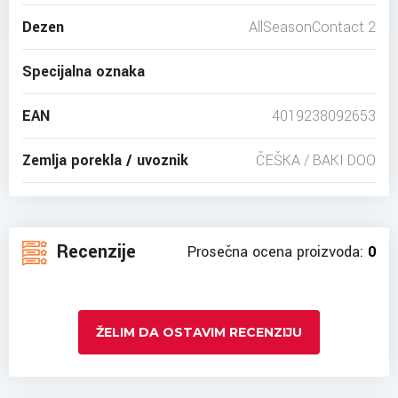
Dezen
AllSeasonContact 2
Specijalna oznaka
EAN
4019238092653
Zemlja porekla / uvoznik
ČEŠKA / BAKI DOO
Recenzije
Prosečna ocena proizvoda:
0
ŽELIM DA OSTAVIM RECENZIJU