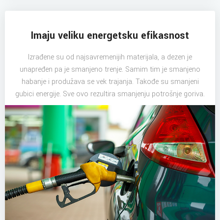
Imaju veliku energetsku efikasnost
Izrađene su od najsavremenijih materijala, a dezen je
unapređen pa je smanjeno trenje. Samim tim je smanjeno
habanje i produžava se vek trajanja. Takođe su smanjeni
gubici energije. Sve ovo rezultira smanjenju potrošnje goriva.