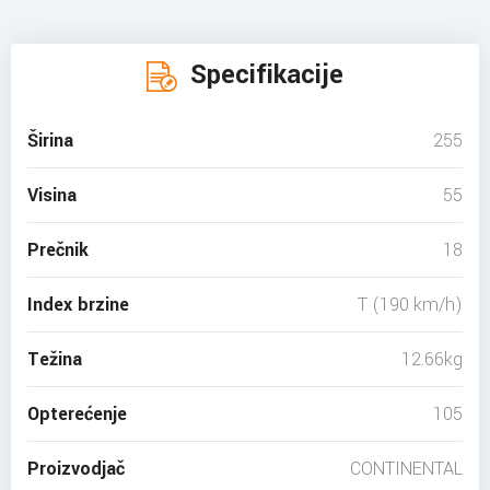
Specifikacije
Širina
255
Visina
55
Prečnik
18
Index brzine
T (190 km/h)
Težina
12.66kg
Opterećenje
105
Proizvodjač
CONTINENTAL