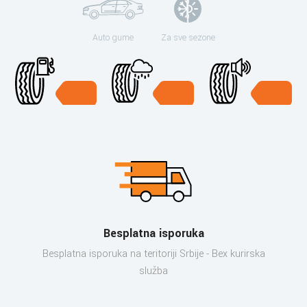
Auto gume
Za sve sezone
Besplatna isporuka
Besplatna isporuka na teritoriji Srbije - Bex kurirska
služba