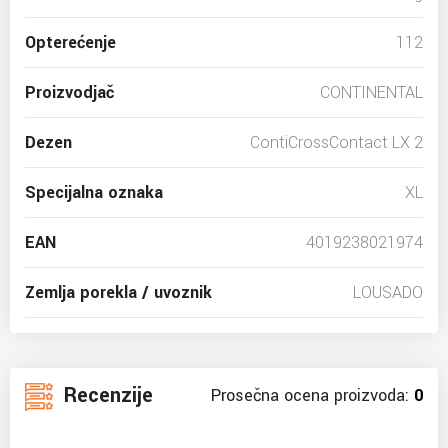
Opterećenje
112
Proizvodjač
CONTINENTAL
Dezen
ContiCrossContact LX 2
Specijalna oznaka
XL
EAN
4019238021974
Zemlja porekla / uvoznik
LOUSADO
Recenzije
Prosečna ocena proizvoda:
0