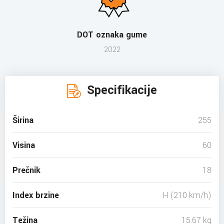
DOT oznaka gume
2022
Specifikacije
Širina
255
Visina
60
Prečnik
18
Index brzine
H (210 km/h)
Težina
15.67 kg