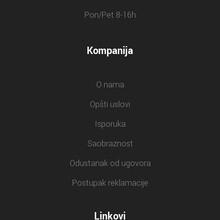
Pon/Pet 8-16h
Kompanija
O nama
Opšti uslovi
Isporuka
Saobraznost
Odustanak od ugovora
Postupak reklamacije
Linkovi