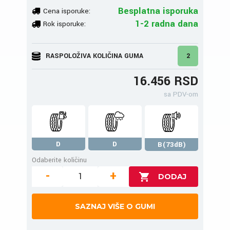
Besplatna isporuka
Cena isporuke:
1-2 radna dana
Rok isporuke:
RASPOLOŽIVA KOLIČINA GUMA
2
16.456 RSD
sa PDV-om
D
D
B(73dB)
Odaberite količinu
-
+
SAZNAJ VIŠE O GUMI