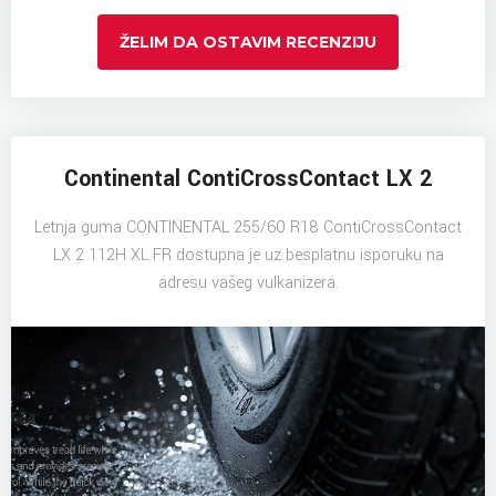
ŽELIM DA OSTAVIM RECENZIJU
Continental ContiCrossContact LX 2
Letnja guma CONTINENTAL 255/60 R18 ContiCrossContact
LX 2 112H XL FR dostupna je uz besplatnu isporuku na
adresu vašeg vulkanizera.