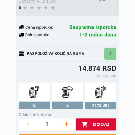
Dynapro AT2 108T
0
Besplatna isporuka
Cena isporuke:
1-2 radna dana
Rok isporuke:
RASPOLOŽIVA KOLIČINA GUMA
4
14.874 RSD
sa PDV-om
E
E
2(73 dB)
Odaberite količinu
-
+