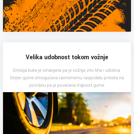
Velika udobnost tokom vožnje
Emisija buke je smanjena pa je vožnja vrlo tiha i udobna.
Dezen gume omogućava ravnomernu raspodelu pritiska na
površinu pa je povećana trajnost gume.