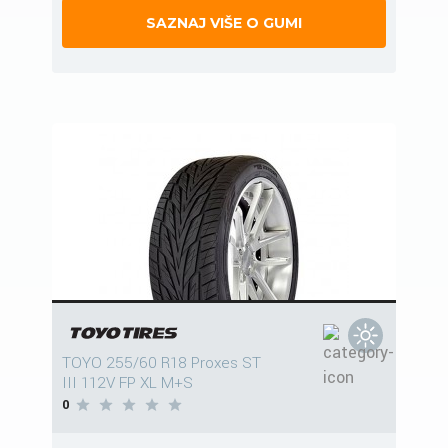
SAZNAJ VIŠE O GUMI
TOYO 255/60 R18 Proxes ST
III 112V FP XL M+S
0