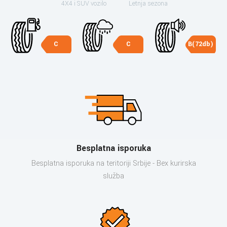
4X4 i SUV vozilo
Letnja sezona
C
C
B(72db)
Besplatna isporuka
Besplatna isporuka na teritoriji Srbije - Bex kurirska
služba