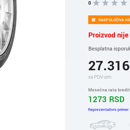
0
RASPOLOŽIVA KO
Proizvod nij
Besplatna isporu
27.31
sa PDV-om
Mesečna rata kredit
1273 RSD
Reprezentativni primer