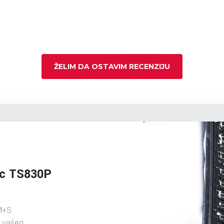
ŽELIM DA OSTAVIM RECENZIJU
ac TS830P
M+S
u vašeg