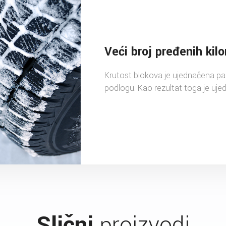
Veći broj pređenih kil
Krutost blokova je ujednačena pa 
podlogu. Kao rezultat toga je uje
Slični
proizvodi