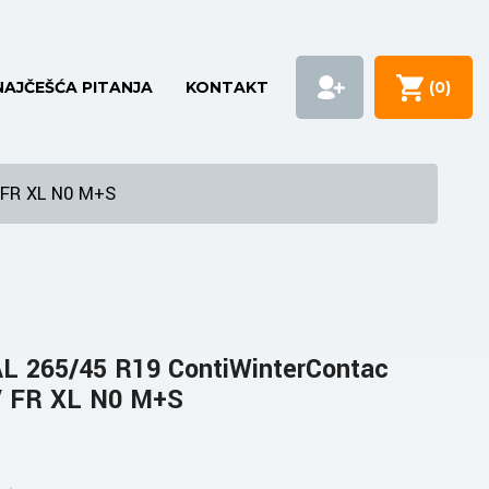
NAJČEŠĆA PITANJA
KONTAKT
(
0
)
 FR XL N0 M+S
 265/45 R19 ContiWinterContac
 FR XL N0 M+S