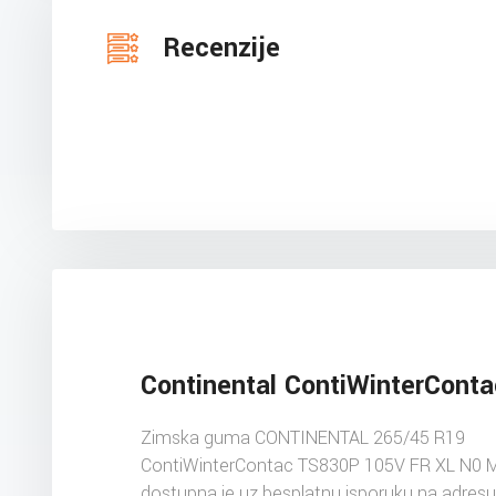
Recenzije
Continental ContiWinterCont
Zimska guma CONTINENTAL 265/45 R19
ContiWinterContac TS830P 105V FR XL N0 
dostupna je uz besplatnu isporuku na adres