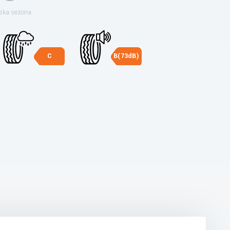
ska sezona
C
B(73dB)