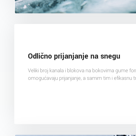
Odlično prijanjanje na snegu
Veliki broj kanala i blokova na bokovima gume fo
omogućavaju prijanjanje, a samim tim i efikasnu t