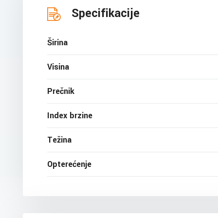
Specifikacije
Širina
Visina
Prečnik
Index brzine
Težina
Opterećenje