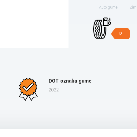
Auto gume
Zim
D
DOT oznaka gume
2022