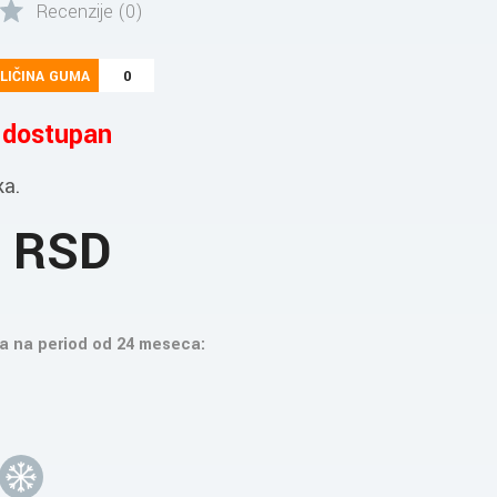
Recenzije (0)
LIČINA GUMA
0
e dostupan
ka.
6 RSD
a na period od 24 meseca: