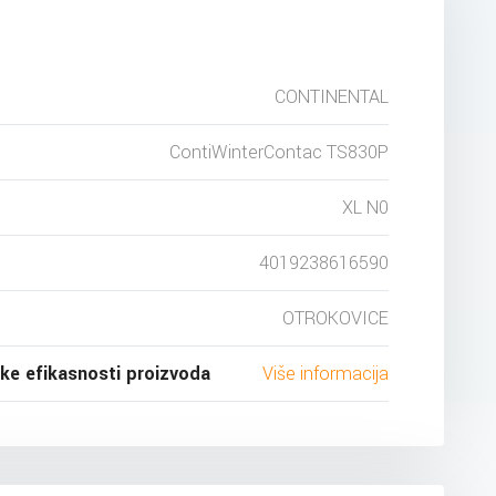
CONTINENTAL
ContiWinterContac TS830P
XL N0
4019238616590
OTROKOVICE
ske efikasnosti proizvoda
Više informacija