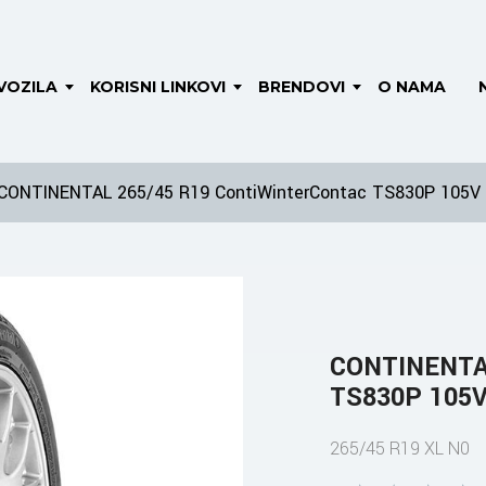
VOZILA
KORISNI LINKOVI
BRENDOVI
O NAMA
CONTINENTAL 265/45 R19 ContiWinterContac TS830P 105V
CONTINENTAL
TS830P 105V
265/45 R19 XL N0