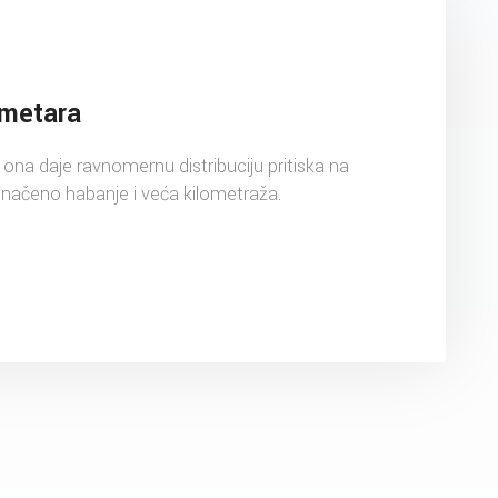
ometara
ona daje ravnomernu distribuciju pritiska na
dnačeno habanje i veća kilometraža.