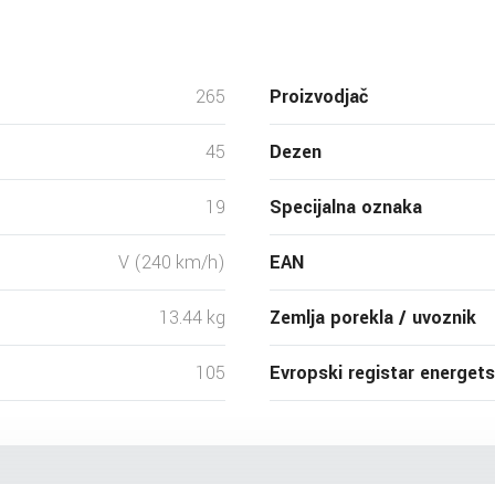
265
Proizvodjač
45
Dezen
19
Specijalna oznaka
V (240 km/h)
EAN
13.44 kg
Zemlja porekla / uvoznik
105
Evropski registar energet