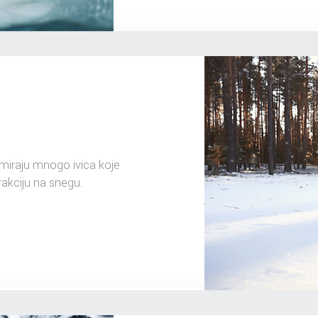
rmiraju mnogo ivica koje
rakciju na snegu.