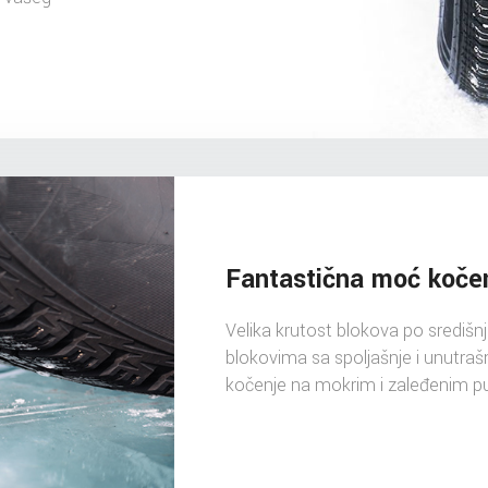
Fantastična moć kočen
Velika krutost blokova po središnj
blokovima sa spoljašnje i unutra
kočenje na mokrim i zaleđenim p