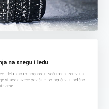
ja na snegu i ledu
em delu, kao i mnogobrojni veći i manji zarezi na
šnje strane gazeće površine, omogućavaju odlično
utevima.