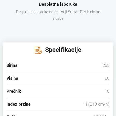
Besplatna isporuka
Besplatna isporuka na teritoriji Srbije - Bex kurirska
služba
Specifikacije
Širina
265
Visina
60
Prečnik
18
Index brzine
H (210 km/h)