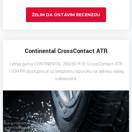
ŽELIM DA OSTAVIM RECENZIJU
Continental CrossContact ATR
Letnja guma CONTINENTAL 265/60 R18 CrossContact ATR
110H FR dostupna je uz besplatnu isporuku na adresu vašeg
vulkanizera.