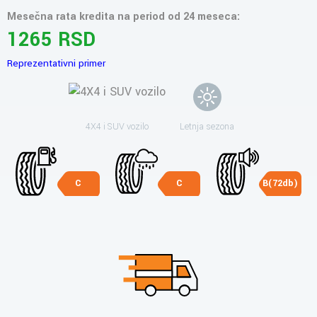
Mesečna rata kredita na period od 24 meseca:
1265 RSD
Reprezentativni primer
4X4 i SUV vozilo
Letnja sezona
C
C
B(72db)