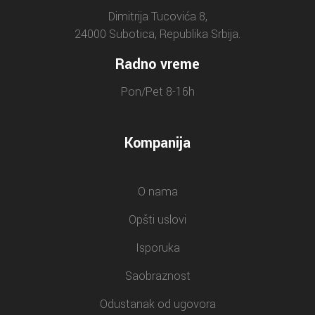
Dimitrija Tucovića 8,
24000 Subotica, Republika Srbija.
Radno vreme
Pon/Pet 8-16h
Kompanija
O nama
Opšti uslovi
Isporuka
Saobraznost
Odustanak od ugovora