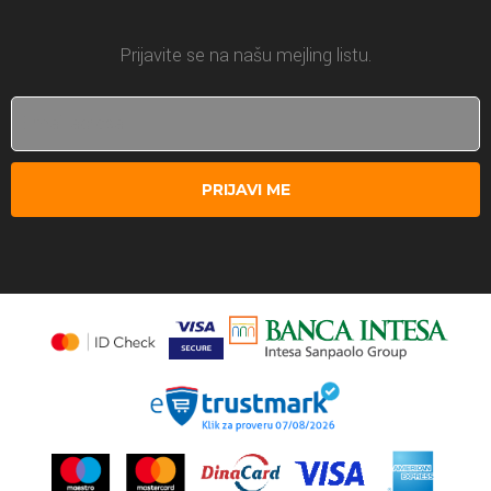
Prijavite se na našu mejling listu.
PRIJAVI ME