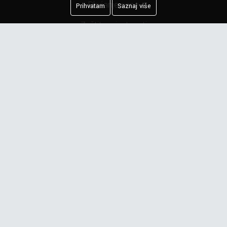
Plaćanje cene
Prihvatam
Saznaj više
Zaštita privatnosti
Kreiranje porudžbine
Reklamacija
Najčešća pitanja
Obaveštenje o privatnosti
Newsletter
Prijavite se na našu mejling listu.