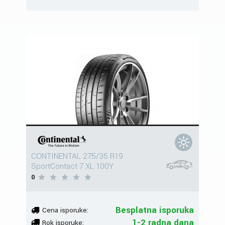
CONTINENTAL 275/35 R19
SportContact 7 XL 100Y
0
Besplatna isporuka
Cena isporuke:
1-2 radna dana
Rok isporuke: