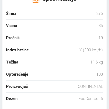
Širina
275
Visina
35
Prečnik
19
Index brzine
Y (300 km/h)
Težina
11.6 kg
Opterećenje
100
Proizvodjač
CONTINENTAL
Dezen
EcoContact 6