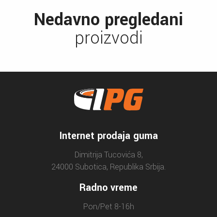
Nedavno pregledani
proizvodi
Internet prodaja guma
Dimitrija Tucovića 8,
24000 Subotica, Republika Srbija.
Radno vreme
Pon/Pet 8-16h