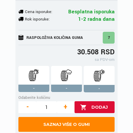
Besplatna isporuka
Cena isporuke:
1-2 radna dana
Rok isporuke:
RASPOLOŽIVA KOLIČINA GUMA
7
30.508 RSD
sa PDV-om
-
-
-
Odaberite količinu
-
+
SAZNAJ VIŠE O GUMI