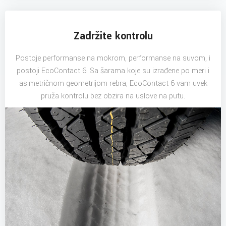
Zadržite kontrolu
Postoje performanse na mokrom, performanse na suvom, i
postoji EcoContact 6. Sa šarama koje su izrađene po meri i
asimetričnom geometrijom rebra, EcoContact 6 vam uvek
pruža kontrolu bez obzira na uslove na putu.