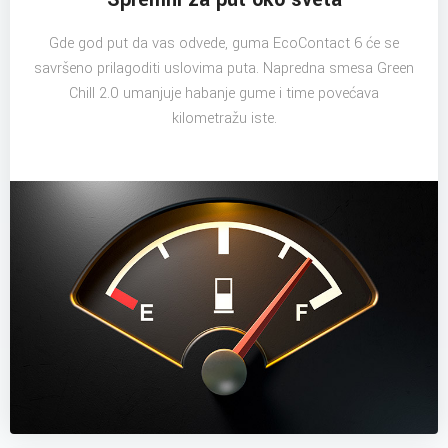
Gde god put da vas odvede, guma EcoContact 6 će se
savršeno prilagoditi uslovima puta. Napredna smesa Green
Chill 2.0 umanjuje habanje gume i time povećava
kilometražu iste.