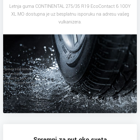
Letnja guma CONTINENTAL 275/35 R19 EcoContact 6 100Y
XL MO dostupna je uz besplatnu isporuku na adresu vašeg
vulkanizera.
Spremni za put oko sveta