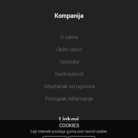
Kompanija
O nama
Opšti uslovi
Isporuka
Saobraznost
Odustanak od ugovora
Postupak reklamacije
Linkovi
COOKIES
Sajt internet-prodaja-guma.com koristi cookie.