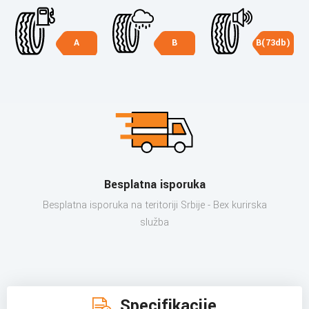
A
B
B(73db)
Besplatna isporuka
Besplatna isporuka na teritoriji Srbije - Bex kurirska
služba
Specifikacije