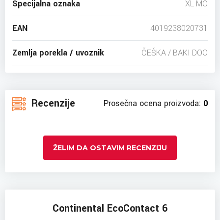
Specijalna oznaka
XL MO
EAN
4019238020731
Zemlja porekla / uvoznik
ČEŠKA / BAKI DOO
Recenzije
Prosečna ocena proizvoda:
0
ŽELIM DA OSTAVIM RECENZIJU
Continental EcoContact 6