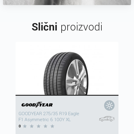
Slični
proizvodi
GOODYEAR 275/35 R19 Eagle
F1 Asymmetric 6 100Y XL
0