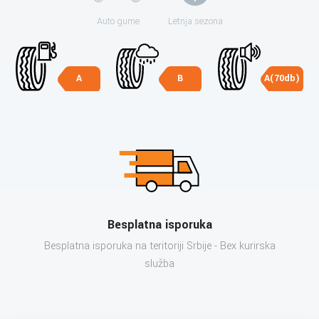
Auto gume
Letnja sezona
A
B
A(70db)
Besplatna isporuka
Besplatna isporuka na teritoriji Srbije - Bex kurirska
služba