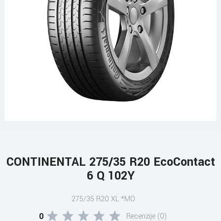
CONTINENTAL 275/35 R20 EcoContact
6 Q 102Y
275/35 R20 XL *MO
0
Recenzije (0)