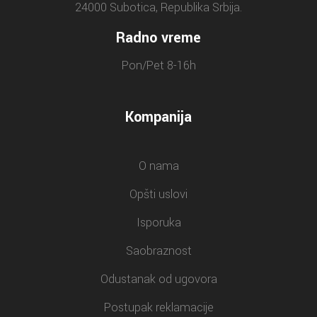
24000 Subotica, Republika Srbija.
Radno vreme
Pon/Pet 8-16h
Kompanija
O nama
Opšti uslovi
Isporuka
Saobraznost
Odustanak od ugovora
Postupak reklamacije