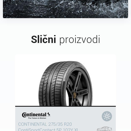
Slični
proizvodi
CONTINENTAL 275/35 R20
ContiSportContact 5P 102Y XL