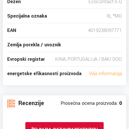
Dezen
EcoContact 6 Q
Specijalna oznaka
XL *MO
EAN
4019238097771
Zemlja porekla / uvoznik
Evropski registar
KINA, PORTUGALIJA / BAKI DOO
energetske efikasnosti proizvoda
Više informacija
Recenzije
Prosečna ocena proizvoda:
0