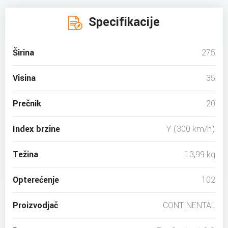
Specifikacije
Širina
275
Visina
35
Prečnik
20
Index brzine
Y (300 km/h)
Težina
13,99 kg
Opterećenje
102
Proizvodjač
CONTINENTAL