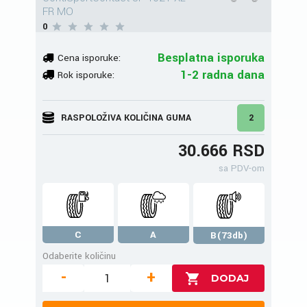
FR MO
0
Besplatna isporuka
Cena isporuke:
1-2 radna dana
Rok isporuke:
RASPOLOŽIVA KOLIČINA GUMA
2
30.666 RSD
sa PDV-om
C
A
B(73db)
Odaberite količinu
-
+