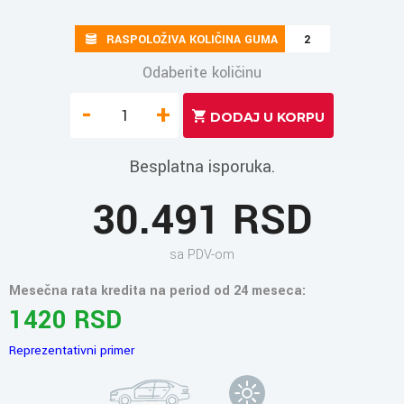
RASPOLOŽIVA KOLIČINA GUMA
2
Odaberite količinu
-
+
Besplatna isporuka.
30.491 RSD
sa PDV-om
Mesečna rata kredita na period od 24 meseca:
1420 RSD
Reprezentativni primer