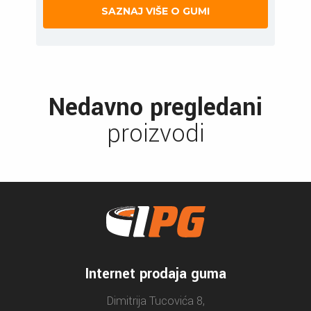
SAZNAJ VIŠE O GUMI
Nedavno pregledani
proizvodi
Internet prodaja guma
Dimitrija Tucovića 8,