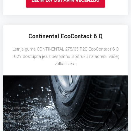
ŽELIM DA OSTAVIM RECENZIJU
Continental EcoContact 6 Q
Letnja guma CONTINENTAL 275/35 R20 EcoContact 6 Q
102Y dostupna je uz besplatnu isporuku na adresu vašeg
vulkanizera.