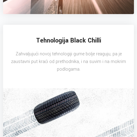
Tehnologija Black Chilli
Zahvaljujući novoj tehnologiji gume bolje reaguju, pa je
zaustavni put kraći od prethodnika, i na suvim i na mokrim
podlogama.