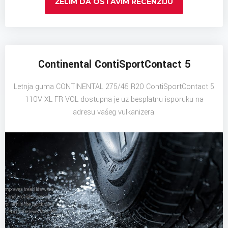
ŽELIM DA OSTAVIM RECENZIJU
Continental ContiSportContact 5
Letnja guma CONTINENTAL 275/45 R20 ContiSportContact 5
110V XL FR VOL dostupna je uz besplatnu isporuku na
adresu vašeg vulkanizera.