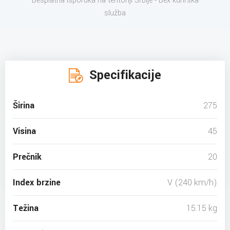
Besplatna isporuka na teritoriji Srbije - Bex kurirska
služba
Specifikacije
Širina
275
Visina
45
Prečnik
20
Index brzine
V (240 km/h)
Težina
15.15 kg