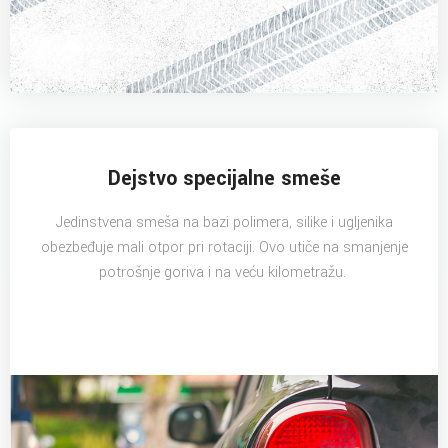
Dejstvo specijalne smeše
Jedinstvena smeša na bazi polimera, silike i ugljenika
obezbeđuje mali otpor pri rotaciji. Ovo utiče na smanjenje
potrošnje goriva i na veću kilometražu.