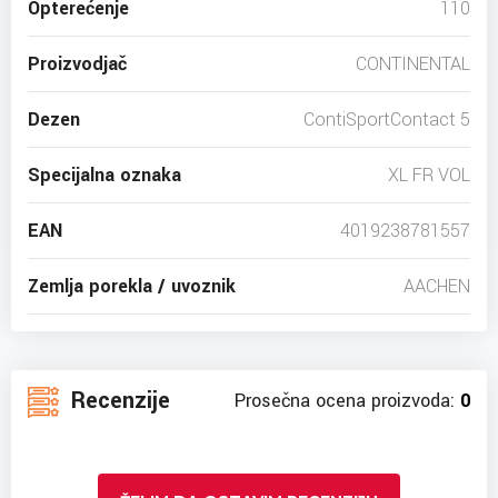
Opterećenje
110
Proizvodjač
CONTINENTAL
Dezen
ContiSportContact 5
Specijalna oznaka
XL FR VOL
EAN
4019238781557
Zemlja porekla / uvoznik
AACHEN
Recenzije
Prosečna ocena proizvoda:
0