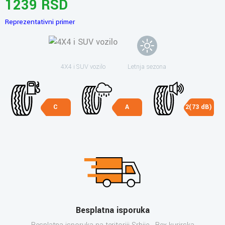
1239 RSD
Reprezentativni primer
4X4 i SUV vozilo
Letnja sezona
C
A
2(73 dB)
Besplatna isporuka