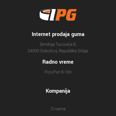
Internet prodaja guma
Dimitrija Tucovića 8,
24000 Subotica, Republika Srbija.
Radno vreme
Pon/Pet 8-16h
Kompanija
O nama