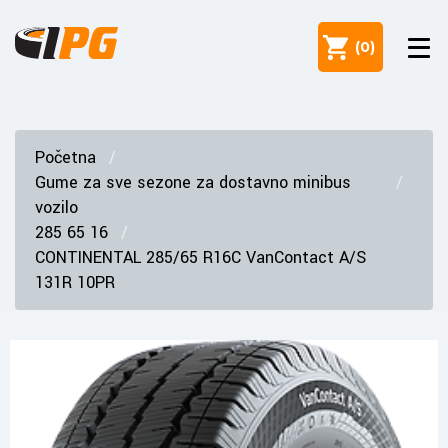
(
0
)
Početna
Gume za sve sezone za dostavno minibus
vozilo
285 65 16
CONTINENTAL 285/65 R16C VanContact A/S
131R 10PR