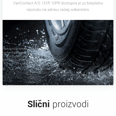
VanContact A/S 131R 10PR dostupna je uz besplatnu
isporuku na adresu vašeg vulkanizera.
Slični
proizvodi