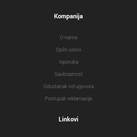
Kompanija
O nama
Opšti uslovi
Isporuka
Saobraznost
Odustanak od ugovora
Postupak reklamacije
Linkovi