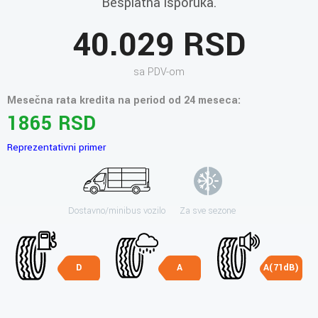
Besplatna isporuka.
40.029 RSD
sa PDV-om
Mesečna rata kredita na period od 24 meseca:
1865 RSD
Reprezentativni primer
Dostavno/minibus vozilo
Za sve sezone
D
A
A(71dB)