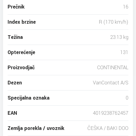
Prečnik
16
Index brzine
R (170 km/h)
Težina
23.13 kg
Opterećenje
131
Proizvodjač
CONTINENTAL
Dezen
VanContact A/S
Specijalna oznaka
0
EAN
4019238762457
Zemlja porekla / uvoznik
ČEŠKA / BAKI DOO