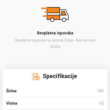
Besplatna isporuka
Besplatna isporuka na teritoriji Srbije - Bex kurirska
služba
Specifikacije
Širina
285
Visina
65