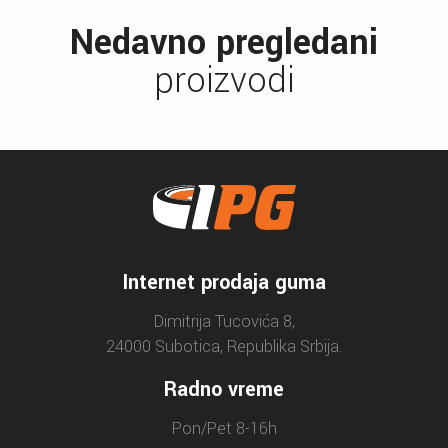
Nedavno pregledani
proizvodi
Internet prodaja guma
Dimitrija Tucovića 8,
24000 Subotica, Republika Srbija.
Radno vreme
Pon/Pet 8-16h