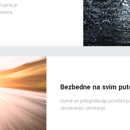
tupna je
nizera.
Bezbedne na svim put
Gume se prilagođavaju površini put
ubrzavanja i skretanja.