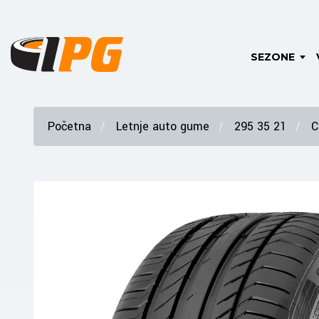
SEZONE
Početna
Letnje auto gume
295 35 21
C