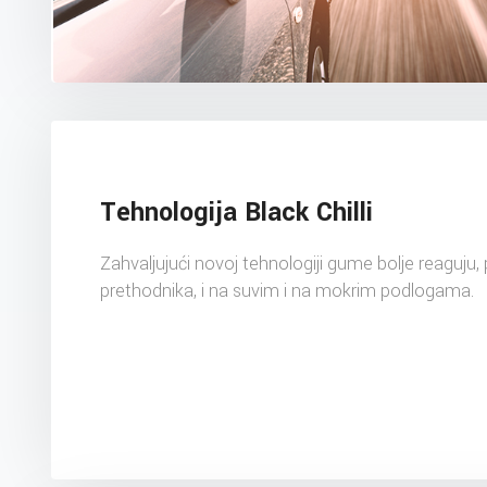
Tehnologija Black Chilli
Zahvaljujući novoj tehnologiji gume bolje reaguju, 
prethodnika, i na suvim i na mokrim podlogama.