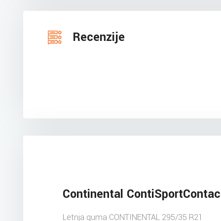
Recenzije
Continental ContiSportContac
Letnja guma CONTINENTAL 295/35 R21