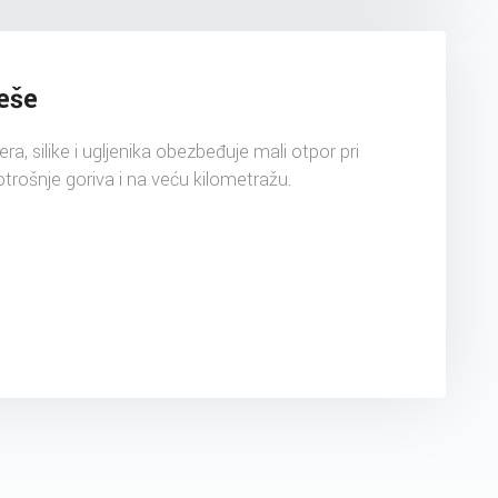
eše
, silike i ugljenika obezbeđuje mali otpor pri
otrošnje goriva i na veću kilometražu.