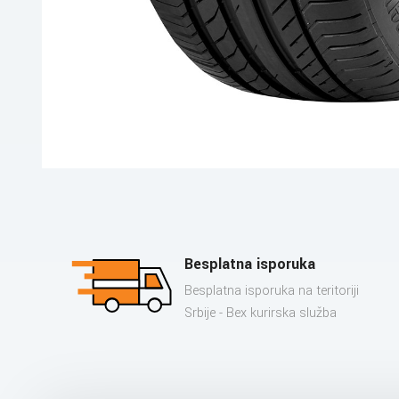
Besplatna isporuka
Besplatna isporuka na teritoriji
Srbije - Bex kurirska služba