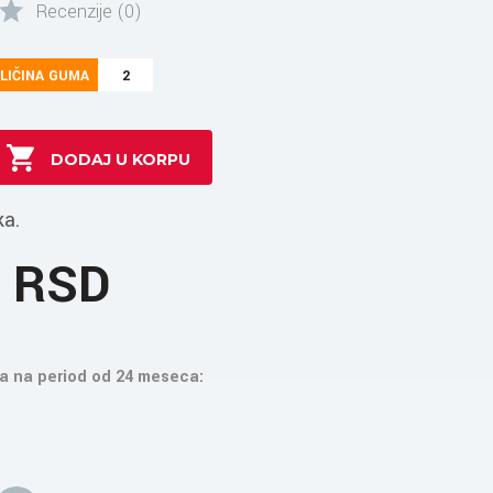
Recenzije (0)
LIČINA GUMA
2
ka.
1 RSD
a na period od 24 meseca: