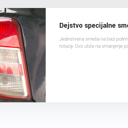
Dejstvo specijalne sm
Jedinstvena smeša na bazi polimera
rotaciji. Ovo utiče na smanjenje p