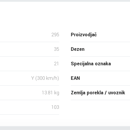
295
Proizvodjač
35
Dezen
21
Specijalna oznaka
Y (300 km/h)
EAN
13.81 kg
Zemlja porekla / uvoznik
103