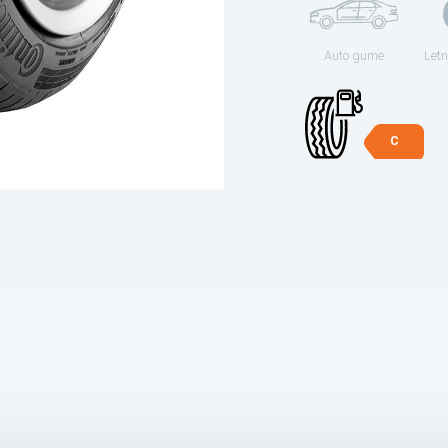
Auto gume
Letn
C