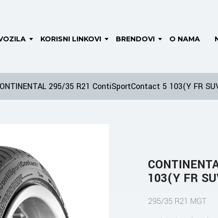
VOZILA
KORISNI LINKOVI
BRENDOVI
O NAMA
ONTINENTAL 295/35 R21 ContiSportContact 5 103(Y FR S
CONTINENTAL
103(Y FR S
295/35 R21 MGT