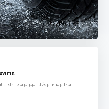
evima
a, odlično prijanjaju i drže pravac prilikom