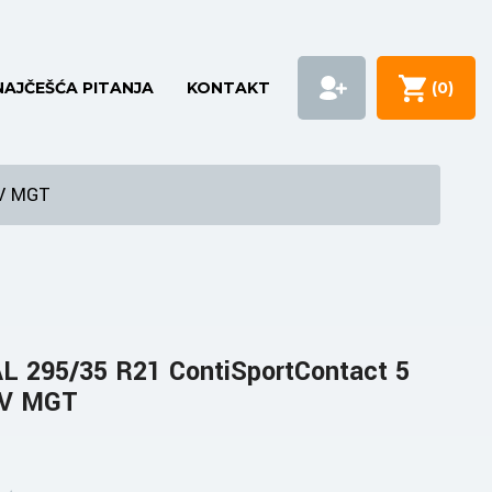
NAJČEŠĆA PITANJA
KONTAKT
(
0
)
UV MGT
 295/35 R21 ContiSportContact 5
UV MGT