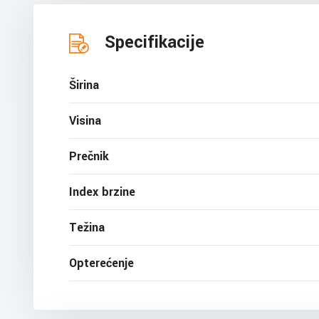
Specifikacije
Širina
Visina
Prečnik
Index brzine
Težina
Opterećenje