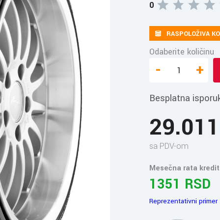
0
RASPOLOŽIVA KO
Odaberite količinu
-
+
Besplatna isporu
29.01
sa PDV-om
Mesečna rata kredit
1351 RSD
Reprezentativni primer