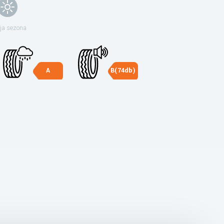
ja sezona
A
B(74db)