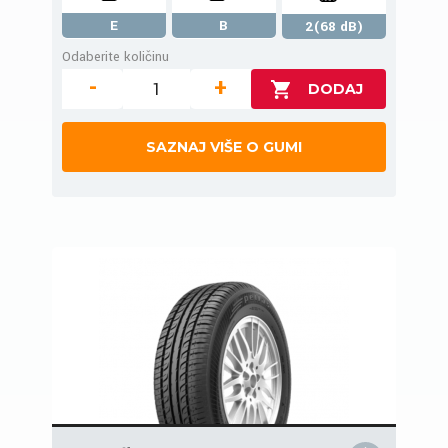
E
B
2(68 dB)
Odaberite količinu
-
+
SAZNAJ VIŠE O GUMI