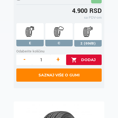
4.900 RSD
sa PDV-om
E
C
2 (69dB)
Odaberite količinu
-
+
SAZNAJ VIŠE O GUMI