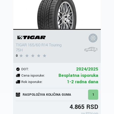
TIGAR 165/60 R14 Touring
75H
0
2024/2025
DOT:
Besplatna isporuka
Cena isporuke:
1-2 radna dana
Rok isporuke:
RASPOLOŽIVA KOLIČINA GUMA
1
4.865 RSD
sa PDV-om