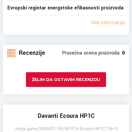
Evropski registar energetske efikasnosti proizvoda
Više informacija
Recenzije
Prosečna ocena proizvoda:
0
ŽELIM DA OSTAVIM RECENZIJU
Davanti Ecoura HP1C
Letnja guma DAVANTI 165/60 R14 Ecoura HP1C 75H 0