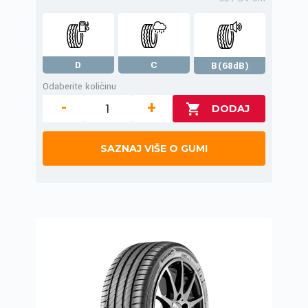
D
C
B(68dB)
Odaberite količinu
-
+
SAZNAJ VIŠE O GUMI