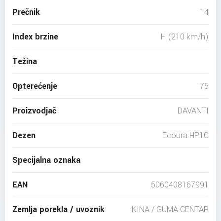
Prečnik
14
Index brzine
H (210 km/h)
Težina
Opterećenje
75
Proizvodjač
DAVANTI
Dezen
Ecoura HP1C
Specijalna oznaka
EAN
5060408167991
Zemlja porekla / uvoznik
KINA / GUMA CENTAR