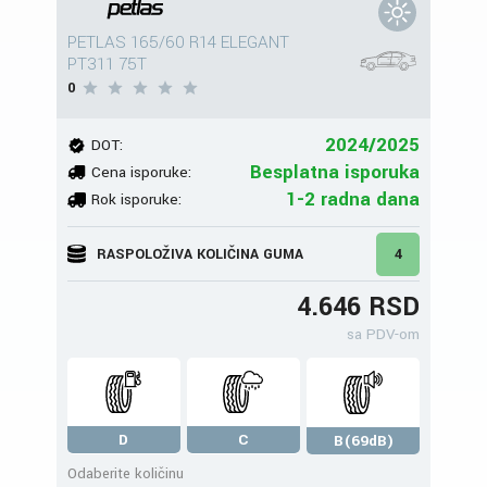
PETLAS 165/60 R14 ELEGANT
PT311 75T
0
2024/2025
DOT:
Besplatna isporuka
Cena isporuke:
1-2 radna dana
Rok isporuke:
RASPOLOŽIVA KOLIČINA GUMA
4
4.646 RSD
sa PDV-om
D
C
B(69dB)
Odaberite količinu