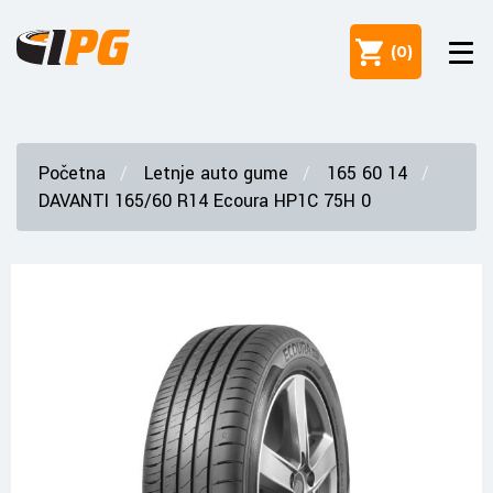
(
0
)
Početna
Letnje auto gume
165 60 14
DAVANTI 165/60 R14 Ecoura HP1C 75H 0