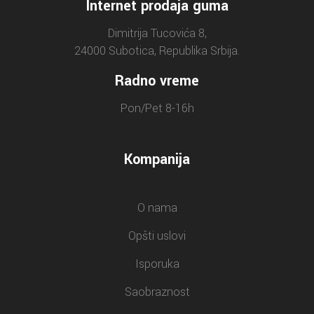
Internet prodaja guma
Dimitrija Tucovića 8,
24000 Subotica, Republika Srbija.
Radno vreme
Pon/Pet 8-16h
Kompanija
O nama
Opšti uslovi
Isporuka
Saobraznost