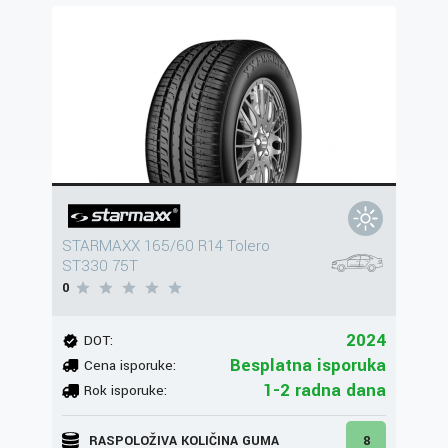
STARMAXX 165/60 R14 Tolero
ST330 75T
0
2024
DOT:
Besplatna isporuka
Cena isporuke:
1-2 radna dana
Rok isporuke:
RASPOLOŽIVA KOLIČINA GUMA
8