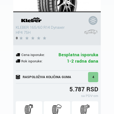
KLEBER 165/60 R14 Dynaxer
HP4 75H
0
Besplatna isporuka
Cena isporuke:
1-2 radna dana
Rok isporuke:
RASPOLOŽIVA KOLIČINA GUMA
4
5.787 RSD
sa PDV-om