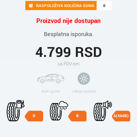
RASPOLOŽIVA KOLIČINA GUMA
0
Proizvod nije dostupan
Besplatna isporuka.
4.799 RSD
sa PDV-om
Auto gume
Letnja sezona
D
B
A(66dB)