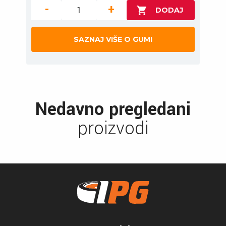
-
+
SAZNAJ VIŠE O GUMI
Nedavno pregledani
proizvodi