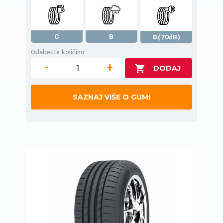
C
B
B(70dB)
Odaberite količinu
-
+
SAZNAJ VIŠE O GUMI