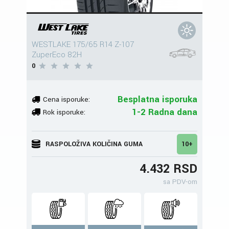
WESTLAKE 175/65 R14 Z-107
ZuperEco 82H
0
Besplatna isporuka
Cena isporuke:
1-2 Radna dana
Rok isporuke:
RASPOLOŽIVA KOLIČINA GUMA
10+
4.432 RSD
sa PDV-om