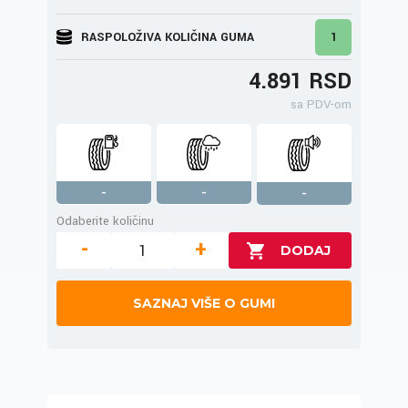
RASPOLOŽIVA KOLIČINA GUMA
1
4.891 RSD
sa PDV-om
-
-
-
Odaberite količinu
-
+
SAZNAJ VIŠE O GUMI