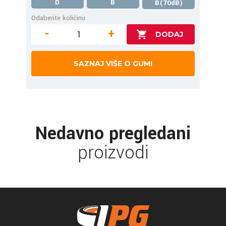
D
B
B(70dB)
Odaberite količinu
-
+
SAZNAJ VIŠE O GUMI
Nedavno pregledani
proizvodi