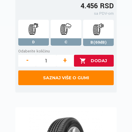
4.456 RSD
sa PDV-om
D
C
B(69dB)
Odaberite količinu
-
+
SAZNAJ VIŠE O GUMI