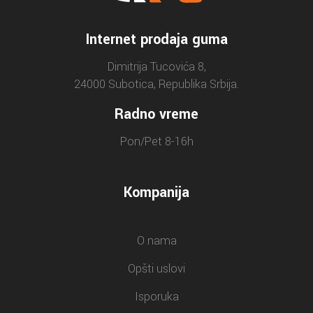
Internet prodaja guma
Dimitrija Tucovića 8,
24000 Subotica, Republika Srbija.
Radno vreme
Pon/Pet 8-16h
Kompanija
O nama
Opšti uslovi
Isporuka