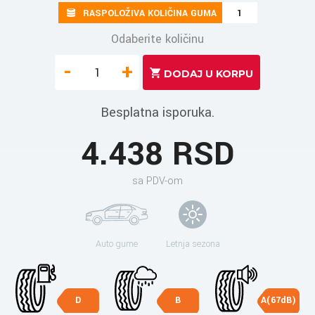
RASPOLOŽIVA KOLIČINA GUMA
1
Odaberite količinu
-
+
Besplatna isporuka.
4.438 RSD
sa PDV-om
Auto gume
Letnja sezona
D
B
A(67dB)