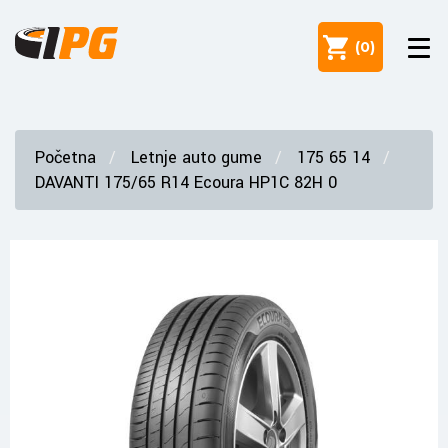
(
0
)
Početna
Letnje auto gume
175 65 14
DAVANTI 175/65 R14 Ecoura HP1C 82H 0