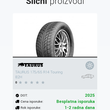
Slični
proizvodi
TAURUS 175/65 R14 Touring
82H
0
2025
DOT:
Besplatna isporuka
Cena isporuke:
1-2 radna dana
Rok isporuke: