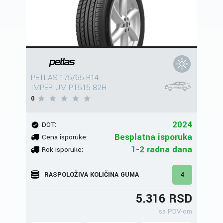
PETLAS 175/65 R14
IMPERIUM PT515 82H
0
2024
DOT:
Besplatna isporuka
Cena isporuke:
1-2 radna dana
Rok isporuke:
RASPOLOŽIVA KOLIČINA GUMA
4
5.316 RSD
sa PDV-om