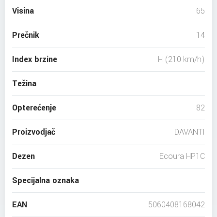
Visina
65
Prečnik
14
Index brzine
H (210 km/h)
Težina
Opterećenje
82
Proizvodjač
DAVANTI
Dezen
Ecoura HP1C
Specijalna oznaka
EAN
5060408168042