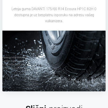
Letnja guma DAVANTI 175/65 R14 Ecoura HP1C 82H 0
dostupna je uz besplatnu isporuku na adresu vašeg
vulkanizera.