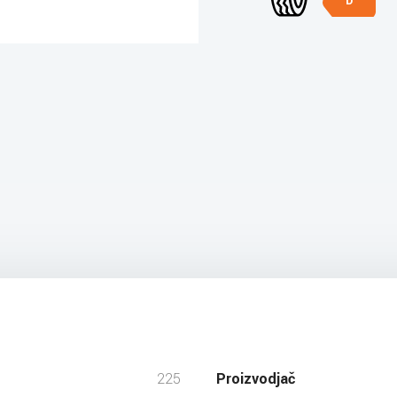
D
225
Proizvodjač