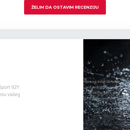
ŽELIM DA OSTAVIM RECENZIJU
Sport 92Y
resu vašeg