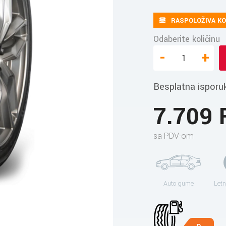
RASPOLOŽIVA KO
Odaberite količinu
-
+
Besplatna isporu
7.709
sa PDV-om
Auto gume
Letn