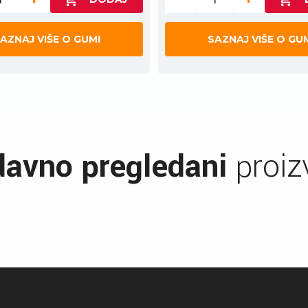
AZNAJ VIŠE O GUMI
SAZNAJ VIŠE O GU
avno pregledani
proiz