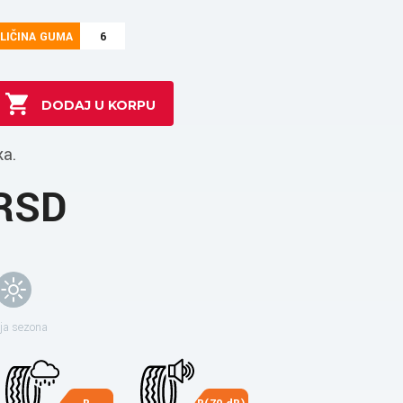
LIČINA GUMA
6
ka.
 RSD
ja sezona