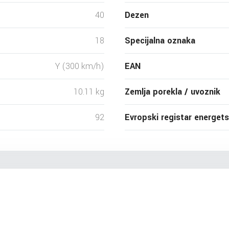
40
Dezen
18
Specijalna oznaka
Y (300 km/h)
EAN
10.11 kg
Zemlja porekla / uvoznik
92
Evropski registar energet