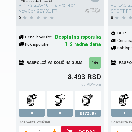
VIKING 225/40 R18 ProTech
PETLAS 2
NewGen 92Y XL FR
SPORT PT
0
0
DOT:
Besplatna isporuka
Cena isporuke:
Cena is
1-2 radna dana
Rok isporuke:
Rok isp
RASPOLOŽIVA KOLIČINA GUMA
10+
RASPO
8.493 RSD
sa PDV-om
D
B
D
B(72dB)
Odaberite količinu
Odaberite ko
-
+
-