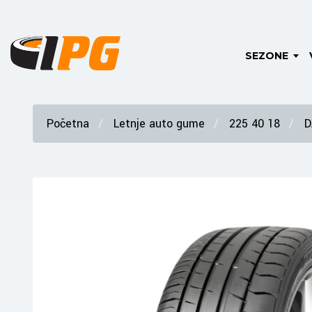
SEZONE
Početna
Letnje auto gume
225 40 18
D