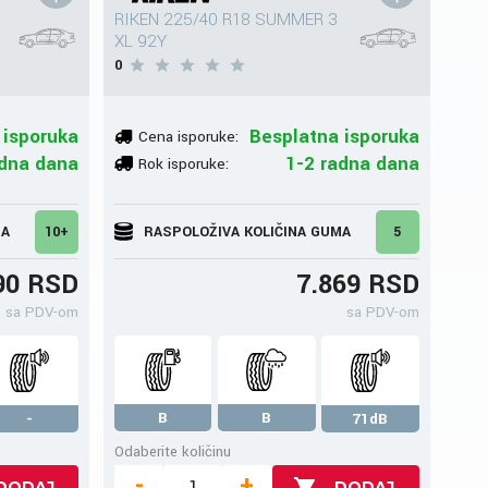
RIKEN 225/40 R18 SUMMER 3
XL 92Y
0
 isporuka
Besplatna isporuka
Cena isporuke:
adna dana
1-2 radna dana
Rok isporuke:
MA
10+
RASPOLOŽIVA KOLIČINA GUMA
5
90 RSD
7.869 RSD
sa PDV-om
sa PDV-om
B
B
-
71dB
Odaberite količinu
-
+