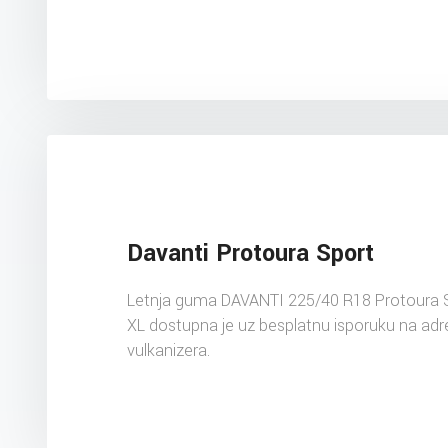
Davanti Protoura Sport
Letnja guma DAVANTI 225/40 R18 Protoura 
XL dostupna je uz besplatnu isporuku na ad
vulkanizera.