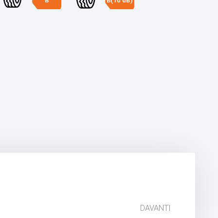
B
B(70 dB)
DAVANTI