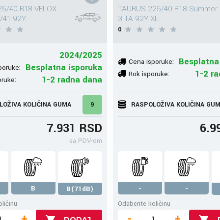
25/40 R18 VELOX
TAURUS 225/40 R18 Summer
741 92Y
3 TA 92Y XL
0
2024/2025
Besplatna
Cena isporuke:
Besplatna isporuka
poruke:
1-2 r
Rok isporuke:
1-2 radna dana
oruke:
LOŽIVA KOLIČINA GUMA
9
RASPOLOŽIVA KOLIČINA GU
7.931 RSD
6.9
sa PDV-om
B
-
-
B(71dB)
ličinu
Odaberite količinu
+
-
+