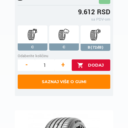
9.612 RSD
sa PDV-om
C
C
B(72dB)
Odaberite količinu
-
+
SAZNAJ VIŠE O GUMI