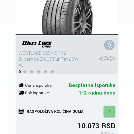
WESTLAKE 225/45 R19
ZuperAce Z-007 RunFlat 96W
XL
0
Besplatna isporuka
Cena isporuke:
1-2 radna dana
Rok isporuke:
RASPOLOŽIVA KOLIČINA GUMA
4
10.073 RSD
sa PDV-om