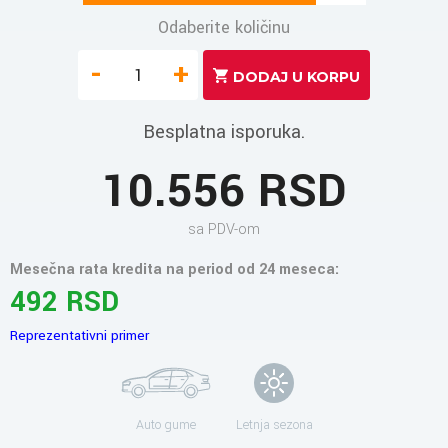
Odaberite količinu
-
+
Besplatna isporuka.
10.556 RSD
sa PDV-om
Mesečna rata kredita na period od 24 meseca:
492 RSD
Reprezentativni primer
Auto gume
Letnja sezona