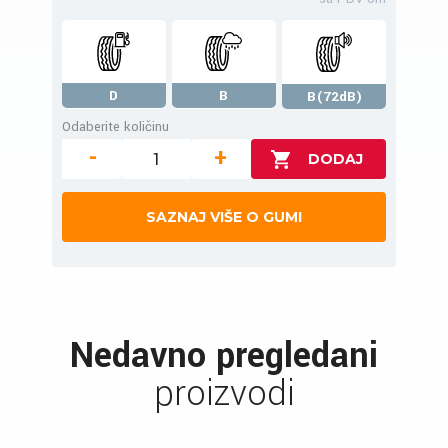
D
B
B(72dB)
Odaberite količinu
-
+
SAZNAJ VIŠE O GUMI
Nedavno pregledani
proizvodi