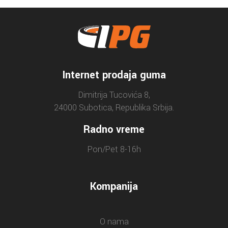
Internet prodaja guma
Dimitrija Tucovića 8,
24000 Subotica, Republika Srbija.
Radno vreme
Pon/Pet 8-16h
Kompanija
O nama