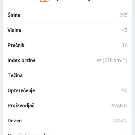
Širina
225
Visina
45
Prečnik
19
Index brzine
W (270 km/h)
Težina
Opterećenje
96
Proizvodjač
DAVANTI
Dezen
DX640