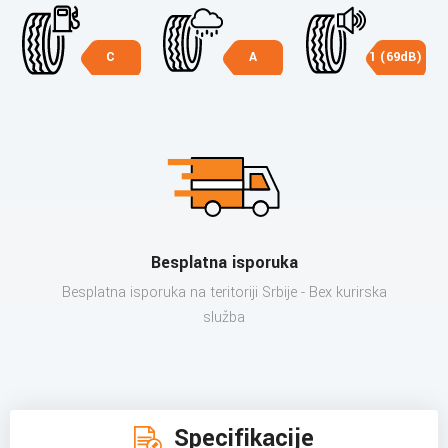
C
A
1 (69dB)
Besplatna isporuka
Besplatna isporuka na teritoriji Srbije - Bex kurirska
služba
Specifikacije