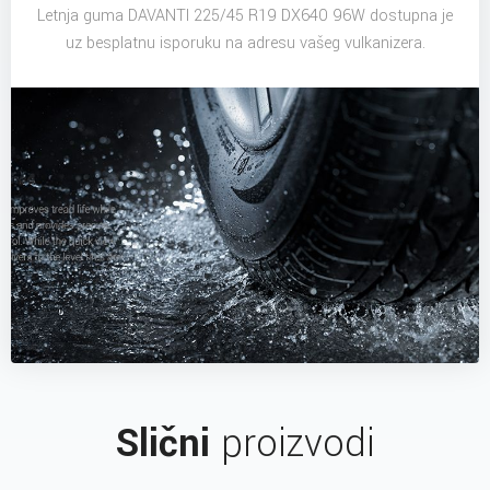
Letnja guma DAVANTI 225/45 R19 DX640 96W dostupna je
uz besplatnu isporuku na adresu vašeg vulkanizera.
Slični
proizvodi