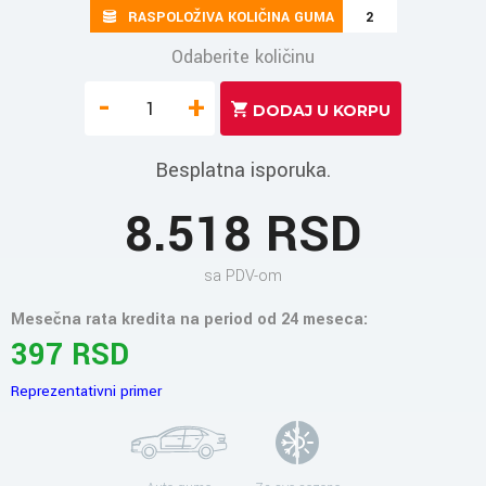
RASPOLOŽIVA KOLIČINA GUMA
2
Odaberite količinu
-
+
Besplatna isporuka.
8.518 RSD
sa PDV-om
Mesečna rata kredita na period od 24 meseca:
397 RSD
Reprezentativni primer