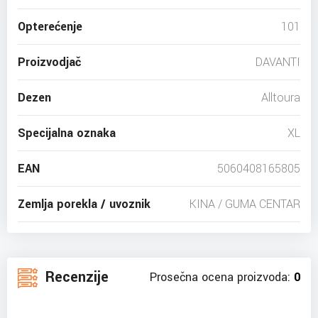
Opterećenje
101
Proizvodjač
DAVANTI
Dezen
Alltoura
Specijalna oznaka
XL
EAN
5060408165805
Zemlja porekla / uvoznik
KINA / GUMA CENTAR
Recenzije
Prosečna ocena proizvoda:
0