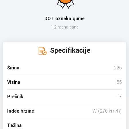
DOT oznaka gume
1-2 radna dana
Specifikacije
Širina
225
Visina
55
Prečnik
17
Index brzine
W (270 km/h)
Težina