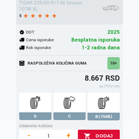
TIGAR 225/55 R17 All Season
101W XL
5
2025
DOT:
Besplatna isporuka
Cena isporuke:
1-2 radna dana
Rok isporuke:
RASPOLOŽIVA KOLIČINA GUMA
10+
8.667 RSD
sa PDV-om
D
C
B(70dB)
Odaberite količinu
-
+