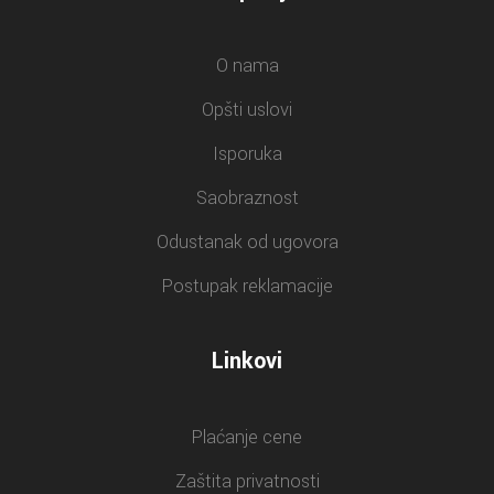
O nama
Opšti uslovi
Isporuka
Saobraznost
Odustanak od ugovora
Postupak reklamacije
Linkovi
Plaćanje cene
Zaštita privatnosti