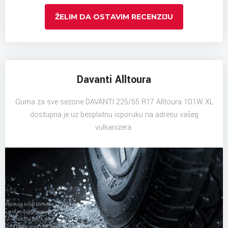
ŽELIM DA OSTAVIM RECENZIJU
Davanti Alltoura
Guma za sve sezone DAVANTI 225/55 R17 Alltoura 101W XL
dostupna je uz besplatnu isporuku na adresu vašeg
vulkanizera.