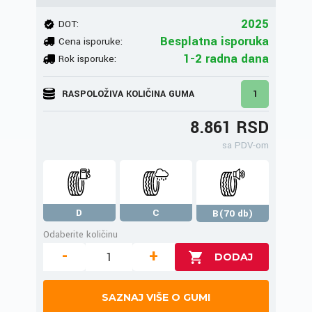
2025
DOT:
Besplatna isporuka
Cena isporuke:
1-2 radna dana
Rok isporuke:
RASPOLOŽIVA KOLIČINA GUMA
1
8.861 RSD
sa PDV-om
D
C
B(70 db)
Odaberite količinu
-
+
SAZNAJ VIŠE O GUMI