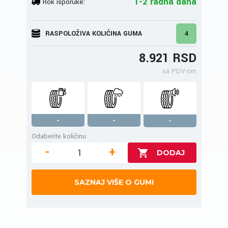
1-2 radna dana
Rok isporuke:
RASPOLOŽIVA KOLIČINA GUMA
4
8.921 RSD
sa PDV-om
-
-
-
Odaberite količinu
-
+
SAZNAJ VIŠE O GUMI