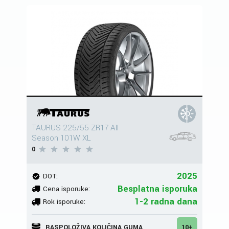
TAURUS 225/55 ZR17 All
Season 101W XL
0
2025
DOT:
Besplatna isporuka
Cena isporuke:
1-2 radna dana
Rok isporuke:
RASPOLOŽIVA KOLIČINA GUMA
10+