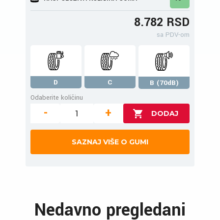
8.782 RSD
sa PDV-om
D
C
B (70dB)
Odaberite količinu
-
+
SAZNAJ VIŠE O GUMI
Nedavno pregledani