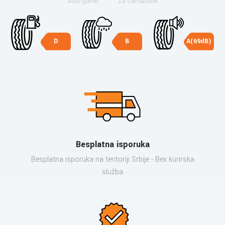
Auto gume
Za sve sezone
D
B
A(69dB)
Besplatna isporuka
Besplatna isporuka na teritoriji Srbije - Bex kurirska
služba