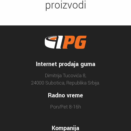
proizvodi
Internet prodaja guma
Dimitrija Tucovića 8,
24000 Subotica, Republika Srbija.
Radno vreme
Pon/Pet 8-16h
Kompanija