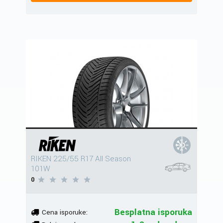
RIKEN 225/55 R17 All Season
101W
0
Besplatna isporuka
Cena isporuke: