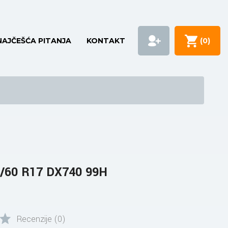
NAJČEŠĆA PITANJA
KONTAKT
(
0
)
/60 R17 DX740 99H
Recenzije (0)