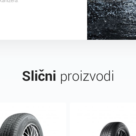
kanizera.
Slični
proizvodi