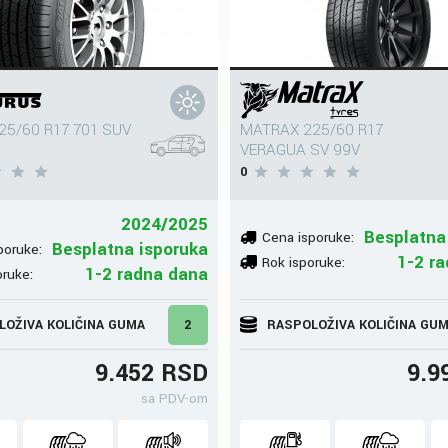
25/60 R17 701 SUV
MATRAX 225/60 R17
VERAGUA SV 99V
0
2024/2025
Besplatna
Cena isporuke:
Besplatna isporuka
poruke:
1-2 r
Rok isporuke:
1-2 radna dana
oruke:
LOŽIVA KOLIČINA GUMA
2
RASPOLOŽIVA KOLIČINA GU
9.452 RSD
9.9
sa PDV-om