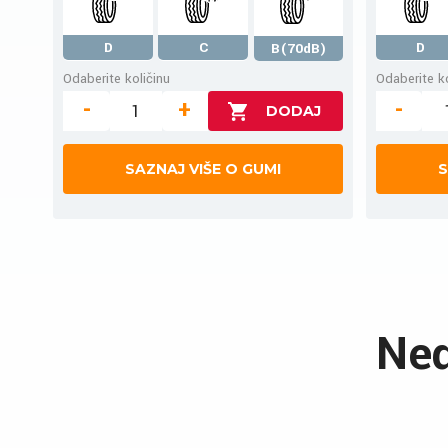
D
C
D
B(70dB)
Odaberite količinu
Odaberite ko
-
+
-
SAZNAJ VIŠE O GUMI
S
Ned