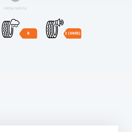
Letnja sezona
B
2 (69dB)