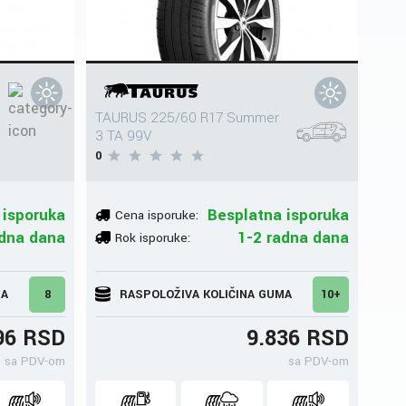
TAURUS 225/60 R17 Summer
3 TA 99V
0
 isporuka
Besplatna isporuka
Cena isporuke:
adna dana
1-2 radna dana
Rok isporuke:
MA
8
RASPOLOŽIVA KOLIČINA GUMA
10+
96 RSD
9.836 RSD
sa PDV-om
sa PDV-om