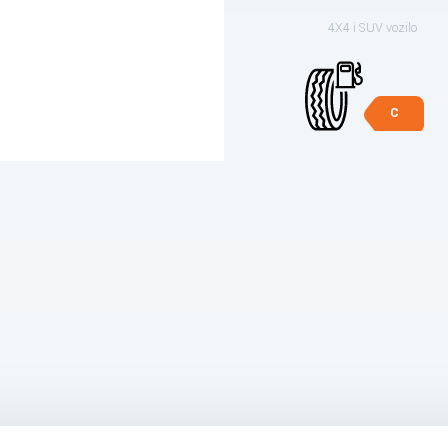
4X4 i SUV vozilo
C