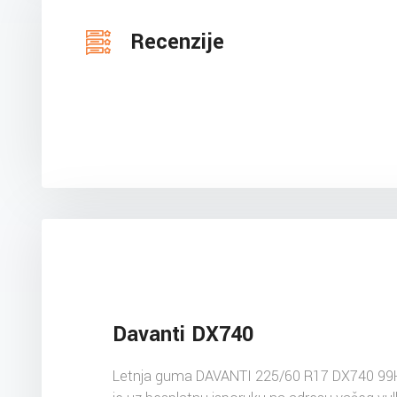
Recenzije
Davanti DX740
Letnja guma DAVANTI 225/60 R17 DX740 99