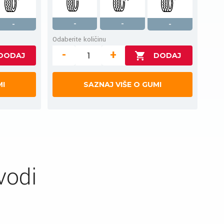
-
-
-
-
Odaberite količinu
-
+
MI
SAZNAJ VIŠE O GUMI
vodi