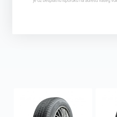
je uz besplatnu isporuku na adresu vašeg vul