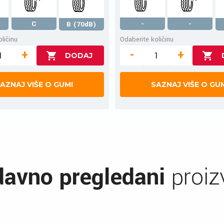
C
-
-
B (70dB)
ličinu
Odaberite količinu
+
-
+
AZNAJ VIŠE O GUMI
SAZNAJ VIŠE O GU
avno pregledani
proiz