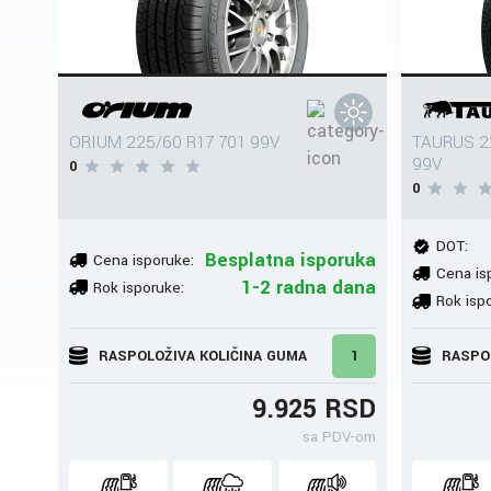
ORIUM 225/60 R17 701 99V
TAURUS 2
99V
0
0
DOT:
Besplatna isporuka
Cena isporuke:
Cena is
1-2 radna dana
Rok isporuke:
Rok isp
RASPOLOŽIVA KOLIČINA GUMA
1
RASPO
9.925 RSD
sa PDV-om