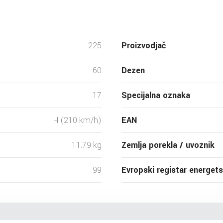
225
Proizvodjač
60
Dezen
17
Specijalna oznaka
H (210 km/h)
EAN
11.79 kg
Zemlja porekla / uvoznik
99
Evropski registar energet