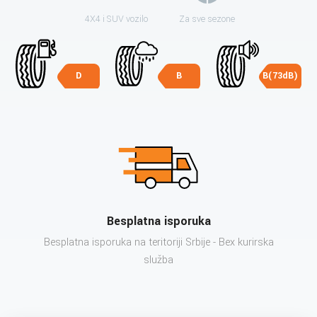
4X4 i SUV vozilo
Za sve sezone
D
B
B(73dB)
Besplatna isporuka
Besplatna isporuka na teritoriji Srbije - Bex kurirska
služba