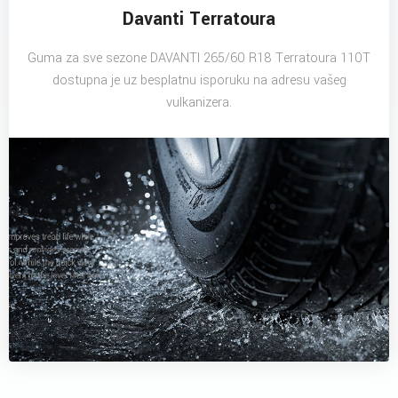
Davanti Terratoura
Guma za sve sezone DAVANTI 265/60 R18 Terratoura 110T
dostupna je uz besplatnu isporuku na adresu vašeg
vulkanizera.