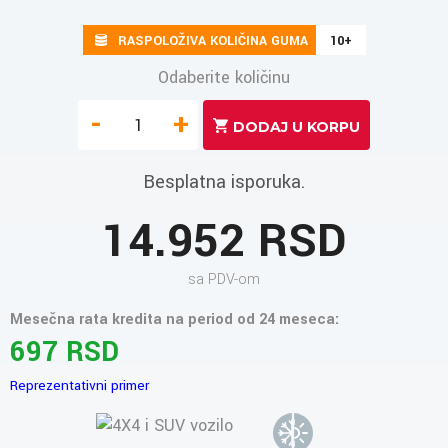
RASPOLOŽIVA KOLIČINA GUMA
10+
Odaberite količinu
-
+
Besplatna isporuka.
14.952 RSD
sa PDV-om
Mesečna rata kredita na period od 24 meseca:
697 RSD
Reprezentativni primer