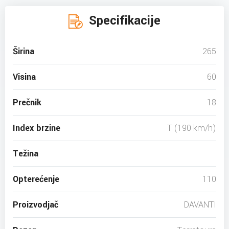
Specifikacije
Širina
265
Visina
60
Prečnik
18
Index brzine
T (190 km/h)
Težina
Opterećenje
110
Proizvodjač
DAVANTI