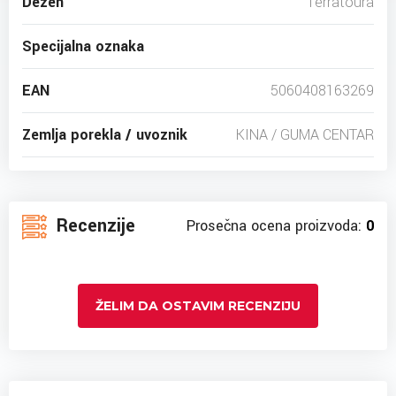
Dezen
Terratoura
Specijalna oznaka
EAN
5060408163269
Zemlja porekla / uvoznik
KINA / GUMA CENTAR
Recenzije
Prosečna ocena proizvoda:
0
ŽELIM DA OSTAVIM RECENZIJU