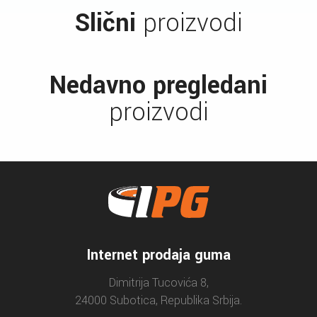
Slični
proizvodi
Nedavno pregledani
proizvodi
Internet prodaja guma
Dimitrija Tucovića 8,
24000 Subotica, Republika Srbija.