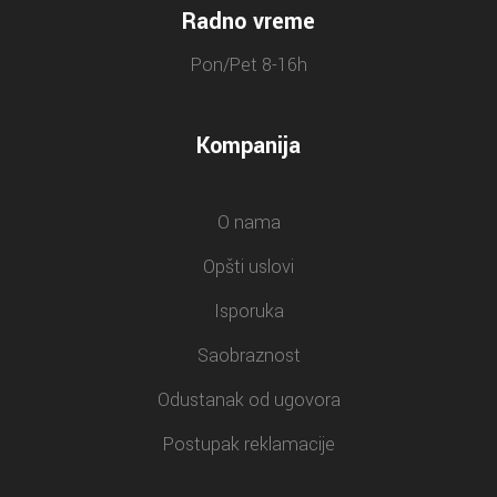
Radno vreme
Pon/Pet 8-16h
Kompanija
O nama
Opšti uslovi
Isporuka
Saobraznost
Odustanak od ugovora
Postupak reklamacije