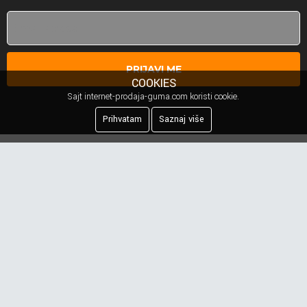
PRIJAVI ME
COOKIES
Sajt internet-prodaja-guma.com koristi cookie.
Prihvatam
Saznaj više