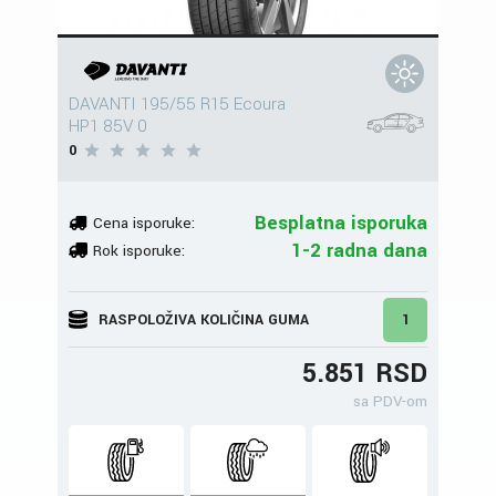
DAVANTI 195/55 R15 Ecoura
HP1 85V 0
0
Besplatna isporuka
Cena isporuke:
1-2 radna dana
Rok isporuke:
RASPOLOŽIVA KOLIČINA GUMA
1
5.851 RSD
sa PDV-om