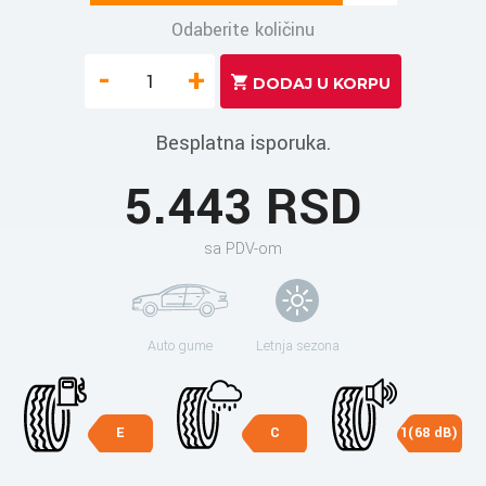
Odaberite količinu
-
+
Besplatna isporuka.
5.443 RSD
sa PDV-om
Auto gume
Letnja sezona
E
C
1(68 dB)