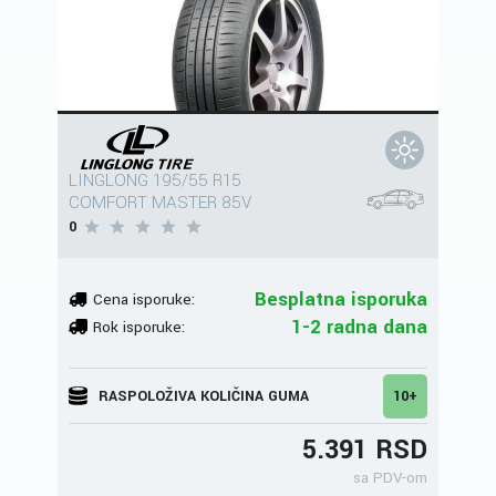
LINGLONG 195/55 R15
COMFORT MASTER 85V
0
Besplatna isporuka
Cena isporuke:
1-2 radna dana
Rok isporuke:
RASPOLOŽIVA KOLIČINA GUMA
10+
5.391 RSD
sa PDV-om