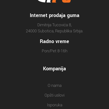
Internet prodaja guma
Dimitrija Tucovića 8,
24000 Subotica, Republika Srbija.
Radno vreme
Pon/Pet 8-16h
Kompanija
O nama
Opšti uslovi
Isporuka