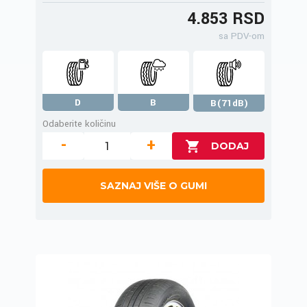
4.853 RSD
sa PDV-om
D
B
B(71dB)
Odaberite količinu
-
+
SAZNAJ VIŠE O GUMI