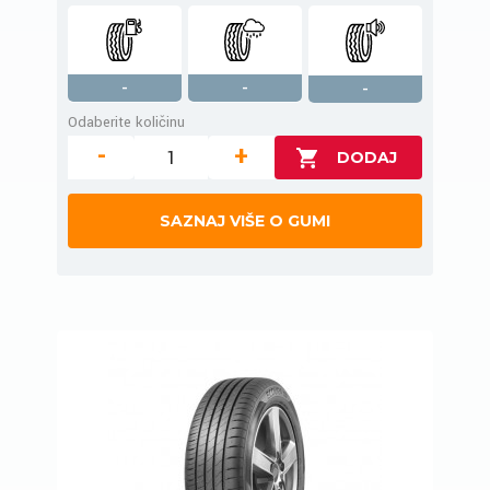
-
-
-
Odaberite količinu
-
+
SAZNAJ VIŠE O GUMI