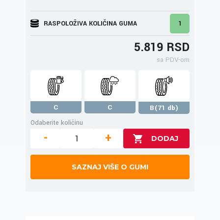
RASPOLOŽIVA KOLIČINA GUMA
1
5.819 RSD
sa PDV-om
C
C
B(71 db)
Odaberite količinu
-
+
SAZNAJ VIŠE O GUMI