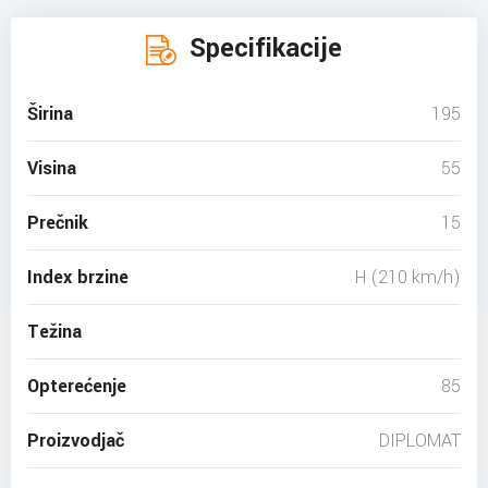
Specifikacije
Širina
195
Visina
55
Prečnik
15
Index brzine
H (210 km/h)
Težina
Opterećenje
85
Proizvodjač
DIPLOMAT