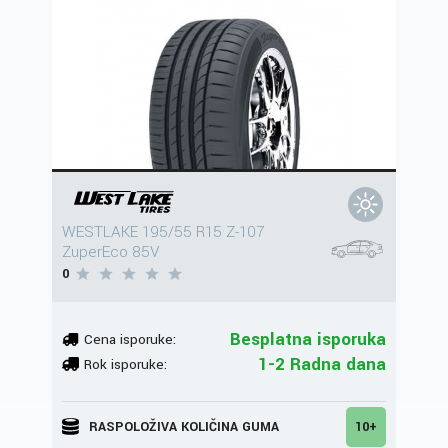
WESTLAKE 195/55 R15 Z-107
ZuperEco 85V
0
Besplatna isporuka
Cena isporuke:
1-2 Radna dana
Rok isporuke:
RASPOLOŽIVA KOLIČINA GUMA
10+