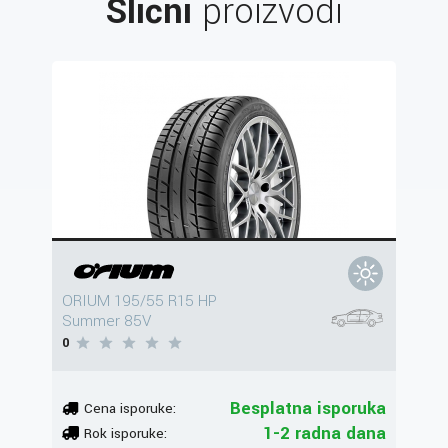
Slični
proizvodi
ORIUM 195/55 R15 HP
Summer 85V
0
Besplatna isporuka
Cena isporuke:
1-2 radna dana
Rok isporuke: