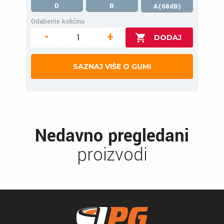
D
B
A(68dB)
Odaberite količinu
-
+
SAZNAJ VIŠE O GUMI
Nedavno pregledani
proizvodi