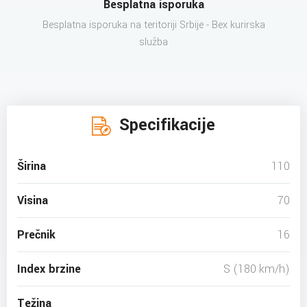
Besplatna isporuka
Besplatna isporuka na teritoriji Srbije - Bex kurirska
služba
Specifikacije
Širina
110
Visina
70
Prečnik
16
Index brzine
S (180 km/h)
Težina