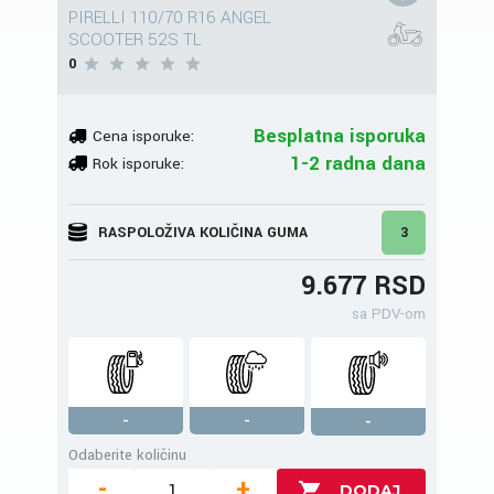
PIRELLI 110/70 R16 ANGEL
SCOOTER 52S TL
0
Besplatna isporuka
Cena isporuke:
1-2 radna dana
Rok isporuke:
RASPOLOŽIVA KOLIČINA GUMA
3
9.677 RSD
sa PDV-om
-
-
-
Odaberite količinu
-
+