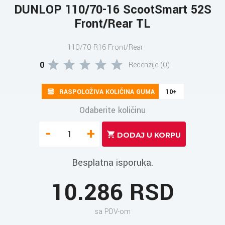
DUNLOP 110/70-16 ScootSmart 52S
Front/Rear TL
110/70 R16 Front/Rear
0
Recenzije (0)
RASPOLOŽIVA KOLIČINA GUMA
10+
Odaberite količinu
-
+
Besplatna isporuka.
10.286 RSD
sa PDV-om