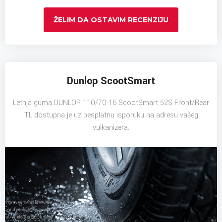
ŽELIM DA OSTAVIM RECENZIJU
Dunlop ScootSmart
Letnja guma DUNLOP 110/70-16 ScootSmart 52S Front/Rear
TL dostupna je uz besplatnu isporuku na adresu vašeg
vulkanizera.