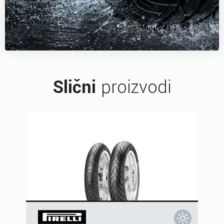
Slični
proizvodi