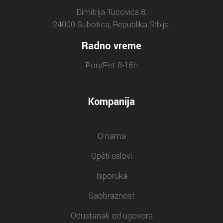
Dimitrija Tucovića 8,
24000 Subotica, Republika Srbija.
Radno vreme
Pon/Pet 8-16h
Kompanija
O nama
Opšti uslovi
Isporuka
Saobraznost
Odustanak od ugovora