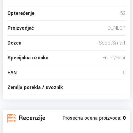
Opterećenje
52
Proizvodjač
DUNLOP
Dezen
ScootSmart
Specijalna oznaka
Front/Rear
EAN
0
Zemlja porekla / uvoznik
Recenzije
Prosečna ocena proizvoda:
0