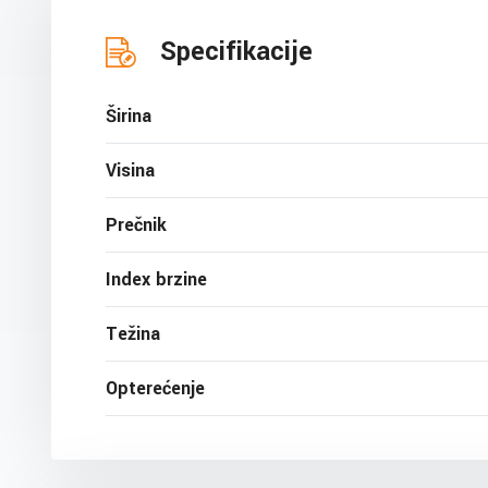
Specifikacije
Širina
Visina
Prečnik
Index brzine
Težina
Opterećenje