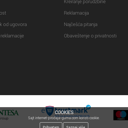
Kreiranje porudžbine
ost
Reklamacija
k od ugovora
Najčešća pitanja
reklamacije
Obaveštenje o privatnosti
COOKIES
Sajt internet-prodaja-guma.com koristi cookie.
Prihvatam
Saznaj više