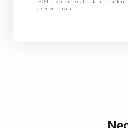
FRONT dostupna je uz besplatnu isporuku n
vašeg vulkanizera.
Ned