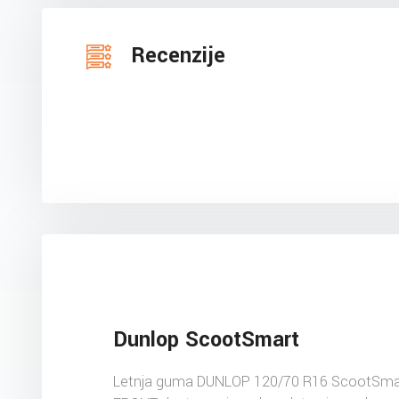
Recenzije
Dunlop ScootSmart
Letnja guma DUNLOP 120/70 R16 ScootSma