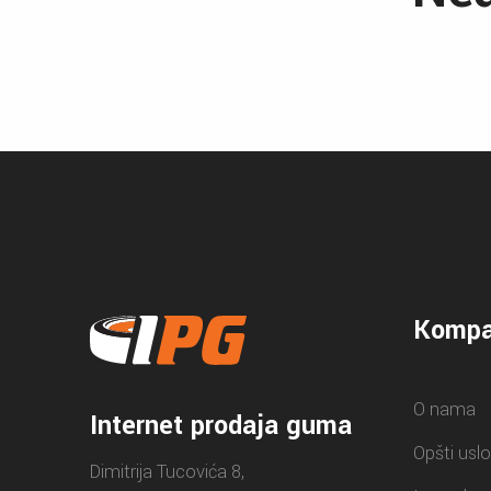
Kompa
O nama
Internet prodaja guma
Opšti uslo
Dimitrija Tucovića 8,