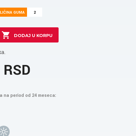
LIČINA GUMA
2
ka.
4 RSD
a na period od 24 meseca: