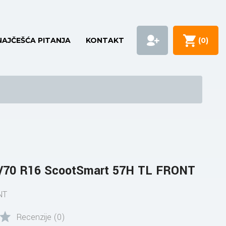
NAJČEŠĆA PITANJA
KONTAKT
(
0
)
70 R16 ScootSmart 57H TL FRONT
NT
Recenzije (0)