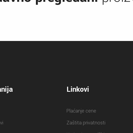
nija
Linkovi
Plaćanje cene
vi
Zaštita privatnosti