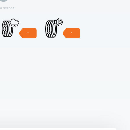
ja sezona
-
-