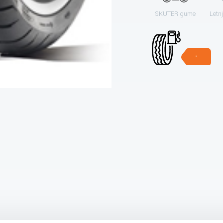
SKUTER gume
Letn
-