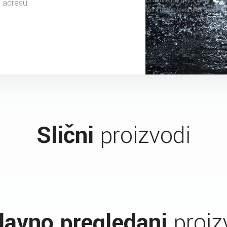
a adresu
Slični
proizvodi
avno pregledani
proiz