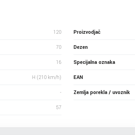
120
Proizvodjač
70
Dezen
16
Specijalna oznaka
H (210 km/h)
EAN
-
Zemlja porekla / uvoznik
57