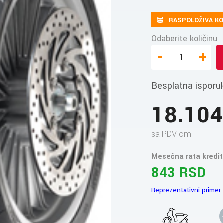
RASPOLOŽIVA KO
Odaberite količinu
-
+
Besplatna isporu
18.10
sa PDV-om
Mesečna rata kredit
843 RSD
Reprezentativni primer