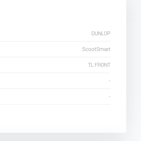
DUNLOP
ScootSmart
TL FRONT
-
-