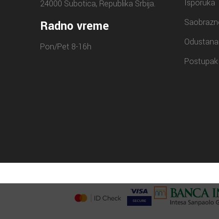
Isporuka
24000 Subotica, Republika Srbija.
Saobrazn
Radno vreme
Odustana
Pon/Pet 8-16h
Postupak 