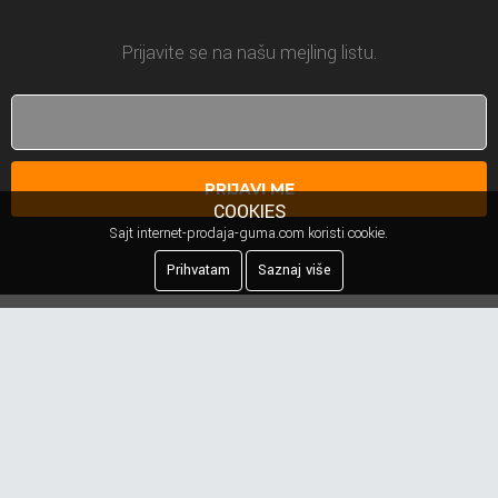
Prijavite se na našu mejling listu.
PRIJAVI ME
COOKIES
Sajt internet-prodaja-guma.com koristi cookie.
Prihvatam
Saznaj više