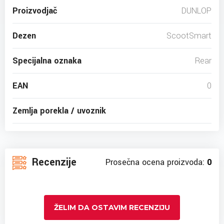
Proizvodjač
DUNLOP
Dezen
ScootSmart
Specijalna oznaka
Rear
EAN
0
Zemlja porekla / uvoznik
Recenzije
Prosečna ocena proizvoda:
0
ŽELIM DA OSTAVIM RECENZIJU