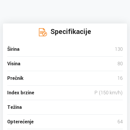
Specifikacije
Širina
130
Visina
80
Prečnik
16
Index brzine
P (150 km/h)
Težina
Opterećenje
64