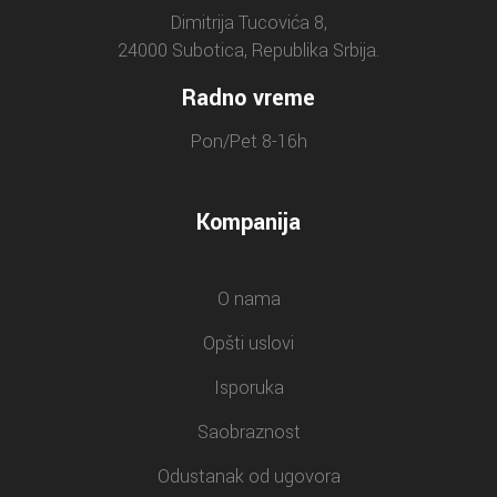
Dimitrija Tucovića 8,
24000 Subotica, Republika Srbija.
Radno vreme
Pon/Pet 8-16h
Kompanija
O nama
Opšti uslovi
Isporuka
Saobraznost
Odustanak od ugovora