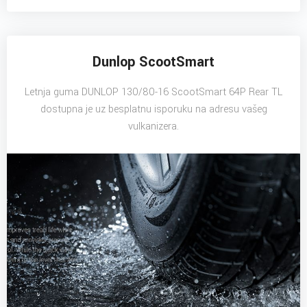
Dunlop ScootSmart
Letnja guma DUNLOP 130/80-16 ScootSmart 64P Rear TL
dostupna je uz besplatnu isporuku na adresu vašeg
vulkanizera.