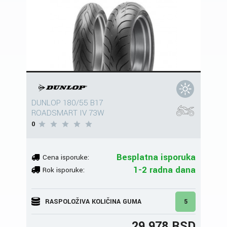
DUNLOP 180/55 B17
ROADSMART IV 73W
0
Besplatna isporuka
Cena isporuke:
1-2 radna dana
Rok isporuke:
RASPOLOŽIVA KOLIČINA GUMA
5
29.978 RSD