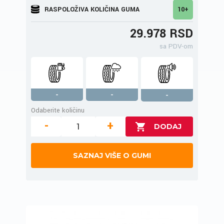
RASPOLOŽIVA KOLIČINA GUMA
10+
29.978 RSD
sa PDV-om
-
-
-
Odaberite količinu
-
+
SAZNAJ VIŠE O GUMI