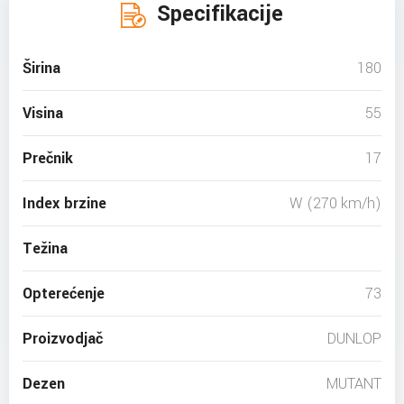
Specifikacije
Širina
180
Visina
55
Prečnik
17
Index brzine
W (270 km/h)
Težina
Opterećenje
73
Proizvodjač
DUNLOP
Dezen
MUTANT