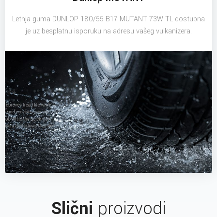
Letnja guma DUNLOP 180/55 B17 MUTANT 73W TL dostupna
je uz besplatnu isporuku na adresu vašeg vulkanizera.
Slični
proizvodi