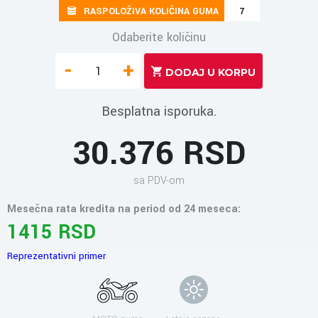
RASPOLOŽIVA KOLIČINA GUMA
7
Odaberite količinu
-
+
Besplatna isporuka.
30.376 RSD
sa PDV-om
Mesečna rata kredita na period od 24 meseca:
1415 RSD
Reprezentativni primer