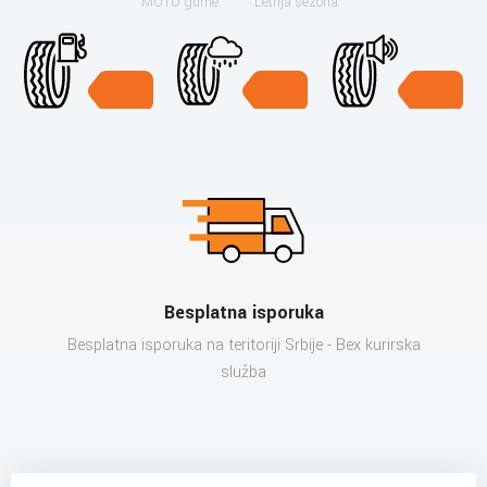
MOTO gume
Letnja sezona
Besplatna isporuka
Besplatna isporuka na teritoriji Srbije - Bex kurirska
služba