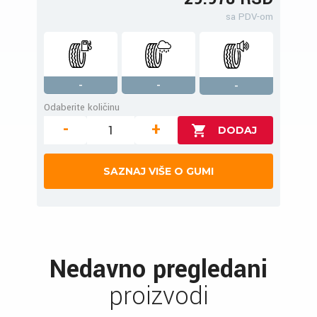
sa PDV-om
-
-
-
Odaberite količinu
-
+
SAZNAJ VIŠE O GUMI
Nedavno pregledani
proizvodi