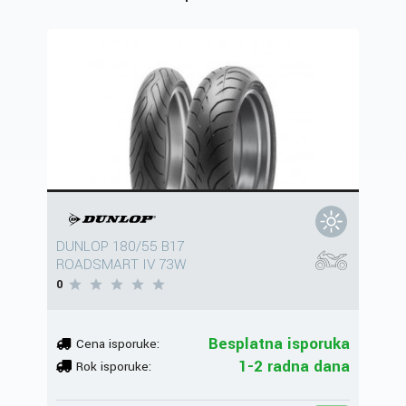
DUNLOP 180/55 B17
ROADSMART IV 73W
0
Besplatna isporuka
Cena isporuke:
1-2 radna dana
Rok isporuke: