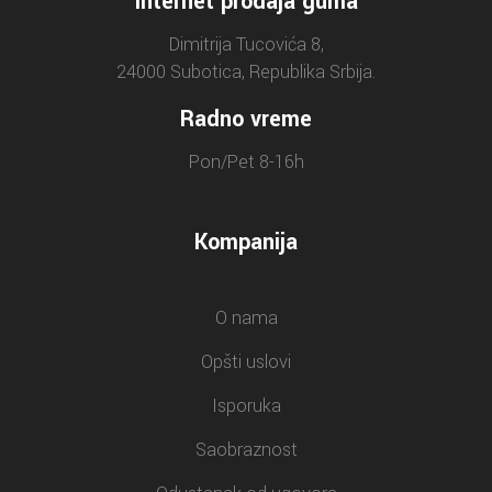
Internet prodaja guma
Dimitrija Tucovića 8,
24000 Subotica, Republika Srbija.
Radno vreme
Pon/Pet 8-16h
Kompanija
O nama
Opšti uslovi
Isporuka
Saobraznost