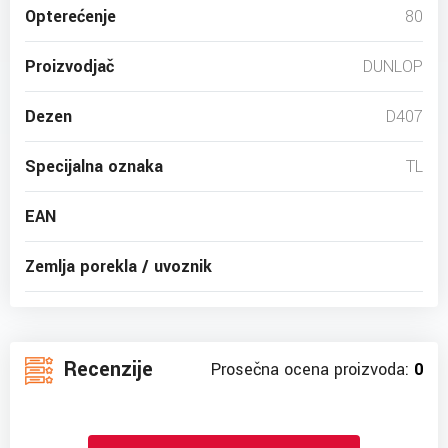
Opterećenje
80
Proizvodjač
DUNLOP
Dezen
D407
Specijalna oznaka
TL
EAN
Zemlja porekla / uvoznik
Recenzije
Prosečna ocena proizvoda:
0