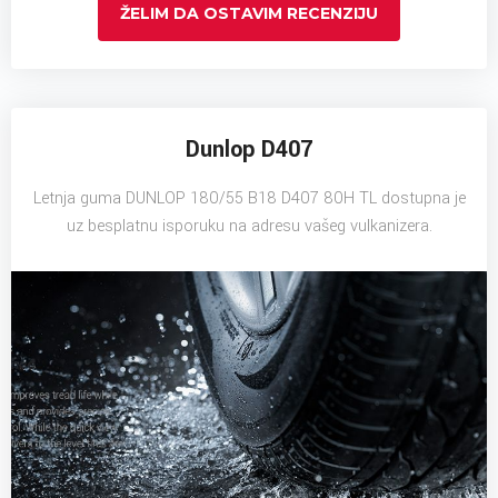
ŽELIM DA OSTAVIM RECENZIJU
Dunlop D407
Letnja guma DUNLOP 180/55 B18 D407 80H TL dostupna je
uz besplatnu isporuku na adresu vašeg vulkanizera.