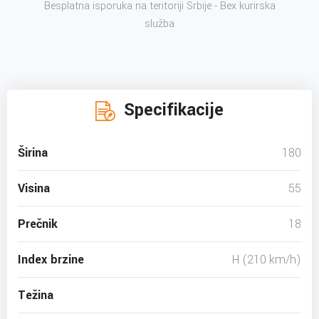
Besplatna isporuka na teritoriji Srbije - Bex kurirska
služba
Specifikacije
Širina
180
Visina
55
Prečnik
18
Index brzine
H (210 km/h)
Težina