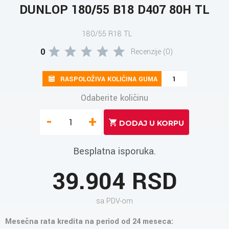
DUNLOP 180/55 B18 D407 80H TL
180/55 R18 TL
0
Recenzije (0)
RASPOLOŽIVA KOLIČINA GUMA
1
Odaberite količinu
-
+
Besplatna isporuka.
39.904 RSD
sa PDV-om
Mesečna rata kredita na period od 24 meseca: