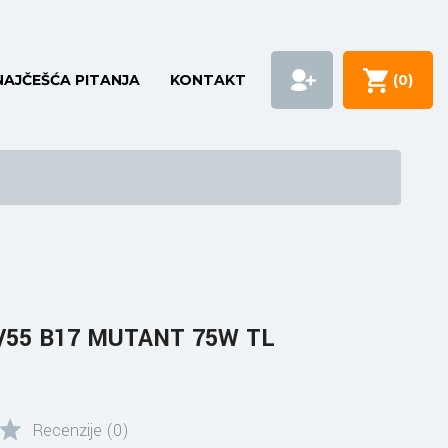
NAJČEŠĆA PITANJA
KONTAKT
(
0
)
/55 B17 MUTANT 75W TL
Recenzije (0)