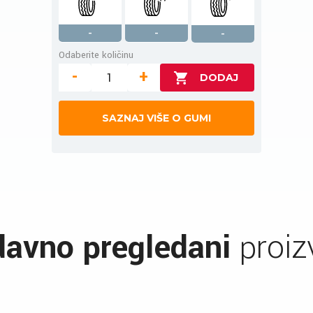
-
-
-
Odaberite količinu
-
+
SAZNAJ VIŠE O GUMI
avno pregledani
proiz