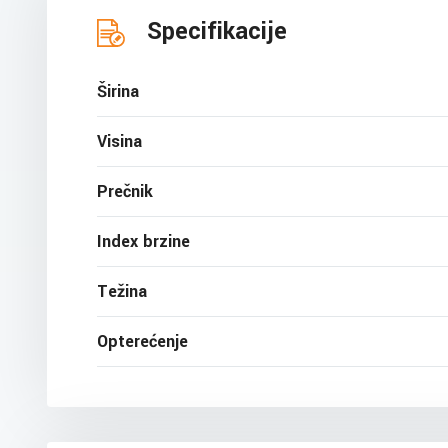
Specifikacije
Širina
Visina
Prečnik
Index brzine
Težina
Opterećenje