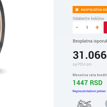
RASPOLOŽIVA KO
Odaberite količinu
-
+
Besplatna isporu
31.06
sa PDV-om
Mesečna rata kredit
1447 RSD
Reprezentativni primer