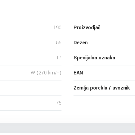
190
Proizvodjač
55
Dezen
17
Specijalna oznaka
W (270 km/h)
EAN
Zemlja porekla / uvoznik
75