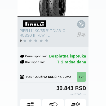
PIRELLI 190/55 R17 DIABLO
ROSSO III 75W TL
0
Besplatna isporuka
Cena isporuke:
1-2 radna dana
Rok isporuke:
RASPOLOŽIVA KOLIČINA GUMA
10+
30.843 RSD
sa PDV-om