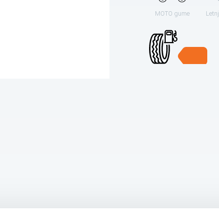
MOTO gume
Letn