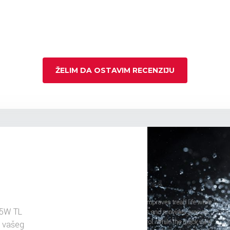
ŽELIM DA OSTAVIM RECENZIJU
75W TL
u vašeg