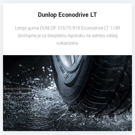
Dunlop Econodrive LT
Letnja guma DUNLOP 215/75 R16 Econodrive LT 113R
dostupna je uz besplatnu isporuku na adresu vašeg
vulkanizera.