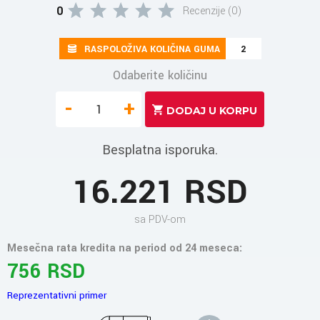
0
Recenzije (0)
RASPOLOŽIVA KOLIČINA GUMA
2
Odaberite količinu
-
+
Besplatna isporuka.
16.221 RSD
sa PDV-om
Mesečna rata kredita na period od 24 meseca:
756 RSD
Reprezentativni primer