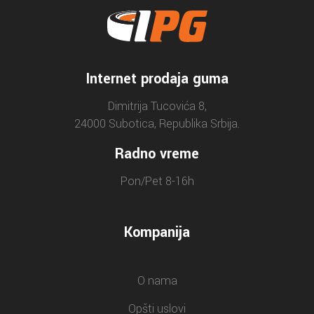
Internet prodaja guma
Dimitrija Tucovića 8,
24000 Subotica, Republika Srbija.
Radno vreme
Pon/Pet 8-16h
Kompanija
O nama
Opšti uslovi