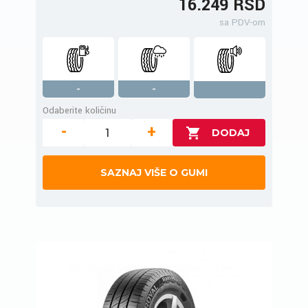
16.249 RSD
sa PDV-om
-
-
Odaberite količinu
-
+
SAZNAJ VIŠE O GUMI