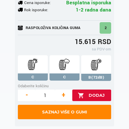
Besplatna isporuka
Cena isporuke:
1-2 radna dana
Rok isporuke:
RASPOLOŽIVA KOLIČINA GUMA
2
15.615 RSD
sa PDV-om
C
C
B(72dB)
Odaberite količinu
-
+
SAZNAJ VIŠE O GUMI