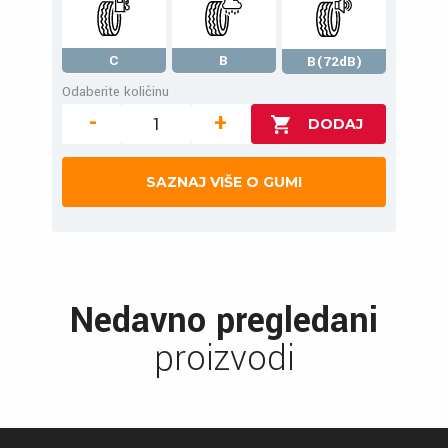
C
B
B(72dB)
Odaberite količinu
-
+
SAZNAJ VIŠE O GUMI
Nedavno pregledani
proizvodi