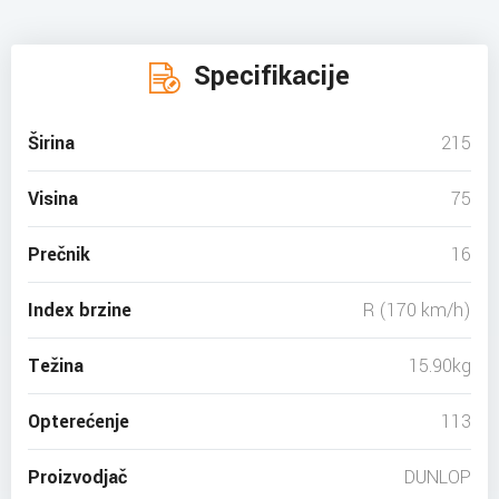
Specifikacije
Širina
215
Visina
75
Prečnik
16
Index brzine
R (170 km/h)
Težina
15.90kg
Opterećenje
113
Proizvodjač
DUNLOP