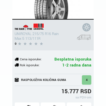
UNIROYAL 215/75 R16 Rain
Max 5 113/111R
0
Besplatna isporuka
Cena isporuke:
1-2 radna dana
Rok isporuke:
RASPOLOŽIVA KOLIČINA GUMA
4
15.777 RSD
sa PDV-om