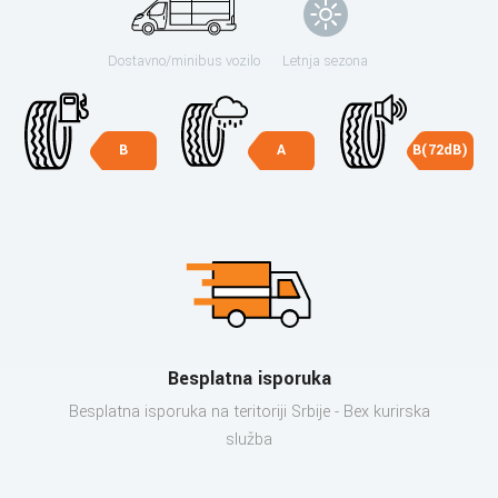
Dostavno/minibus vozilo
Letnja sezona
B
A
B(72dB)
Besplatna isporuka
Besplatna isporuka na teritoriji Srbije - Bex kurirska
služba