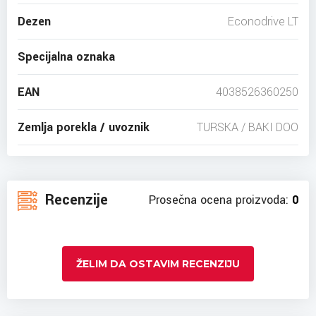
Dezen
Econodrive LT
Specijalna oznaka
EAN
4038526360250
Zemlja porekla / uvoznik
TURSKA / BAKI DOO
Recenzije
Prosečna ocena proizvoda:
0
ŽELIM DA OSTAVIM RECENZIJU