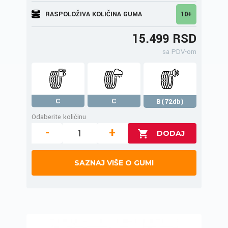
RASPOLOŽIVA KOLIČINA GUMA
10+
15.499 RSD
sa PDV-om
C
C
B(72db)
Odaberite količinu
-
+
SAZNAJ VIŠE O GUMI