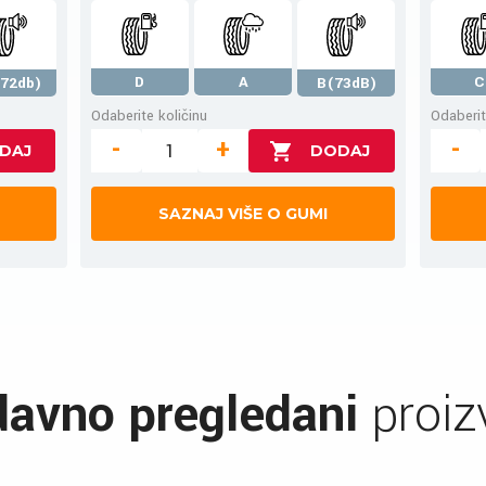
D
A
C
72db)
B(73dB)
Odaberite količinu
Odaberit
-
+
-
SAZNAJ VIŠE O GUMI
avno pregledani
proiz