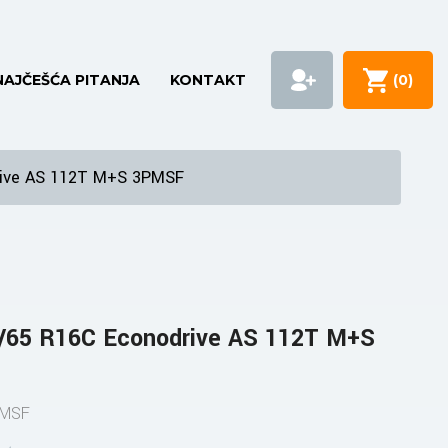
NAJČEŠĆA PITANJA
KONTAKT
(
0
)
rive AS 112T M+S 3PMSF
65 R16C Econodrive AS 112T M+S
PMSF