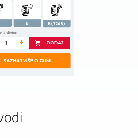
B
B(72dB)
e količinu
+
SAZNAJ VIŠE O GUMI
vodi