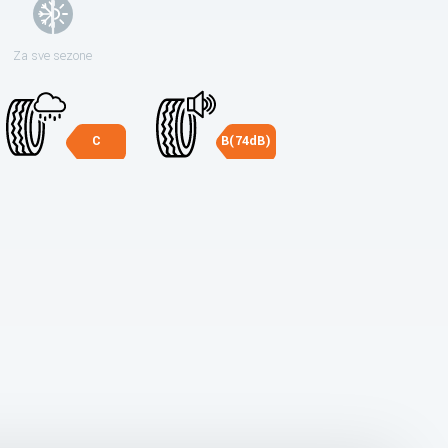
Za sve sezone
C
B(74dB)