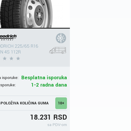
DRICH 225/65 R16
N 4S 112R
Besplatna isporuka
 isporuke:
1-2 radna dana
isporuke:
POLOŽIVA KOLIČINA GUMA
10+
18.231 RSD
sa PDV-om