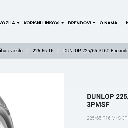
VOZILA
KORISNI LINKOVI
BRENDOVI
O NAMA
bus vozilo
225 65 16
DUNLOP 225/65 R16C Econod
DUNLOP 225/
3PMSF
225/65 R16 M+S 3