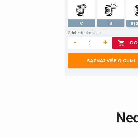
C
B
B(0
Odaberite količinu
-
+
SAZNAJ VIŠE O GUMI
Ned