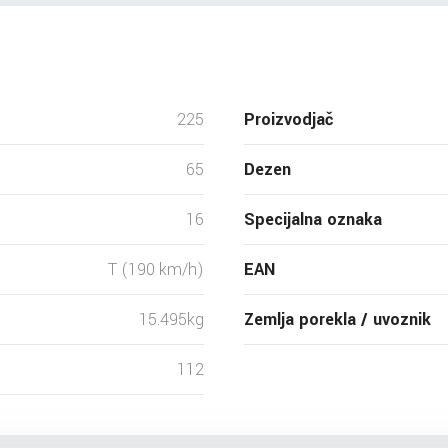
225
Proizvodjač
65
Dezen
16
Specijalna oznaka
T (190 km/h)
EAN
15.495kg
Zemlja porekla / uvoznik
112