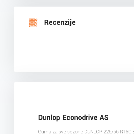
Recenzije
Dunlop Econodrive AS
Guma za sve sezone DUNLOP 225/65 R16C 