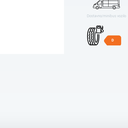
Dostavno/minibus vozilo
D