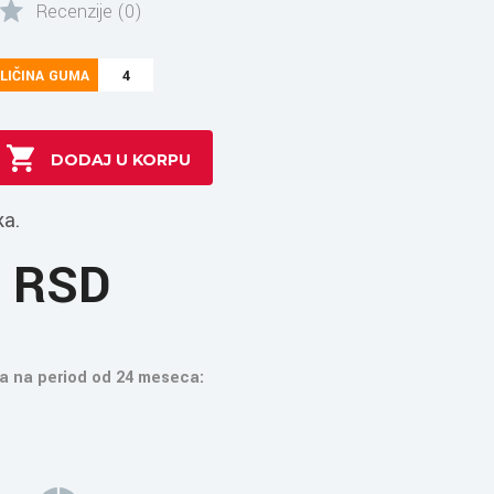
Recenzije (0)
LIČINA GUMA
4
ka.
8 RSD
a na period od 24 meseca: