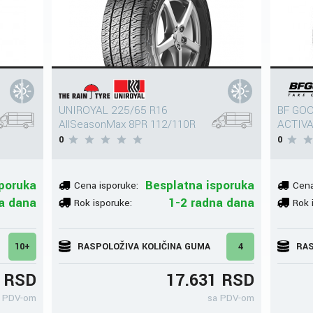
UNIROYAL 225/65 R16
BF GOO
AllSeasonMax 8PR 112/110R
ACTIVA
0
0
poruka
Besplatna isporuka
Cena isporuke:
Cena
a dana
1-2 radna dana
Rok isporuke:
Rok 
10+
RASPOLOŽIVA KOLIČINA GUMA
4
RAS
6 RSD
17.631 RSD
 PDV-om
sa PDV-om