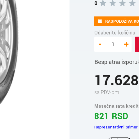
0
RASPOLOŽIVA KO
Odaberite količinu
-
+
Besplatna isporu
17.62
sa PDV-om
Mesečna rata kredit
821 RSD
Reprezentativni primer