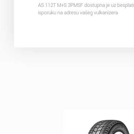
AS 112T M+S 3PMSF dostupna je uz besplat
isporuku na adresu vašeg vulkanizera.