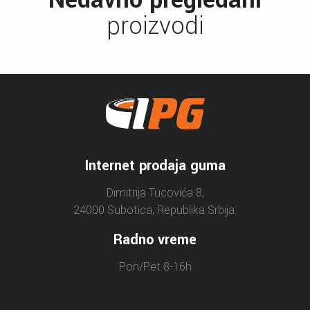
Nedavno pregledani
proizvodi
Internet prodaja guma
Dimitrija Tucovića 8,
24000 Subotica, Republika Srbija.
Radno vreme
Pon/Pet 8-16h