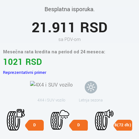
Besplatna isporuka.
21.911 RSD
sa PDV-om
Mesečna rata kredita na period od 24 meseca:
1021 RSD
Reprezentativni primer
4X4 i SUV vozilo
Letnja sezona
D
D
B(72 db)