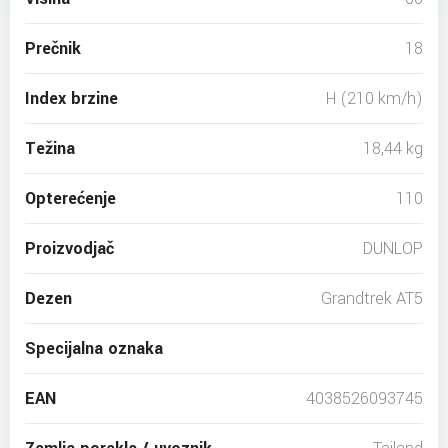
Prečnik
18
Index brzine
H (210 km/h)
Težina
18,44 kg
Opterećenje
110
Proizvodjač
DUNLOP
Dezen
Grandtrek AT5
Specijalna oznaka
EAN
4038526093745