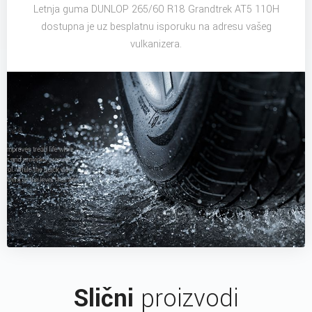
Letnja guma DUNLOP 265/60 R18 Grandtrek AT5 110H
dostupna je uz besplatnu isporuku na adresu vašeg
vulkanizera.
Slični
proizvodi