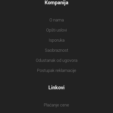
Kompanija
O nama
Opšti uslovi
Isporuka
Saobraznost
Odustanak od ugovora
Postupak reklamacije
Linkovi
Plaćanje cene