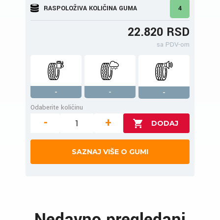
RASPOLOŽIVA KOLIČINA GUMA
4
22.820 RSD
sa PDV-om
-
-
-
Odaberite količinu
-
+
SAZNAJ VIŠE O GUMI