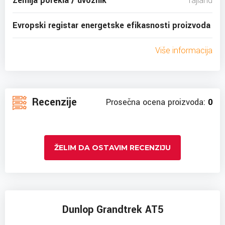
Zemlja porekla / uvoznik
Tajland
Evropski registar energetske efikasnosti proizvoda
Više informacija
Recenzije
Prosečna ocena proizvoda:
0
ŽELIM DA OSTAVIM RECENZIJU
Dunlop Grandtrek AT5