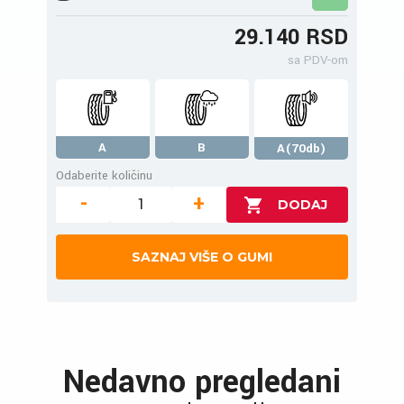
29.140 RSD
sa PDV-om
A
B
A(70db)
Odaberite količinu
-
+
SAZNAJ VIŠE O GUMI
Nedavno pregledani