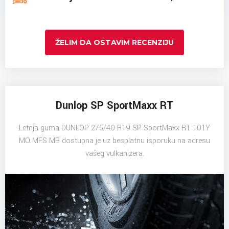
ŽELIM DA OSTAVIM RECENZIJU
Dunlop SP SportMaxx RT
Letnja guma DUNLOP 275/40 R19 SP SportMaxx RT 101Y
MO MFS MB dostupna je uz besplatnu isporuku na adresu
vašeg vulkanizera.