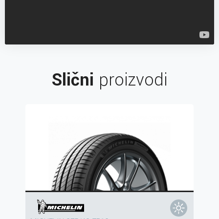
Slični
proizvodi