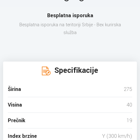
Besplatna isporuka
Besplatna isporuka na teritoriji Srbije - Bex kurirska
služba
Specifikacije
Širina
275
Visina
40
Prečnik
19
Index brzine
Y (300 km/h)