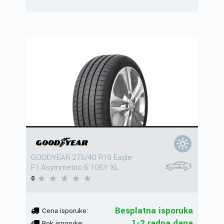
GOODYEAR 275/40 R19 Eagle
F1 Asymmetric 6 105Y XL
0
Besplatna isporuka
Cena isporuke:
1-2 radna dana
Rok isporuke: