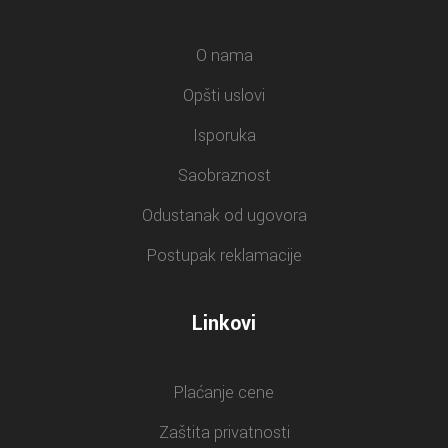
O nama
Opšti uslovi
Isporuka
Saobraznost
Odustanak od ugovora
Postupak reklamacije
Linkovi
Plaćanje cene
Zaštita privatnosti