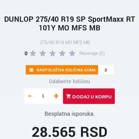
DUNLOP 275/40 R19 SP SportMaxx RT
101Y MO MFS MB
275/40 R19 MO MFS MB
0
Recenzije (0)
RASPOLOŽIVA KOLIČINA GUMA
2
Odaberite količinu
-
+
Besplatna isporuka.
28.565 RSD