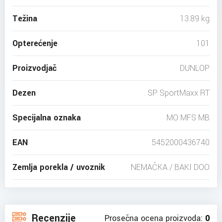
Težina
13.89 kg
Opterećenje
101
Proizvodjač
DUNLOP
Dezen
SP SportMaxx RT
Specijalna oznaka
MO MFS MB
EAN
5452000436740
Zemlja porekla / uvoznik
NEMAČKA / BAKI DOO
Recenzije
Prosečna ocena proizvoda:
0