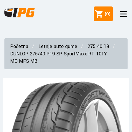
(
0
)
Početna
Letnje auto gume
275 40 19
DUNLOP 275/40 R19 SP SportMaxx RT 101Y
MO MFS MB