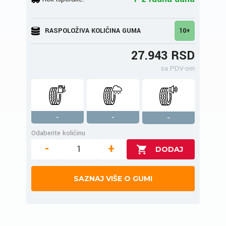
RASPOLOŽIVA KOLIČINA GUMA
10+
27.943 RSD
sa PDV-om
-
-
-
Odaberite količinu
-
+
SAZNAJ VIŠE O GUMI