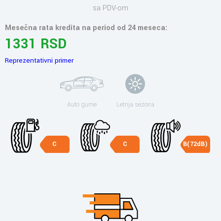
sa PDV-om
Mesečna rata kredita na period od 24 meseca:
1331 RSD
Reprezentativni primer
Auto gume
Letnja sezona
C
C
B(72dB)