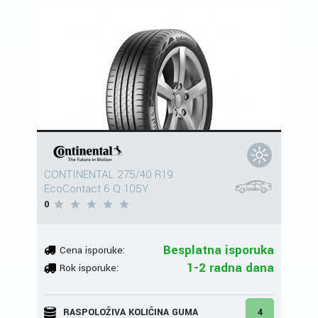
CONTINENTAL 275/40 R19
EcoContact 6 Q 105Y
0
Besplatna isporuka
Cena isporuke:
1-2 radna dana
Rok isporuke:
RASPOLOŽIVA KOLIČINA GUMA
4