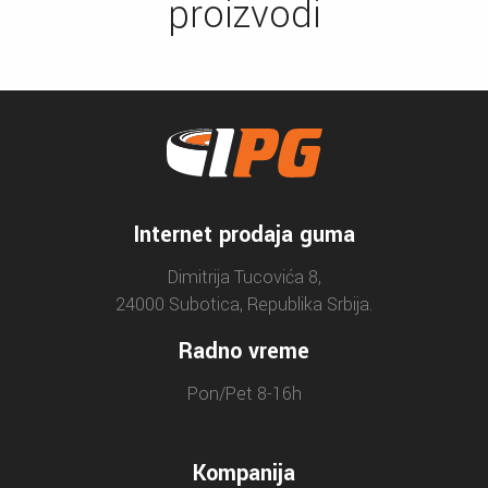
proizvodi
Internet prodaja guma
Dimitrija Tucovića 8,
24000 Subotica, Republika Srbija.
Radno vreme
Pon/Pet 8-16h
Kompanija