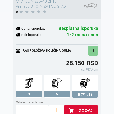
MICHELIN 275/40 ZR19
Primacy 3 101Y ZP FSL GRNX
0
Besplatna isporuka
Cena isporuke:
1-2 radna dana
Rok isporuke:
RASPOLOŽIVA KOLIČINA GUMA
8
28.150 RSD
sa PDV-om
D
A
B(71dB)
Odaberite količinu
-
+