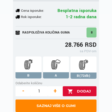
Besplatna isporuka
Cena isporuke:
1-2 radna dana
Rok isporuke:
RASPOLOŽIVA KOLIČINA GUMA
8
28.766 RSD
sa PDV-om
B
A
B(72db)
Odaberite količinu
-
+
SAZNAJ VIŠE O GUMI