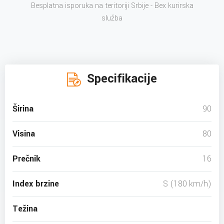
Besplatna isporuka na teritoriji Srbije - Bex kurirska
služba
Specifikacije
Širina
90
Visina
80
Prečnik
16
Index brzine
S (180 km/h)
Težina