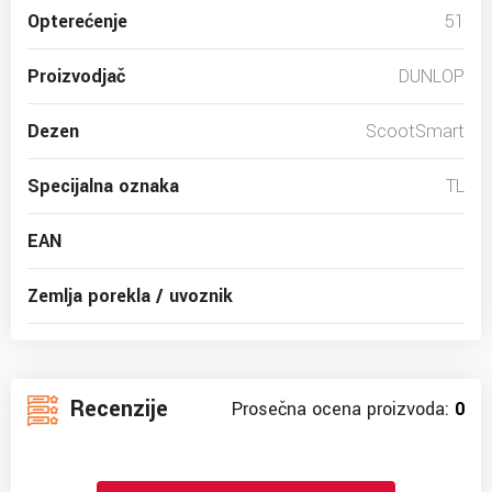
Opterećenje
51
Proizvodjač
DUNLOP
Dezen
ScootSmart
Specijalna oznaka
TL
EAN
Zemlja porekla / uvoznik
Recenzije
Prosečna ocena proizvoda:
0