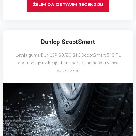
ŽELIM DA OSTAVIM RECENZIJU
Dunlop ScootSmart
Letnja guma DUNLOP 90/80 B16 ScootSmart 51S TL
dostupna je uz besplatnu isporuku na adresu vašeg
vulkanizera.