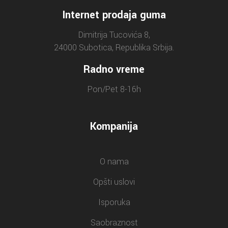
Internet prodaja guma
Dimitrija Tucovića 8,
24000 Subotica, Republika Srbija.
Radno vreme
Pon/Pet 8-16h
Kompanija
O nama
Opšti uslovi
Isporuka
Saobraznost