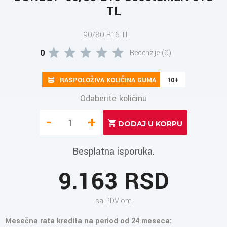
TL
90/80 R16 TL
0
Recenzije (0)
RASPOLOŽIVA KOLIČINA GUMA
10+
Odaberite količinu
-
+
Besplatna isporuka.
9.163 RSD
sa PDV-om
Mesečna rata kredita na period od 24 meseca: