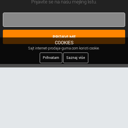
Prijavite se na našu mejling listu.
PRIJAVI ME
COOKIES
Sajt internet-prodaja-guma.com koristi cookie.
Prihvatam
Saznaj više