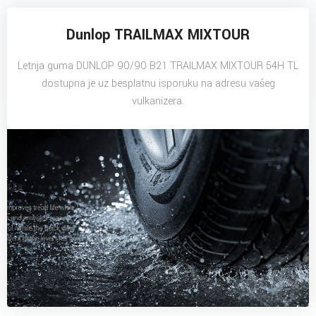
Dunlop TRAILMAX MIXTOUR
Letnja guma DUNLOP 90/90 B21 TRAILMAX MIXTOUR 54H TL
dostupna je uz besplatnu isporuku na adresu vašeg
vulkanizera.