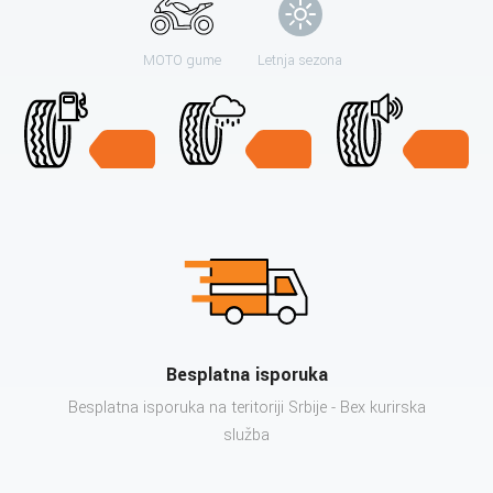
MOTO gume
Letnja sezona
Besplatna isporuka
Besplatna isporuka na teritoriji Srbije - Bex kurirska
služba