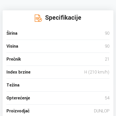
Specifikacije
Širina
90
Visina
90
Prečnik
21
Index brzine
H (210 km/h)
Težina
Opterećenje
54
Proizvodjač
DUNLOP