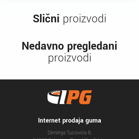
Slični
proizvodi
Nedavno pregledani
proizvodi
Internet prodaja guma
Dimitrija Tucovića 8,