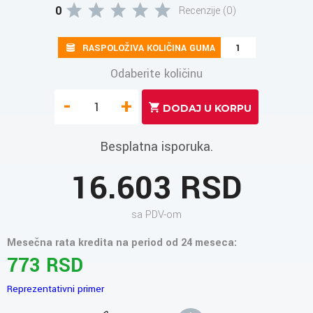
0
Recenzije (0)
RASPOLOŽIVA KOLIČINA GUMA
1
Odaberite količinu
-
+
Besplatna isporuka.
16.603 RSD
sa PDV-om
Mesečna rata kredita na period od 24 meseca:
773 RSD
Reprezentativni primer