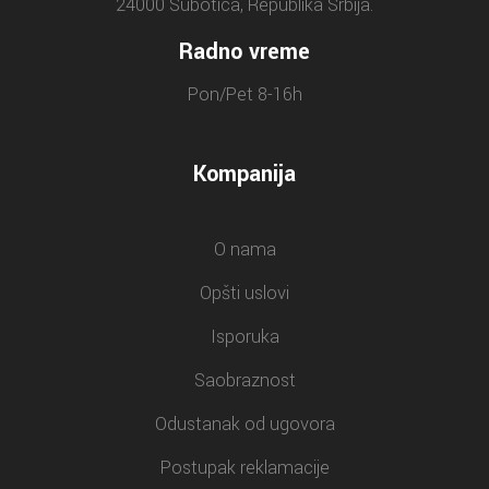
24000 Subotica, Republika Srbija.
Radno vreme
Pon/Pet 8-16h
Kompanija
O nama
Opšti uslovi
Isporuka
Saobraznost
Odustanak od ugovora
Postupak reklamacije