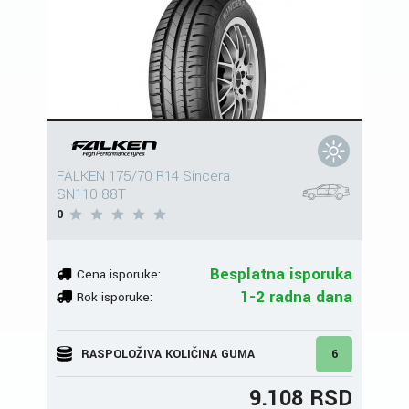
FALKEN 175/70 R14 Sincera
SN110 88T
0
Besplatna isporuka
Cena isporuke:
1-2 radna dana
Rok isporuke:
RASPOLOŽIVA KOLIČINA GUMA
6
9.108 RSD