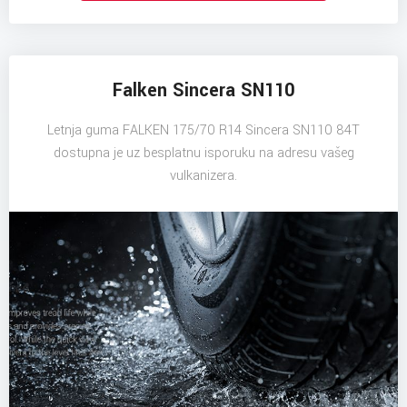
Falken Sincera SN110
Letnja guma FALKEN 175/70 R14 Sincera SN110 84T
dostupna je uz besplatnu isporuku na adresu vašeg
vulkanizera.