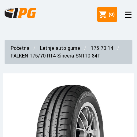
(
0
)
Početna
Letnje auto gume
175 70 14
FALKEN 175/70 R14 Sincera SN110 84T