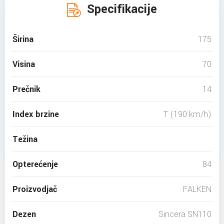
Specifikacije
Širina
175
Visina
70
Prečnik
14
Index brzine
T (190 km/h)
Težina
Opterećenje
84
Proizvodjač
FALKEN
Dezen
Sincera SN110