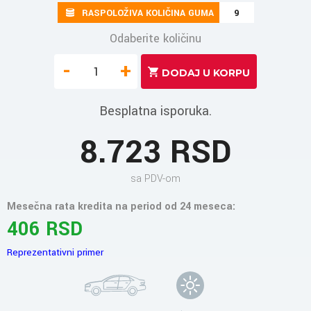
RASPOLOŽIVA KOLIČINA GUMA
9
Odaberite količinu
-
+
Besplatna isporuka.
8.723 RSD
sa PDV-om
Mesečna rata kredita na period od 24 meseca:
406 RSD
Reprezentativni primer