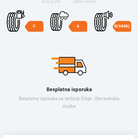
Auto gume
Letnja sezona
C
A
B(69dB)
Besplatna isporuka
Besplatna isporuka na teritoriji Srbije - Bex kurirska
služba