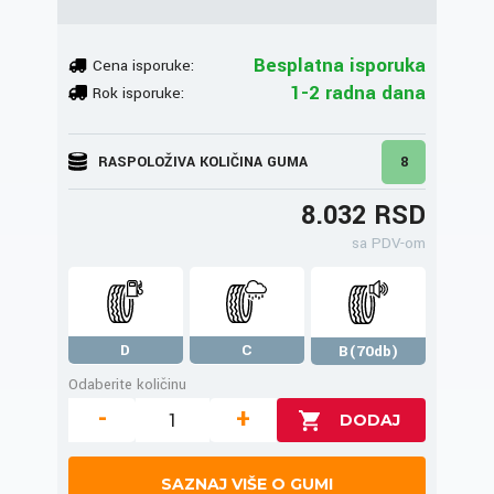
Besplatna isporuka
Cena isporuke:
1-2 radna dana
Rok isporuke:
RASPOLOŽIVA KOLIČINA GUMA
8
8.032 RSD
sa PDV-om
D
C
B(70db)
Odaberite količinu
-
+
SAZNAJ VIŠE O GUMI