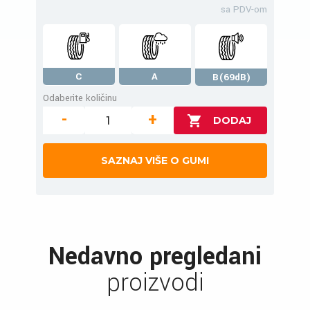
sa PDV-om
C
A
B(69dB)
Odaberite količinu
-
+
SAZNAJ VIŠE O GUMI
Nedavno pregledani
proizvodi