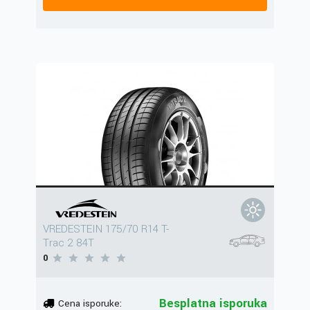
VREDESTEIN 175/70 R14 T-
Trac 2 84T
0
Besplatna isporuka
Cena isporuke: