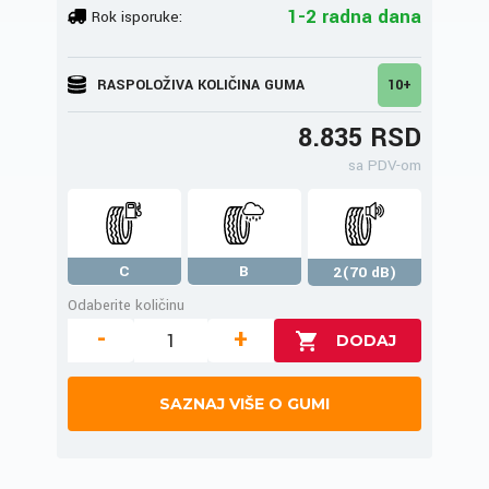
1-2 radna dana
Rok isporuke:
RASPOLOŽIVA KOLIČINA GUMA
10+
8.835 RSD
sa PDV-om
C
B
2(70 dB)
Odaberite količinu
-
+
SAZNAJ VIŠE O GUMI