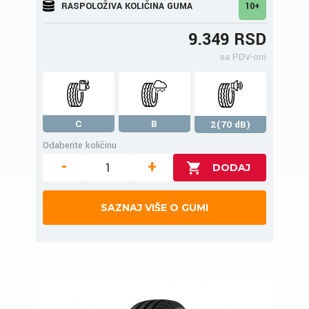
RASPOLOŽIVA KOLIČINA GUMA
10+
9.349 RSD
sa PDV-om
C
B
2(70 dB)
Odaberite količinu
-
+
SAZNAJ VIŠE O GUMI