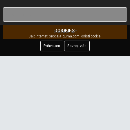
COOKIES
PRIJAVI ME
Sajt internet-prodaja-guma.com koristi cookie.
Prihvatam
Saznaj više