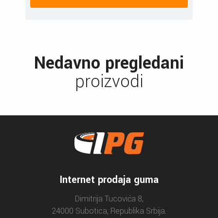
Nedavno pregledani
proizvodi
Internet prodaja guma
Dimitrija Tucovića 8,
24000 Subotica, Republika Srbija.