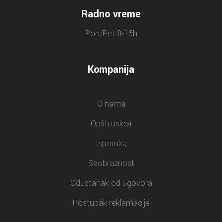
Radno vreme
Pon/Pet 8-16h
Kompanija
O nama
Opšti uslovi
Isporuka
Saobraznost
Odustanak od ugovora
Postupak reklamacije