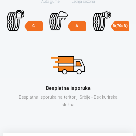
Auto gume
Letnja sezona
C
A
B(70dB)
Besplatna isporuka
Besplatna isporuka na teritoriji Srbije - Bex kurirska
služba