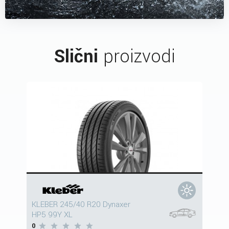
Slični
proizvodi
KLEBER 245/40 R20 Dynaxer
HP5 99Y XL
0