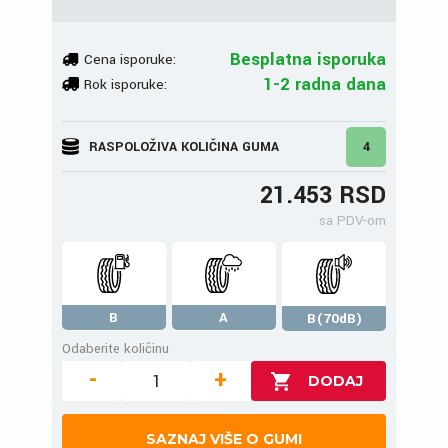
Besplatna isporuka
Cena isporuke:
1-2 radna dana
Rok isporuke:
RASPOLOŽIVA KOLIČINA GUMA
4
21.453 RSD
sa PDV-om
B
A
B(70dB)
Odaberite količinu
-
+
SAZNAJ VIŠE O GUMI