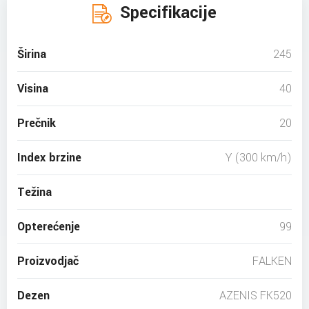
Specifikacije
Širina
245
Visina
40
Prečnik
20
Index brzine
Y (300 km/h)
Težina
Opterećenje
99
Proizvodjač
FALKEN
Dezen
AZENIS FK520