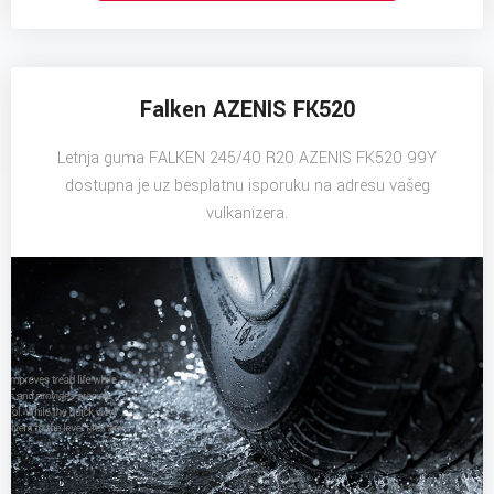
Falken AZENIS FK520
Letnja guma FALKEN 245/40 R20 AZENIS FK520 99Y
dostupna je uz besplatnu isporuku na adresu vašeg
vulkanizera.