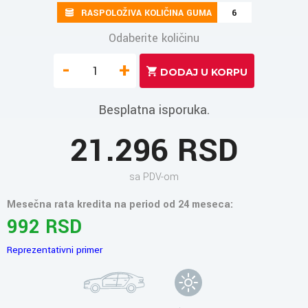
RASPOLOŽIVA KOLIČINA GUMA
6
Odaberite količinu
-
+
Besplatna isporuka.
21.296 RSD
sa PDV-om
Mesečna rata kredita na period od 24 meseca:
992 RSD
Reprezentativni primer