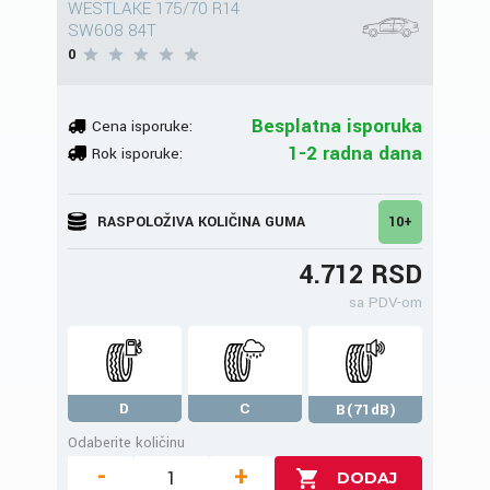
WESTLAKE 175/70 R14
SW608 84T
0
Besplatna isporuka
Cena isporuke:
1-2 radna dana
Rok isporuke:
RASPOLOŽIVA KOLIČINA GUMA
10+
4.712 RSD
sa PDV-om
D
C
B(71dB)
Odaberite količinu
-
+