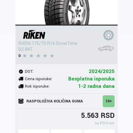
RIKEN 175/70 R14 SnowTime
B2 84T
0
2024/2025
DOT:
Besplatna isporuka
Cena isporuke:
1-2 radna dana
Rok isporuke:
RASPOLOŽIVA KOLIČINA GUMA
10+
5.563 RSD
sa PDV-om