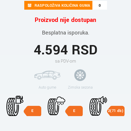
RASPOLOŽIVA KOLIČINA GUMA
0
Proizvod nije dostupan
Besplatna isporuka.
4.594 RSD
sa PDV-om
Auto gume
Zimska sezona
E
E
2(71 db)