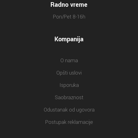
Radno vreme
Pon/Pet 8-16h
Kompanija
O nama
Opšti uslovi
Isporuka
Saobraznost
Odustanak od ugovora
Postupak reklamacije