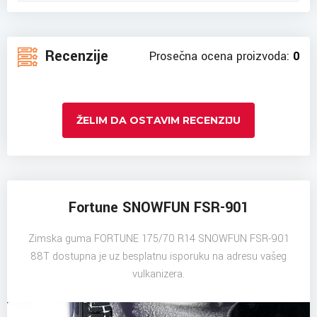
Recenzije
Prosečna ocena proizvoda:
0
ŽELIM DA OSTAVIM RECENZIJU
Fortune SNOWFUN FSR-901
Zimska guma FORTUNE 175/70 R14 SNOWFUN FSR-901
88T dostupna je uz besplatnu isporuku na adresu vašeg
vulkanizera.