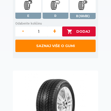
E
D
B(68dB)
Odaberite količinu
-
+
SAZNAJ VIŠE O GUMI