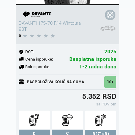
DAVANTI 175/70 R14 Wintoura
88T
0
2025
DOT:
Besplatna isporuka
Cena isporuke:
1-2 radna dana
Rok isporuke:
RASPOLOŽIVA KOLIČINA GUMA
10+
5.352 RSD
sa PDV-om
D
C
B(71dB)