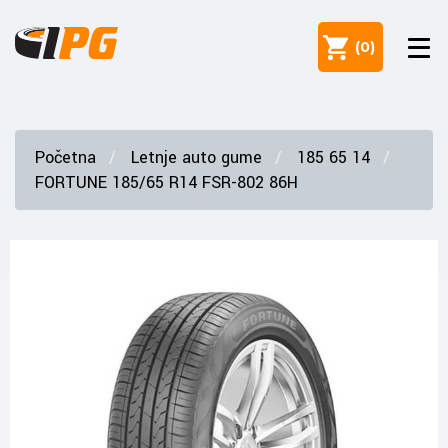
(
0
)
Početna
Letnje auto gume
185 65 14
FORTUNE 185/65 R14 FSR-802 86H