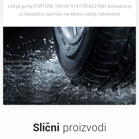
Letnja guma FORTUNE 185/65 R14 FSR-802 86H dostupna je
uz besplatnu isporuku na adresu vašeg vulkanizera.
Slični
proizvodi