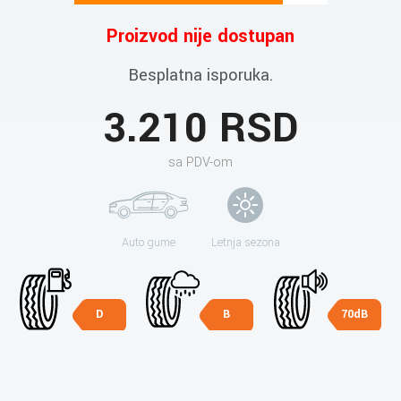
Proizvod nije dostupan
Besplatna isporuka.
3.210 RSD
sa PDV-om
Auto gume
Letnja sezona
D
B
70dB