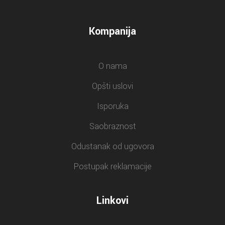
Kompanija
O nama
Opšti uslovi
Isporuka
Saobraznost
Odustanak od ugovora
Postupak reklamacije
Linkovi