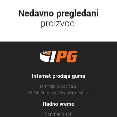
Nedavno pregledani
proizvodi
Internet prodaja guma
Dimitrija Tucovića 8,
24000 Subotica, Republika Srbija.
Radno vreme
Pon/Pet 8-16h