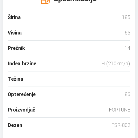
Širina
185
Visina
65
Prečnik
14
Index brzine
H (210km/h)
Težina
Opterećenje
86
Proizvodjač
FORTUNE
Dezen
FSR-802