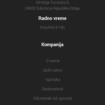
Dimitrija Tucovića 8,
24000 Subotica, Republika Srbija.
Radno vreme
Pon/Pet 8-16h
Kompanija
O nama
Opšti uslovi
Isporuka
Saobraznost
Odustanak od ugovora