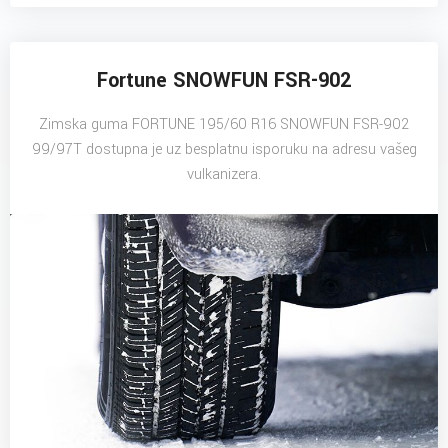
Fortune SNOWFUN FSR-902
Zimska guma FORTUNE 195/60 R16 SNOWFUN FSR-902
99/97T dostupna je uz besplatnu isporuku na adresu vašeg
vulkanizera.