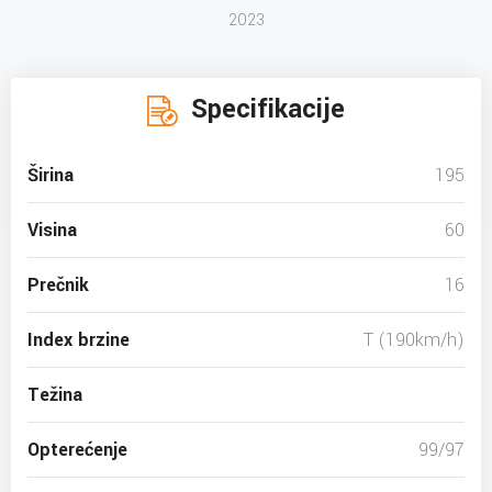
2023
Specifikacije
Širina
195
Visina
60
Prečnik
16
Index brzine
T (190km/h)
Težina
Opterećenje
99/97