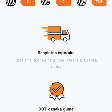
E
C
73dB
Besplatna isporuka
Besplatna isporuka na teritoriji Srbije - Bex kurirska
služba
DOT oznaka gume