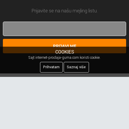
Prijavite se na našu mejling listu.
PRIJAVI ME
COOKIES
Sajt internet-prodaja-guma.com koristi cookie.
Prihvatam
Saznaj više