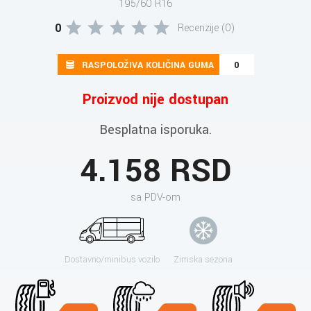
195/60 R16
0
Recenzije (0)
RASPOLOŽIVA KOLIČINA GUMA
0
Proizvod nije dostupan
Besplatna isporuka.
4.158 RSD
sa PDV-om
Dostavno/minibus vozilo
Zimska sezona