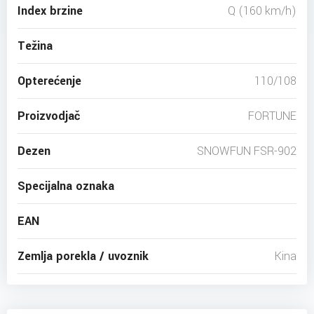
Index brzine
Q (160 km/h)
Težina
Opterećenje
110/108
Proizvodjač
FORTUNE
Dezen
SNOWFUN FSR-902
Specijalna oznaka
EAN
Zemlja porekla / uvoznik
Kina