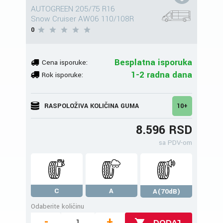
AUTOGREEN 205/75 R16
Snow Cruiser AW06 110/108R
0
Besplatna isporuka
Cena isporuke:
1-2 radna dana
Rok isporuke:
RASPOLOŽIVA KOLIČINA GUMA
10+
8.596 RSD
sa PDV-om
C
A
A(70dB)
Odaberite količinu
-
+