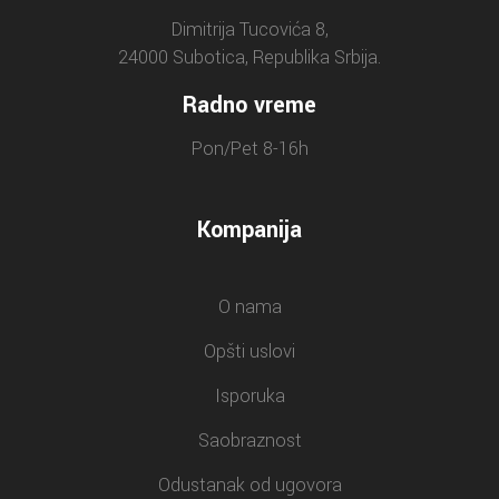
Dimitrija Tucovića 8,
24000 Subotica, Republika Srbija.
Radno vreme
Pon/Pet 8-16h
Kompanija
O nama
Opšti uslovi
Isporuka
Saobraznost
Odustanak od ugovora