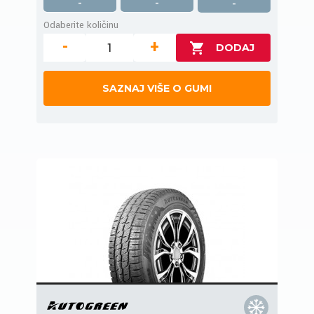
-
-
-
Odaberite količinu
-
+
SAZNAJ VIŠE O GUMI