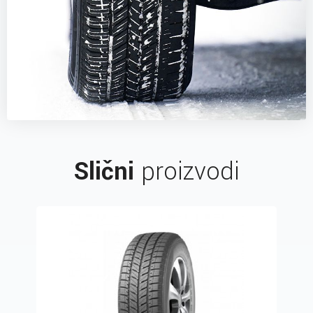
Slični
proizvodi