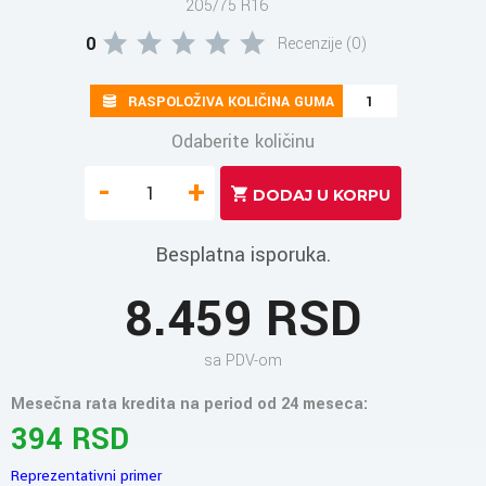
205/75 R16
0
Recenzije (0)
RASPOLOŽIVA KOLIČINA GUMA
1
Odaberite količinu
-
+
Besplatna isporuka.
8.459 RSD
sa PDV-om
Mesečna rata kredita na period od 24 meseca:
394 RSD
Reprezentativni primer