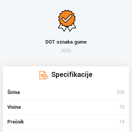
DOT oznaka gume
2020
Specifikacije
Širina
205
Visina
75
Prečnik
16