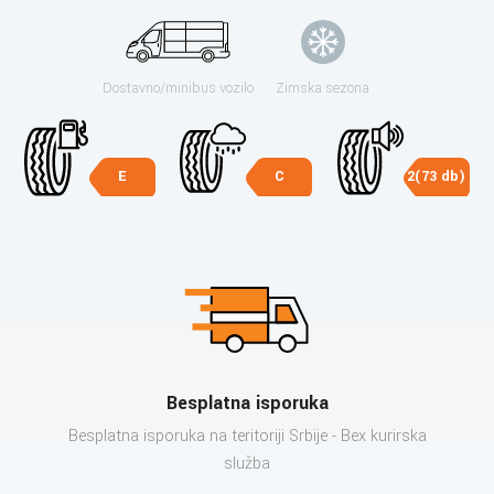
Dostavno/minibus vozilo
Zimska sezona
E
C
2(73 db)
Besplatna isporuka
Besplatna isporuka na teritoriji Srbije - Bex kurirska
služba