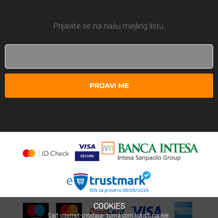
Prijavite se na našu mejling listu.
PRIJAVI ME
COOKIES
Sajt internet-prodaja-guma.com koristi cookie.