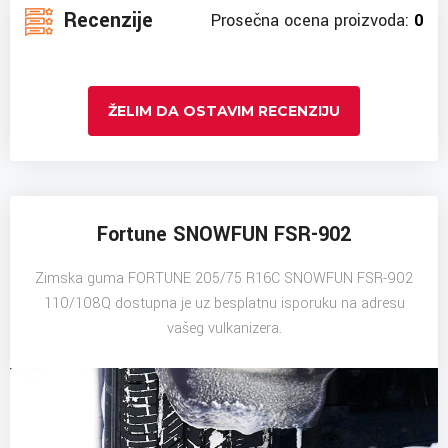
Recenzije
Prosečna ocena proizvoda:
0
ŽELIM DA OSTAVIM RECENZIJU
Fortune SNOWFUN FSR-902
Zimska guma FORTUNE 205/75 R16C SNOWFUN FSR-902
110/108Q dostupna je uz besplatnu isporuku na adresu
vašeg vulkanizera.