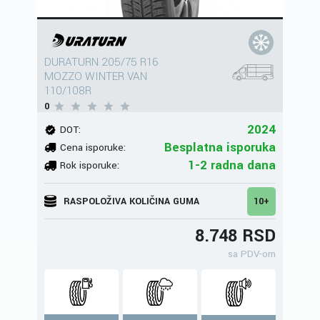
DURATURN 205/75 R16
MOZZO WINTER VAN
110/108R
0
2024
DOT:
Besplatna isporuka
Cena isporuke:
1-2 radna dana
Rok isporuke:
RASPOLOŽIVA KOLIČINA GUMA
10+
8.748 RSD
sa PDV-om