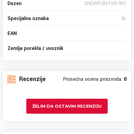
Dezen
SNOWFUN FSR-901
Specijalna oznaka
XL
EAN
Zemlja porekla / uvoznik
Recenzije
Prosečna ocena proizvoda:
0
ŽELIM DA OSTAVIM RECENZIJU