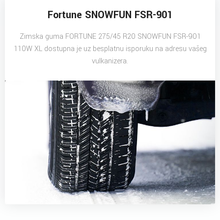
Fortune SNOWFUN FSR-901
Zimska guma FORTUNE 275/45 R20 SNOWFUN FSR-901
110W XL dostupna je uz besplatnu isporuku na adresu vašeg
vulkanizera.