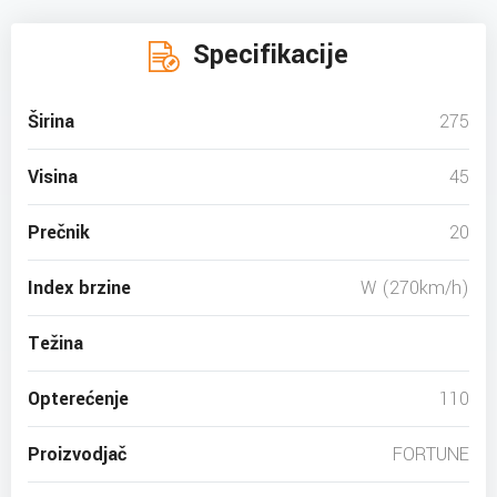
Specifikacije
Širina
275
Visina
45
Prečnik
20
Index brzine
W (270km/h)
Težina
Opterećenje
110
Proizvodjač
FORTUNE