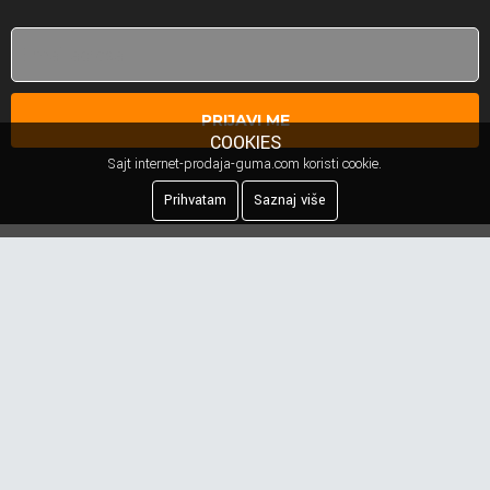
PRIJAVI ME
COOKIES
Sajt internet-prodaja-guma.com koristi cookie.
Prihvatam
Saznaj više