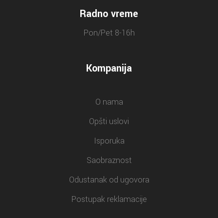
Radno vreme
Pon/Pet 8-16h
Kompanija
O nama
Opšti uslovi
Isporuka
Saobraznost
Odustanak od ugovora
Postupak reklamacije