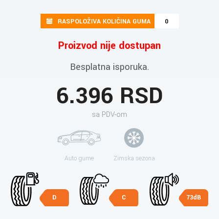
RASPOLOŽIVA KOLIČINA GUMA
0
Proizvod nije dostupan
Besplatna isporuka.
6.396 RSD
sa PDV-om
Auto gume
Zimska sezona
D
C
73dB