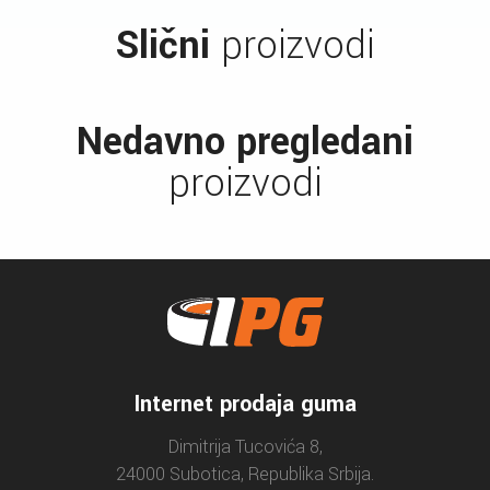
Slični
proizvodi
Nedavno pregledani
proizvodi
Internet prodaja guma
Dimitrija Tucovića 8,
24000 Subotica, Republika Srbija.