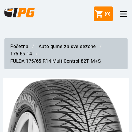
(
0
)
Početna
Auto gume za sve sezone
175 65 14
FULDA 175/65 R14 MultiControl 82T M+S