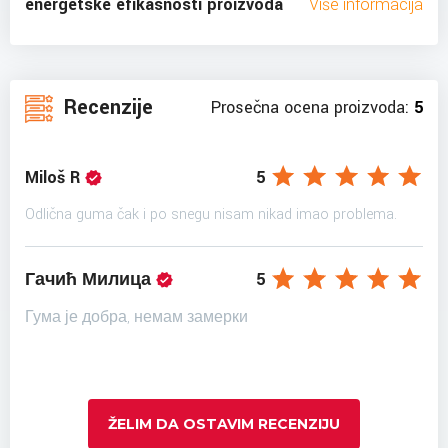
energetske efikasnosti proizvoda
Više informacija
Recenzije
Prosečna ocena proizvoda:
5
Miloš R
5
Odlična guma čak i po snegu nisam nikad imao problema.
Гачић Милица
5
Гума је добра, немам замерки
ŽELIM DA OSTAVIM RECENZIJU