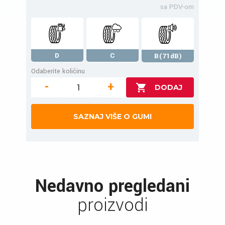
sa PDV-om
D
C
B(71dB)
Odaberite količinu
-
+
SAZNAJ VIŠE O GUMI
Nedavno pregledani
proizvodi