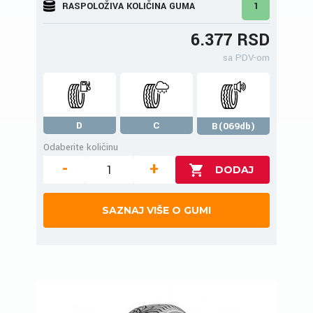
RASPOLOŽIVA KOLIČINA GUMA
1
6.377 RSD
sa PDV-om
D
C
B(069db)
Odaberite količinu
-
+
SAZNAJ VIŠE O GUMI