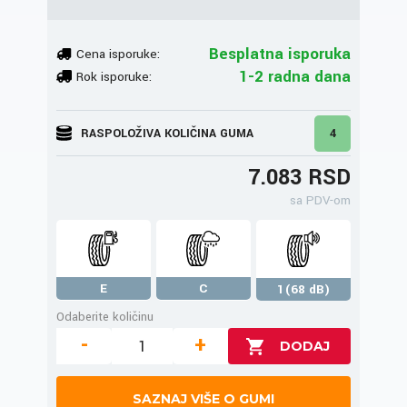
Besplatna isporuka
Cena isporuke:
1-2 radna dana
Rok isporuke:
RASPOLOŽIVA KOLIČINA GUMA
4
7.083 RSD
sa PDV-om
E
C
1(68 dB)
Odaberite količinu
-
+
SAZNAJ VIŠE O GUMI