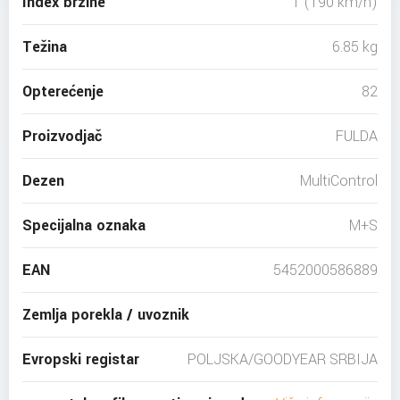
Index brzine
T (190 km/h)
Težina
6.85 kg
Opterećenje
82
Proizvodjač
FULDA
Dezen
MultiControl
Specijalna oznaka
M+S
EAN
5452000586889
Zemlja porekla / uvoznik
Evropski registar
POLJSKA/GOODYEAR SRBIJA