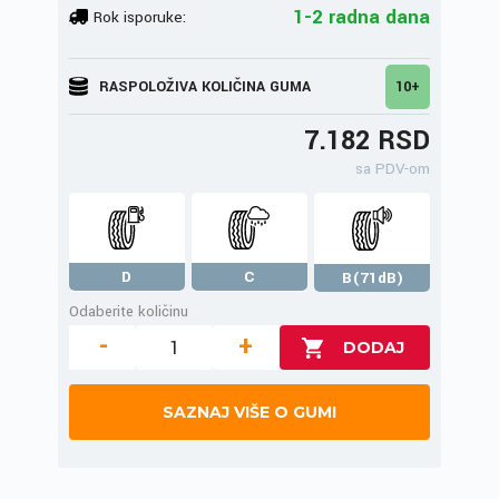
1-2 radna dana
Rok isporuke:
RASPOLOŽIVA KOLIČINA GUMA
10+
7.182 RSD
sa PDV-om
D
C
B(71dB)
Odaberite količinu
-
+
SAZNAJ VIŠE O GUMI