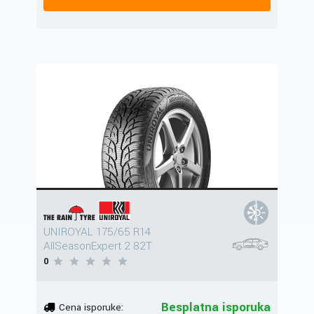
UNIROYAL 175/65 R14
AllSeasonExpert 2 82T
0
Besplatna isporuka
Cena isporuke: