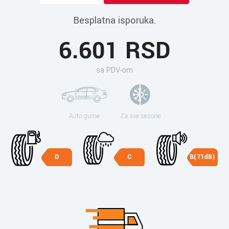
Besplatna isporuka.
6.601 RSD
sa PDV-om
Auto gume
Za sve sezone
D
C
B(71dB)