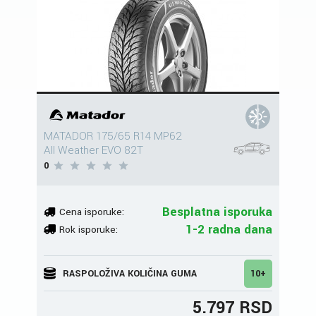
MATADOR 175/65 R14 MP62
All Weather EVO 82T
0
Besplatna isporuka
Cena isporuke:
1-2 radna dana
Rok isporuke:
RASPOLOŽIVA KOLIČINA GUMA
10+
5.797 RSD