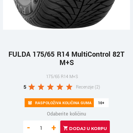
FULDA 175/65 R14 MultiControl 82T
M+S
175/65 R14 M+S
5
Recenzije (2)
RASPOLOŽIVA KOLIČINA GUMA
10+
Odaberite količinu
-
+