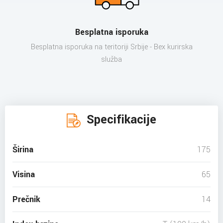
Besplatna isporuka
Besplatna isporuka na teritoriji Srbije - Bex kurirska
služba
Specifikacije
Širina
175
Visina
65
Prečnik
14