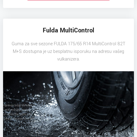
Fulda MultiControl
Guma za sve sezone FULDA 175/65 R14 MultiControl 82T
M+S dostupna je uz besplatnu isporuku na adresu vašeg
vulkanizera.