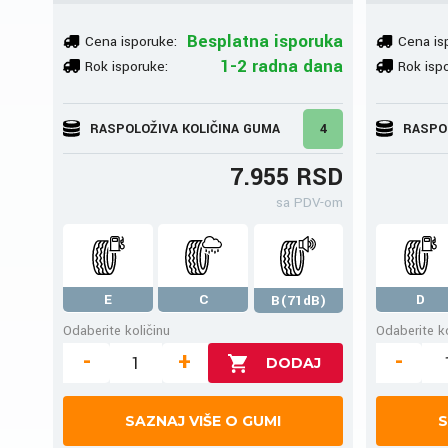
Besplatna isporuka
Cena isporuke:
Cena is
1-2 radna dana
Rok isporuke:
Rok isp
RASPOLOŽIVA KOLIČINA GUMA
4
RASPO
7.955 RSD
sa PDV-om
E
C
D
B(71dB)
Odaberite količinu
Odaberite ko
-
+
-
SAZNAJ VIŠE O GUMI
S