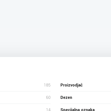
185
Proizvodjač
60
Dezen
14
Specijalna oznaka