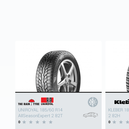
UNIROYAL 185/60 R14
KLEBER 18
AllSeasonExpert 2 82T
2 82H
0
0