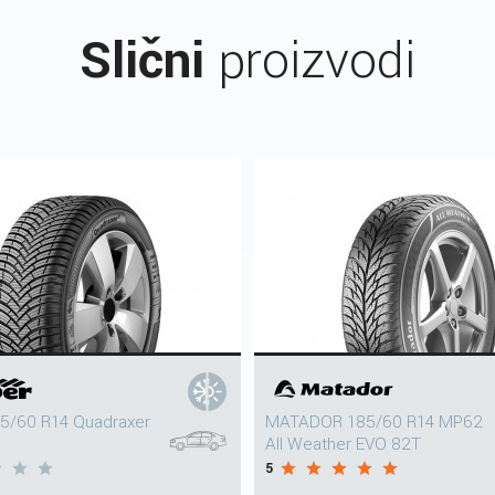
Slični
proizvodi
5/60 R14 Quadraxer
MATADOR 185/60 R14 MP62
All Weather EVO 82T
5