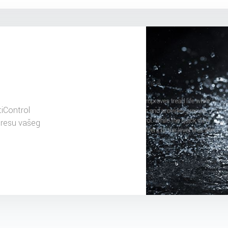
iControl
dresu vašeg