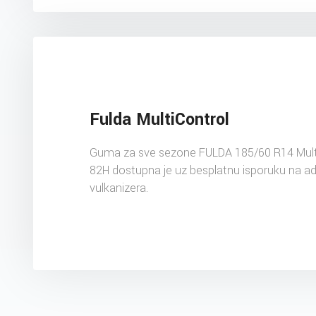
Fulda MultiControl
Guma za sve sezone FULDA 185/60 R14 Mult
82H dostupna je uz besplatnu isporuku na a
vulkanizera.