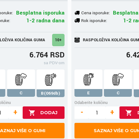
Besplatna isporuka
Besplatna
poruke:
Cena isporuke:
1-2 radna dana
1-2 r
oruke:
Rok isporuke:
LOŽIVA KOLIČINA GUMA
10+
RASPOLOŽIVA KOLIČINA GU
6.764 RSD
6.4
sa PDV-om
C
E
C
B(069db)
ličinu
Odaberite količinu
+
-
+
AZNAJ VIŠE O GUMI
SAZNAJ VIŠE O GU