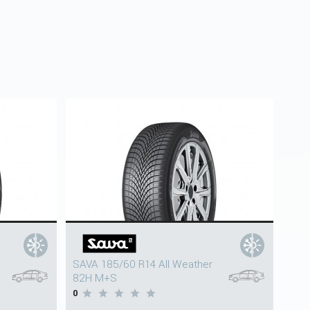
SAVA 185/60 R14 All Weather
82H M+S
0