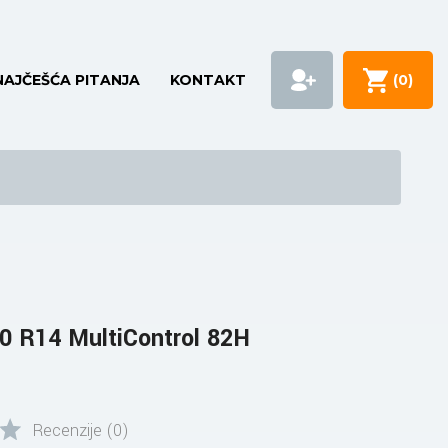
NAJČEŠĆA PITANJA
KONTAKT
(
0
)
 R14 MultiControl 82H
Recenzije (0)