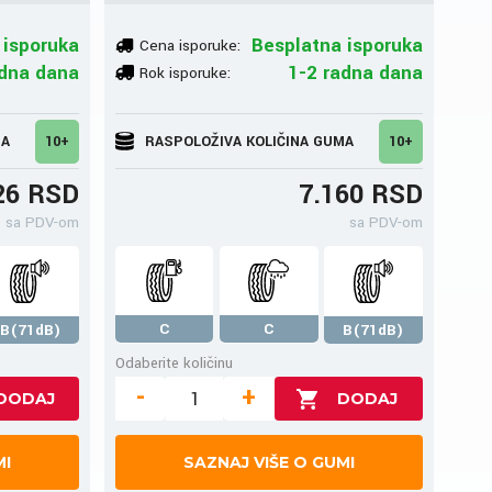
 isporuka
Besplatna isporuka
Cena isporuke:
adna dana
1-2 radna dana
Rok isporuke:
MA
10+
RASPOLOŽIVA KOLIČINA GUMA
10+
26 RSD
7.160 RSD
sa PDV-om
sa PDV-om
C
C
B(71dB)
B(71dB)
Odaberite količinu
-
+
MI
SAZNAJ VIŠE O GUMI