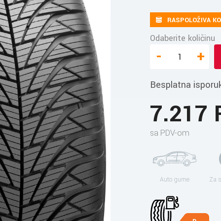
RASPOLOŽIVA KO
Odaberite količinu
-
+
Besplatna isporu
7.217
sa PDV-om
Auto gume
Za 