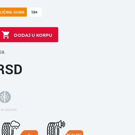
LIČINA GUMA
10+
ka.
 RSD
sve sezone