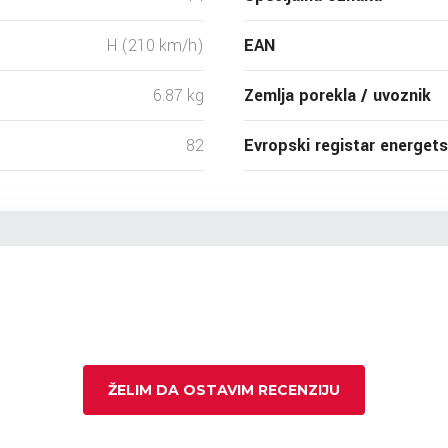
H (210 km/h)
EAN
6.87 kg
Zemlja porekla / uvoznik
82
Evropski registar energet
ŽELIM DA OSTAVIM RECENZIJU