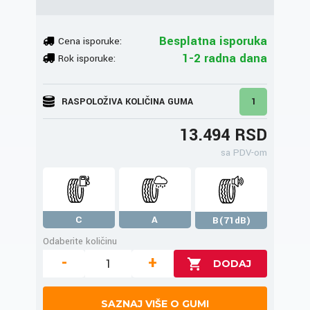
Besplatna isporuka
Cena isporuke:
1-2 radna dana
Rok isporuke:
RASPOLOŽIVA KOLIČINA GUMA
1
13.494 RSD
sa PDV-om
C
A
B(71dB)
Odaberite količinu
-
+
SAZNAJ VIŠE O GUMI