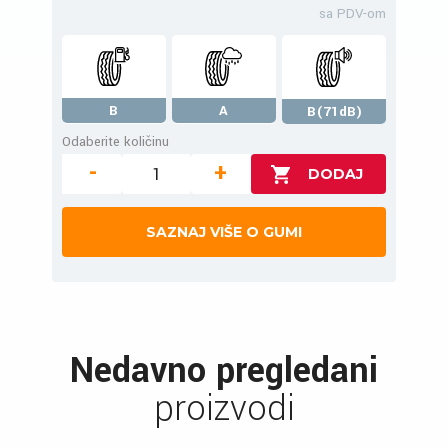
sa PDV-om
B
A
B(71dB)
Odaberite količinu
-
+
SAZNAJ VIŠE O GUMI
Nedavno pregledani
proizvodi