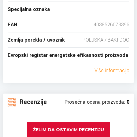
Specijalna oznaka
EAN
4038526073396
Zemlja porekla / uvoznik
POLJSKA / BAKI DOO
Evropski registar energetske efikasnosti proizvoda
Više informacija
Recenzije
Prosečna ocena proizvoda:
0
ŽELIM DA OSTAVIM RECENZIJU