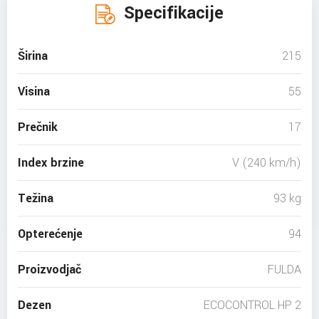
Specifikacije
Širina
215
Visina
55
Prečnik
17
Index brzine
V (240 km/h)
Težina
93 kg
Opterećenje
94
Proizvodjač
FULDA
Dezen
ECOCONTROL HP 2