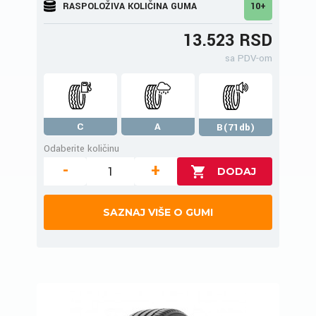
RASPOLOŽIVA KOLIČINA GUMA
10+
13.523 RSD
sa PDV-om
C
A
B(71db)
Odaberite količinu
-
+
SAZNAJ VIŠE O GUMI