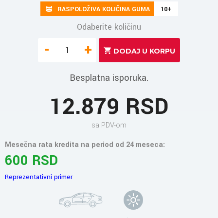
RASPOLOŽIVA KOLIČINA GUMA
10+
Odaberite količinu
-
+
Besplatna isporuka.
12.879 RSD
sa PDV-om
Mesečna rata kredita na period od 24 meseca:
600 RSD
Reprezentativni primer