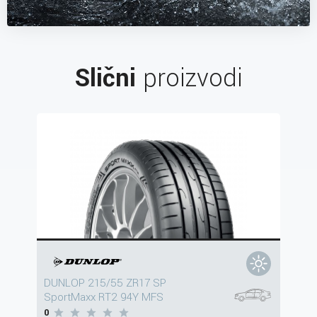
Slični
proizvodi
DUNLOP 215/55 ZR17 SP
SportMaxx RT2 94Y MFS
0