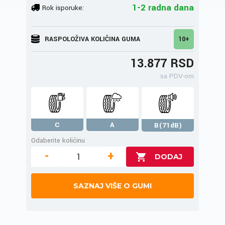
1-2 radna dana
Rok isporuke:
RASPOLOŽIVA KOLIČINA GUMA
10+
13.877 RSD
sa PDV-om
C
A
B(71dB)
Odaberite količinu
-
+
SAZNAJ VIŠE O GUMI