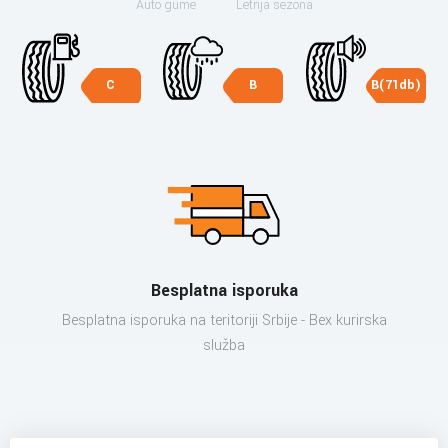
Auto gume
Letnja sezona
C
B
B(71db)
Besplatna isporuka
Besplatna isporuka na teritoriji Srbije - Bex kurirska
služba